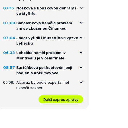
07:15
Nosková s Bouzkovou dohrály i
ve čtyřhře
07:08
Sabalenková neměla problém
ani se zkušenou Číňankou
07:04
Jódar vyřídil i Musettiho a vyzve
Lehečku
06:33
Lehečka neměl problém, v
Montrealu je v osmifinále
05:57
Bartůňková po třísetovém boji
podlehla Anisimovové
06.08.
Alcaraz by podle experta měl
ukončit sezonu
Další expres zprávy