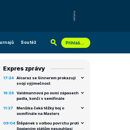
urnajů
Soutěž
Přihlášení
Expres zprávy
17:24
Alcaraz se Sinnerem prokazují
svoji výjimečnost
16:26
Valdmannová po osmi zápasech
padla, končí v semifinále
11:37
Menšíka čeká těžký boj o
osmifinále na Masters
09:04
Štěpánek s volbou povrchu proti
Spojeným státům nesouhlasí