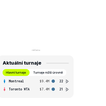
Aktuální turnaje
Hlavní turnaje
Turnaje nižší úrovně
Montreal
$9.4M
22
Toronto WTA
$7.4M
21