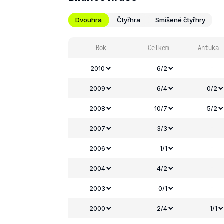
Dvouhra
Čtyřhra
Smíšené čtyřhry
Rok
Celkem
Antuka
-
2010
6/2
2009
6/4
0/2
2008
10/7
5/2
-
2007
3/3
-
2006
1/1
-
2004
4/2
-
2003
0/1
2000
2/4
1/1