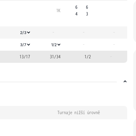
6
6
1K
4
3
-
-
-
2/3
-
-
3/7
1/2
13/17
31/34
1/2
-
Turnaje nižší úrovně