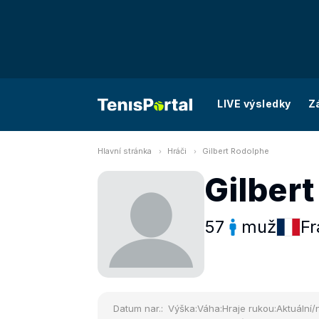
LIVE výsledky
Z
Hlavní stránka
Hráči
Gilbert Rodolphe
Gilber
57
muž
Fr
Datum nar.:
Výška:
Váha:
Hraje rukou:
Aktuální/