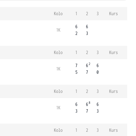
Kolo
1
2
3
Kurs
6
6
1K
2
3
Kolo
1
2
3
Kurs
2
7
6
6
1K
5
7
0
Kolo
1
2
3
Kurs
8
6
6
6
1K
3
7
3
Kolo
1
2
3
Kurs