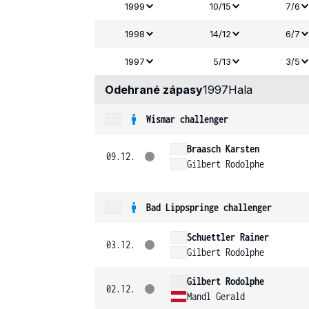
1999
10/15
7/6
1998
14/12
6/7
1997
5/13
3/5
Odehrané zápasy
1997
Hala
Wismar challenger
Braasch Karsten
09.12.
Gilbert Rodolphe
Bad Lippspringe challenger
Schuettler Rainer
03.12.
Gilbert Rodolphe
Gilbert Rodolphe
02.12.
Mandl Gerald