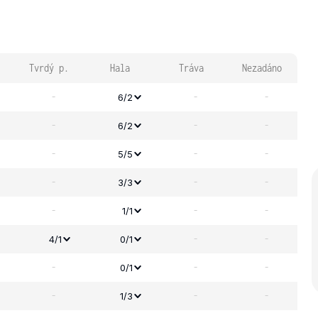
Tvrdý p.
Hala
Tráva
Nezadáno
-
-
-
6/2
-
-
-
6/2
-
-
-
5/5
-
-
-
3/3
-
-
-
1/1
-
-
4/1
0/1
-
-
-
0/1
-
-
-
1/3