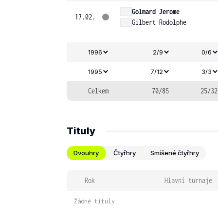
Golmard Jerome
17.02.
Gilbert Rodolphe
1996
2/9
0/6
1995
7/12
3/3
Celkem
70/85
25/32
Tituly
Dvouhry
Čtyřhry
Smíšené čtyřhry
Rok
Hlavní turnaje
Žádné tituly