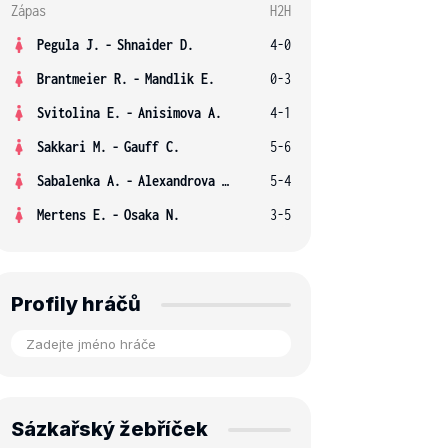
Zápas
H2H
Pegula J.
-
Shnaider D.
4-0
Brantmeier R.
-
Mandlik E.
0-3
Svitolina E.
-
Anisimova A.
4-1
Sakkari M.
-
Gauff C.
5-6
Sabalenka A.
-
Alexandrova E.
5-4
Mertens E.
-
Osaka N.
3-5
Profily hráčů
Sázkařský žebříček