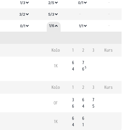
-
1/3
2/5
0/1
-
-
3/2
5/3
-
1/6
0/1
1/1
Kolo
1
2
3
Kurs
6
7
1K
5
4
6
Kolo
1
2
3
Kurs
3
6
7
OF
6
4
5
6
6
1K
4
1