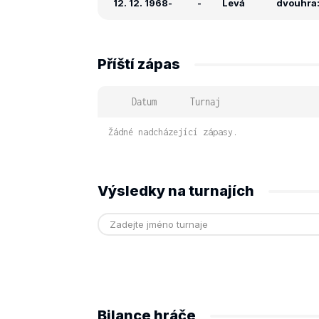
12. 12. 1968
-
-
Levá
dvouhra: 
Příští zápas
Datum
Turnaj
Žádné nadcházející zápasy.
Výsledky na turnajích
Bilance hráče