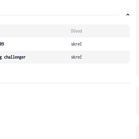
Důvod
09
skreč
g challenger
skreč