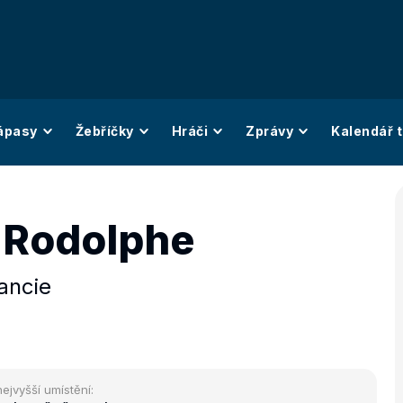
ápasy
Žebříčky
Hráči
Zprávy
Kalendář t
t Rodolphe
ancie
nejvyšší umístění: