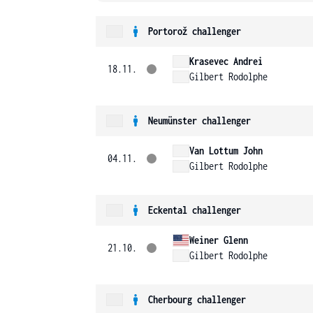
Portorož challenger
Krasevec Andrei
18.11.
Gilbert Rodolphe
Neumünster challenger
Van Lottum John
04.11.
Gilbert Rodolphe
Eckental challenger
Weiner Glenn
21.10.
Gilbert Rodolphe
Cherbourg challenger