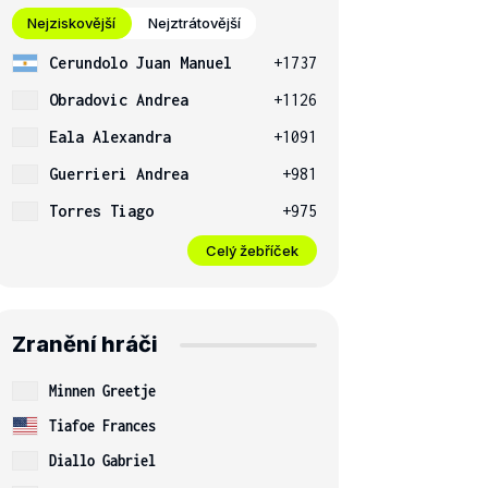
Nejziskovější
Nejztrátovější
Cerundolo Juan Manuel
+1737
Obradovic Andrea
+1126
Eala Alexandra
+1091
Guerrieri Andrea
+981
Torres Tiago
+975
Celý žebříček
Zranění hráči
Minnen Greetje
Tiafoe Frances
Diallo Gabriel