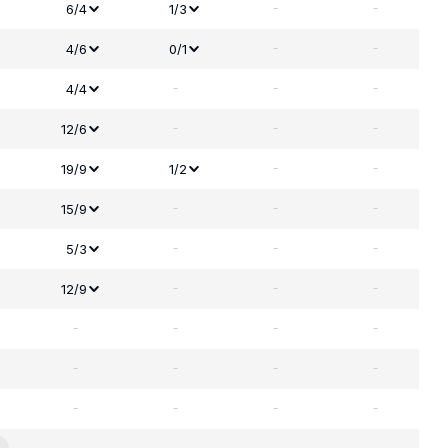
-
-
6/4
1/3
-
-
4/6
0/1
-
-
-
4/4
-
-
-
12/6
-
-
19/9
1/2
-
-
-
15/9
-
-
-
5/3
-
-
-
12/9
-
-
-
-
-
-
-
-
-
-
-
-