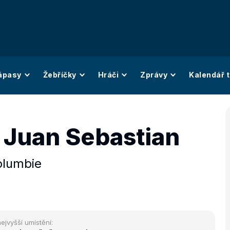
ápasy
Žebříčky
Hráči
Zprávy
Kalendář t
Juan Sebastian
olumbie
ejvyšší umístění: