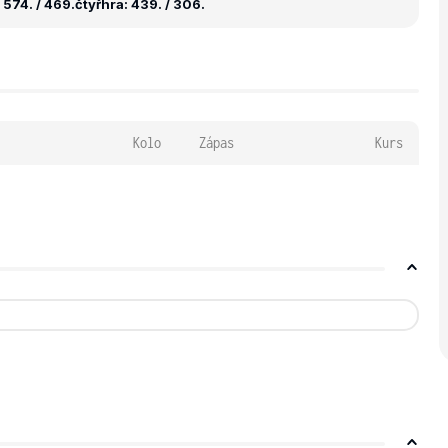
 574. / 469.
čtyřhra: 439. / 306.
Kolo
Zápas
Kurs