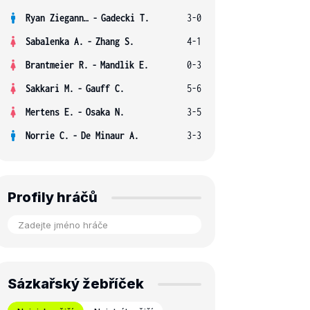
Ryan Ziegann S.
-
Gadecki T.
3-0
Sabalenka A.
-
Zhang S.
4-1
Brantmeier R.
-
Mandlik E.
0-3
Sakkari M.
-
Gauff C.
5-6
Mertens E.
-
Osaka N.
3-5
Norrie C.
-
De Minaur A.
3-3
Profily hráčů
Sázkařský žebříček