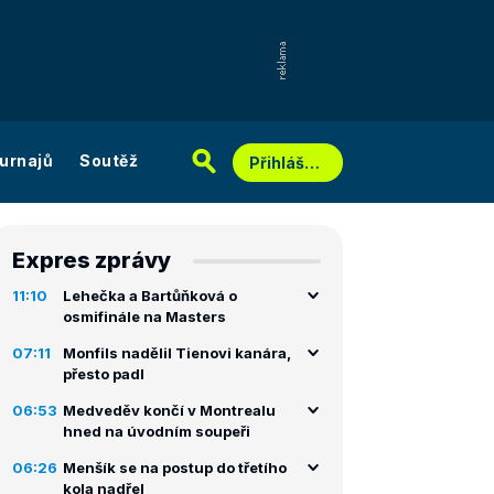
urnajů
Soutěž
Přihlášení
Expres zprávy
11:10
Lehečka a Bartůňková o
osmifinále na Masters
07:11
Monfils nadělil Tienovi kanára,
přesto padl
06:53
Medveděv končí v Montrealu
hned na úvodním soupeři
06:26
Menšík se na postup do třetího
kola nadřel