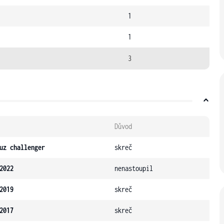
1
1
3
Důvod
uz challenger
skreč
2022
nenastoupil
2019
skreč
2017
skreč