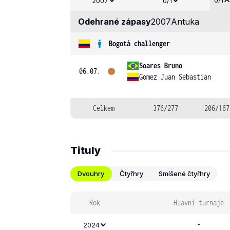
0/1
2007
0/1
Odehrané zápasy
2007
Antuka
Bogotá challenger
Soares Bruno
06.07.
Gomez Juan Sebastian
Celkem
376/277
206/167
Tituly
Dvouhry
Čtyřhry
Smíšené čtyřhry
Rok
Hlavní turnaje
-
2024