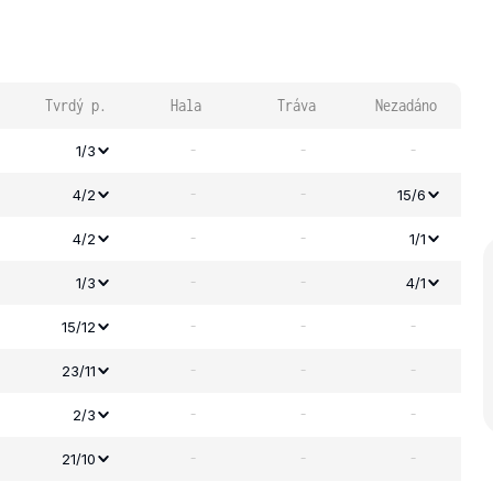
Tvrdý p.
Hala
Tráva
Nezadáno
-
-
-
1/3
-
-
4/2
15/6
-
-
4/2
1/1
-
-
1/3
4/1
-
-
-
15/12
-
-
-
23/11
-
-
-
2/3
-
-
-
21/10