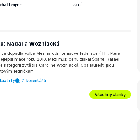
challenger
skreč
ku: Nadal a Wozniacká
pivě dopadla volba Mezinárodní tenisové federace (ITF), která
nejlepší hráče roku 2010. Mezi muži cenu získal Španěl Rafael
é kategorii zvítězila Caroline Wozniacká. Oba laureáti jsou
tovými jedničkami.
tuality
7 komentářů
Všechny články