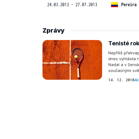
24.03.2013 - 27.07.2013
Pereira 
Zprávy
Tenisté ro
Nepříliš překva
dnes vyhlásila 
Nadal a v žensk
současnými svě
14. 12. 2010
Ak