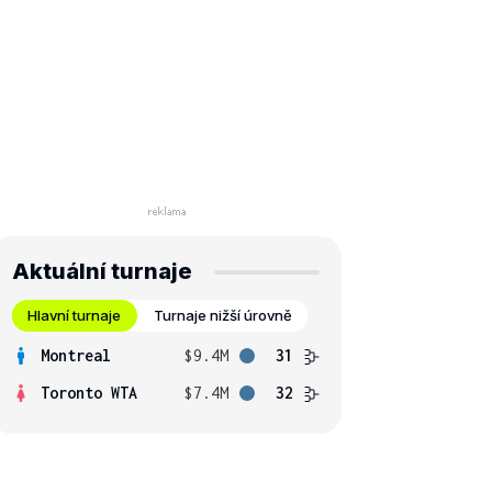
Aktuální turnaje
Hlavní turnaje
Turnaje nižší úrovně
Montreal
$9.4M
31
Toronto WTA
$7.4M
32