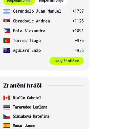
Nejziskovější
Nejztrátovější
Cerundolo Juan Manuel
+1737
Obradovic Andrea
+1126
Eala Alexandra
+1091
Torres Tiago
+975
Aguiard Enzo
+936
Celý žebříček
Zranění hráči
Diallo Gabriel
Tararudee Lanlana
Siniaková Kateřina
Munar Jaume