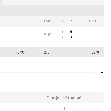
-
-
-
-
Kolo
1
2
3
Kurs
6
6
Q-1K
2
3
148/96
2/6
-
20/8
Turnaje nižší úrovně
1