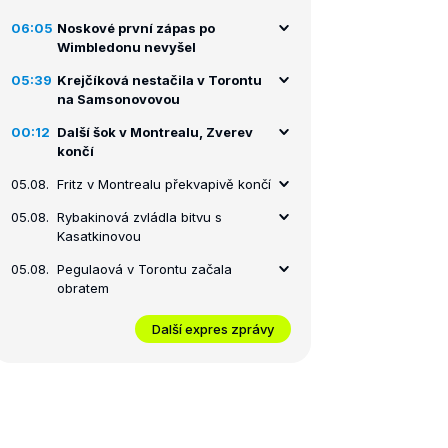
06:05
Noskové první zápas po
Wimbledonu nevyšel
05:39
Krejčíková nestačila v Torontu
na Samsonovovou
00:12
Další šok v Montrealu, Zverev
končí
05.08.
Fritz v Montrealu překvapivě končí
05.08.
Rybakinová zvládla bitvu s
Kasatkinovou
05.08.
Pegulaová v Torontu začala
obratem
Další expres zprávy