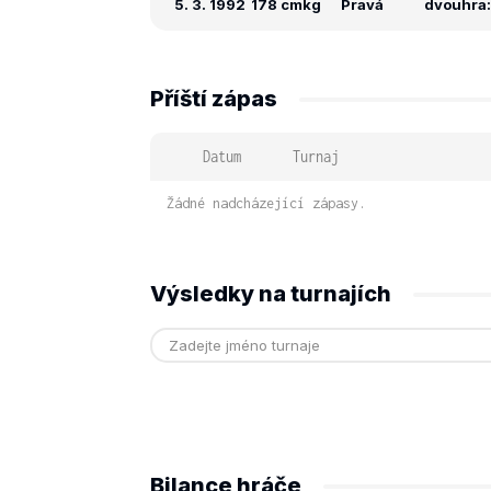
5. 3. 1992
178 cm
kg
Pravá
dvouhra:
Příští zápas
Datum
Turnaj
Žádné nadcházející zápasy.
Výsledky na turnajích
Bilance hráče