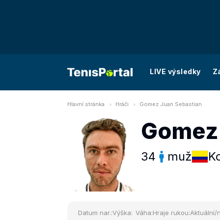
LIVE výsledky
Z
Hlavní stránka
Hráči
Gomez Juan Sebastian
Gomez 
34
muž
K
Datum nar.:
Výška:
Váha:
Hraje rukou:
Aktuální/n