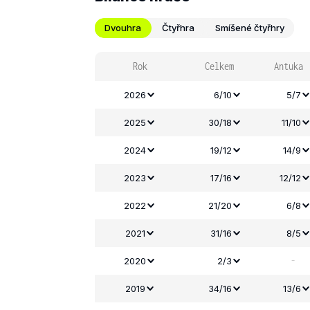
Dvouhra
Čtyřhra
Smíšené čtyřhry
Rok
Celkem
Antuka
2026
6/10
5/7
2025
30/18
11/10
2024
19/12
14/9
2023
17/16
12/12
2022
21/20
6/8
2021
31/16
8/5
-
2020
2/3
2019
34/16
13/6