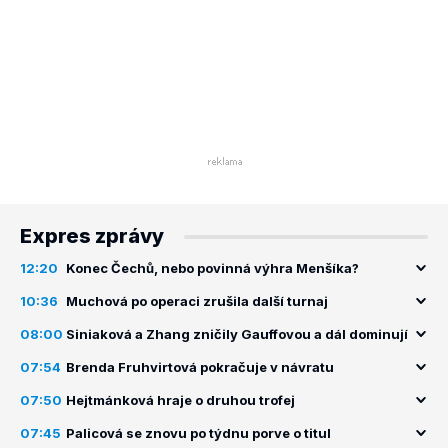
Expres zprávy
12:20
Konec Čechů, nebo povinná výhra Menšíka?
10:36
Muchová po operaci zrušila další turnaj
08:00
Siniaková a Zhang zničily Gauffovou a dál dominují
07:54
Brenda Fruhvirtová pokračuje v návratu
07:50
Hejtmánková hraje o druhou trofej
07:45
Palicová se znovu po týdnu porve o titul