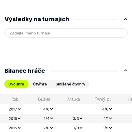
Výsledky na turnajích
Bilance hráče
Dvouhra
Čtyřhra
Smíšené čtyřhry
Rok
Celkem
Antuka
Tvrdý p.
H
-
2017
4/6
4/6
2016
4/4
3/3
1/1
2015
2/8
1/3
1/5