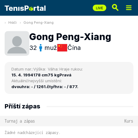
Hráči
Gong Peng-Xiang
Gong Peng-Xiang
32
muž
Čína
Datum nar.:
Výška:
Váha:
Hraje rukou:
15. 4. 1994
178 cm
75 kg
Pravá
Aktuální/nejvyšší umístění:
dvouhra: - / 1261.
čtyřhra: - / 877.
Příští zápas
Turnaj a zápas
Kurs
Žádné nadcházející zápasy.