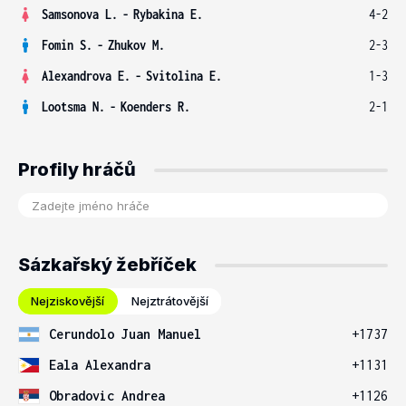
Samsonova L.
-
Rybakina E.
4-2
Fomin S.
-
Zhukov M.
2-3
Alexandrova E.
-
Svitolina E.
1-3
Lootsma N.
-
Koenders R.
2-1
Profily hráčů
Sázkařský žebříček
Nejziskovější
Nejztrátovější
Cerundolo Juan Manuel
+1737
Eala Alexandra
+1131
Obradovic Andrea
+1126