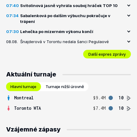
07:40
Svitolinová jasně vyhrála souboj hráček TOP 10
07:34
Sabalenková po dalším výbuchu pokračuje v
trápení
07:30
Lehečka po mizerném výkonu končí
08.08.
Šnajderová v Torontu nedala šanci Pegulaové
Další expres zprávy
Aktuální turnaje
Hlavní turnaje
Turnaje nižší úrovně
Montreal
$9.4M
10
Toronto WTA
$7.4M
10
Vzájemné zápasy