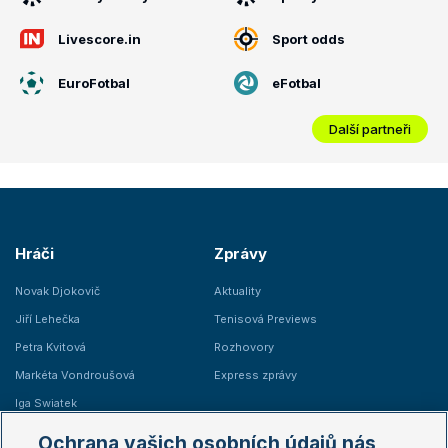
Livescore.in
Sport odds
EuroFotbal
eFotbal
Další partneři
Hráči
Zprávy
Novak Djokovič
Aktuality
Jiří Lehečka
Tenisová Previews
Petra Kvitová
Rozhovory
Markéta Vondroušová
Express zprávy
Iga Swiatek
Marie Bouzková
Ochrana vašich osobních údajů nás