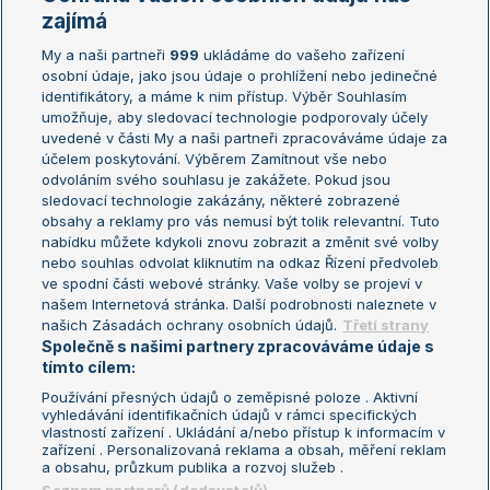
Žebříčky
Kalendář turnajů
zajímá
My a naši partneři
999
ukládáme do vašeho zařízení
Žebříček ATP (muži)
Australian Open
osobní údaje, jako jsou údaje o prohlížení nebo jedinečné
Žebříček WTA (ženy)
French Open
identifikátory, a máme k nim přístup. Výběr Souhlasím
umožňuje, aby sledovací technologie podporovaly účely
Sázkařský žebříček
Wimbledon
uvedené v části My a naši partneři zpracováváme údaje za
US Open
účelem poskytování. Výběrem Zamítnout vše nebo
odvoláním svého souhlasu je zakážete. Pokud jsou
Turnaj mistrů
sledovací technologie zakázány, některé zobrazené
Turnaj mistryň
obsahy a reklamy pro vás nemusí být tolik relevantní. Tuto
Aktualní trendy
nabídku můžete kdykoli znovu zobrazit a změnit své volby
nebo souhlas odvolat kliknutím na odkaz Řízení předvoleb
ve spodní části webové stránky. Vaše volby se projeví v
Fotbalové přestupy
našem Internetová stránka. Další podrobnosti naleznete v
Livesport Daily
našich Zásadách ochrany osobních údajů.
Třetí strany
Společně s našimi partnery zpracováváme údaje s
LS Prague Open
tímto cílem:
Používání přesných údajů o zeměpisné poloze . Aktivní
vyhledávání identifikačních údajů v rámci specifických
vlastností zařízení . Ukládání a/nebo přístup k informacím v
Podmínky užití
Nastavení soukromí
zařízení . Personalizovaná reklama a obsah, měření reklam
GDPR a žurnalistika
Reklama
a obsahu, průzkum publika a rozvoj služeb .
Informace o zpracování osobních
Kontakt