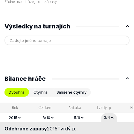
Žádné nadcházející zápasy.
Výsledky na turnajích
Bilance hráče
Dvouhra
Čtyřhra
Smíšené čtyřhry
Rok
Celkem
Antuka
Tvrdý p.
H
3/4
2015
8/10
5/6
Odehrané zápasy
2015
Tvrdý p.