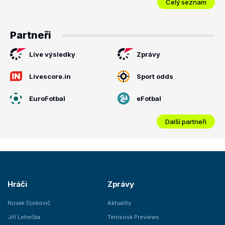
Celý seznam
Partneři
Live výsledky
Zprávy
Livescore.in
Sport odds
EuroFotbal
eFotbal
Další partneři
Hráči
Zprávy
Novak Djokovič
Aktuality
Jiří Lehečka
Tenisová Previews