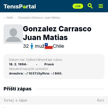
Hráči
Gonzalez Carrasco Juan Matias
Gonzalez Carrasco
Juan Matias
32
muž
Chile
Datum nar.:
Výška:
Váha:
Hraje rukou:
18. 2. 1994
-
-
Pravá
Aktuální/nejvyšší umístění:
dvouhra: - / 1037.
čtyřhra: - / 840.
Příští zápas
Turnaj a zápas
Kurs