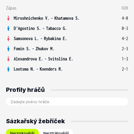
Zápas
H2H
Miroshnichenko V.
-
Khatamova S.
4-0
D'Agostino S.
-
Tabacco G.
0-3
Samsonova L.
-
Rybakina E.
4-2
Fomin S.
-
Zhukov M.
2-3
Alexandrova E.
-
Svitolina E.
1-3
Lootsma N.
-
Koenders R.
2-1
Profily hráčů
Sázkařský žebříček
Nejziskovější
Nejztrátovější