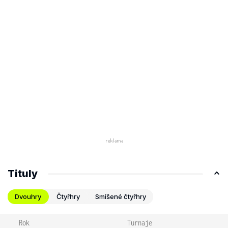
Tituly
Dvouhry
Čtyřhry
Smíšené čtyřhry
Rok
Turnaje