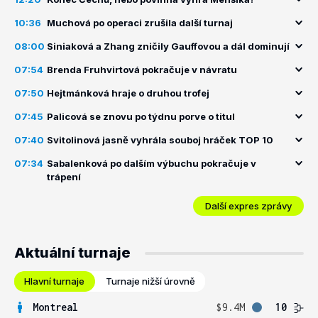
10:36
Muchová po operaci zrušila další turnaj
08:00
Siniaková a Zhang zničily Gauffovou a dál dominují
07:54
Brenda Fruhvirtová pokračuje v návratu
07:50
Hejtmánková hraje o druhou trofej
07:45
Palicová se znovu po týdnu porve o titul
07:40
Svitolinová jasně vyhrála souboj hráček TOP 10
07:34
Sabalenková po dalším výbuchu pokračuje v
trápení
Další expres zprávy
Aktuální turnaje
Hlavní turnaje
Turnaje nižší úrovně
Montreal
$9.4M
10