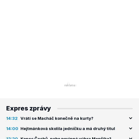
Expres zprávy
14:32
Vrátí se Macháč konečně na kurty?
14:00
Hejtmánková skolila jedničku a má druhý titul
12:20
Konec Čechů, nebo povinná výhra Menšíka?