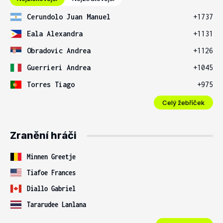
Cerundolo Juan Manuel
+1737
Eala Alexandra
+1131
Obradovic Andrea
+1126
Guerrieri Andrea
+1045
Torres Tiago
+975
Celý žebříček
Zranění hráči
Minnen Greetje
Tiafoe Frances
Diallo Gabriel
Tararudee Lanlana