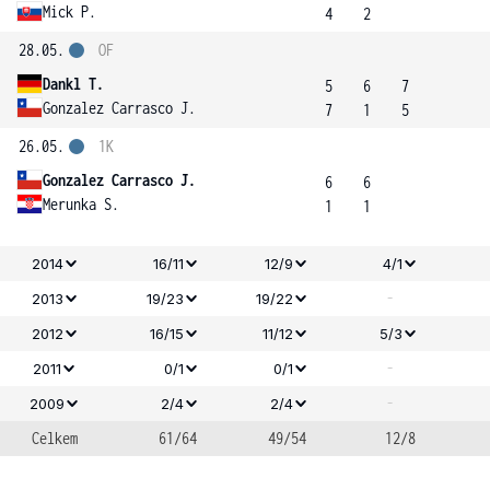
Mick P.
4
2
28.05.
OF
Dankl T.
5
6
7
Gonzalez Carrasco J.
7
1
5
26.05.
1K
Gonzalez Carrasco J.
6
6
Merunka S.
1
1
2014
16/11
12/9
4/1
-
2013
19/23
19/22
2012
16/15
11/12
5/3
-
2011
0/1
0/1
-
2009
2/4
2/4
Celkem
61/64
49/54
12/8