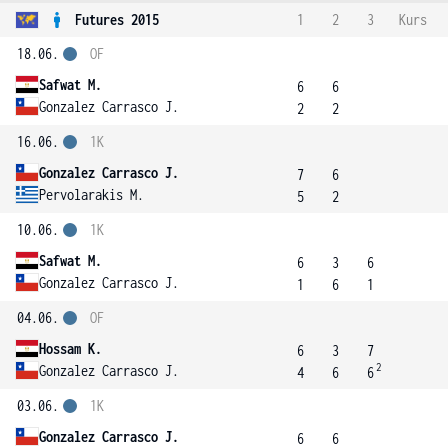
Futures 2015
1
2
3
Kurs
18.06.
OF
Safwat M.
6
6
Gonzalez Carrasco J.
2
2
16.06.
1K
Gonzalez Carrasco J.
7
6
Pervolarakis M.
5
2
10.06.
1K
Safwat M.
6
3
6
Gonzalez Carrasco J.
1
6
1
04.06.
OF
Hossam K.
6
3
7
2
Gonzalez Carrasco J.
4
6
6
03.06.
1K
Gonzalez Carrasco J.
6
6