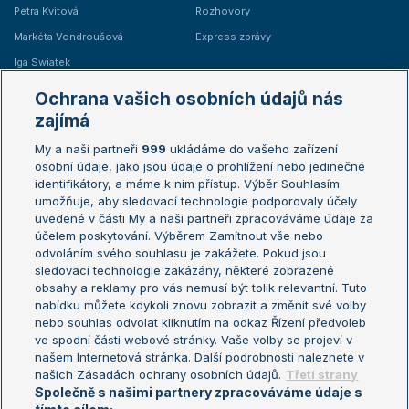
Petra Kvitová
Rozhovory
Markéta Vondroušová
Express zprávy
Iga Swiatek
Marie Bouzková
Ochrana vašich osobních údajů nás
Žebříčky
Kalendář turnajů
zajímá
My a naši partneři
999
ukládáme do vašeho zařízení
Žebříček ATP (muži)
Australian Open
osobní údaje, jako jsou údaje o prohlížení nebo jedinečné
Žebříček WTA (ženy)
French Open
identifikátory, a máme k nim přístup. Výběr Souhlasím
umožňuje, aby sledovací technologie podporovaly účely
Sázkařský žebříček
Wimbledon
uvedené v části My a naši partneři zpracováváme údaje za
US Open
účelem poskytování. Výběrem Zamítnout vše nebo
odvoláním svého souhlasu je zakážete. Pokud jsou
Turnaj mistrů
sledovací technologie zakázány, některé zobrazené
Turnaj mistryň
obsahy a reklamy pro vás nemusí být tolik relevantní. Tuto
Aktualní trendy
nabídku můžete kdykoli znovu zobrazit a změnit své volby
nebo souhlas odvolat kliknutím na odkaz Řízení předvoleb
ve spodní části webové stránky. Vaše volby se projeví v
Fotbalové přestupy
našem Internetová stránka. Další podrobnosti naleznete v
Livesport Daily
našich Zásadách ochrany osobních údajů.
Třetí strany
Společně s našimi partnery zpracováváme údaje s
LS Prague Open