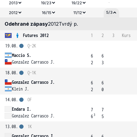
-
2013
19/23
19/22
5/3
2012
16/15
11/12
Odehrané zápasy
2012
Tvrdý p.
Futures 2012
1
2
3
Kurs
19.08.
Q-2K
Maccio S.
6
6
Gonzalez Carrasco J.
2
3
18.08.
Q-1K
Gonzalez Carrasco J.
6
6
Klein J.
2
0
14.08.
OF
Endara I.
7
7
3
Gonzalez Carrasco J.
6
5
13.08.
1K
Gonzalez Carrasco J.
6
6