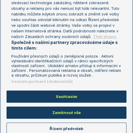
sledovací technologie zakázány, některé zobrazené
Turnaj mistryň
obsahy a reklamy pro vás nemusí být tolik relevantní. Tuto
Aktualní trendy
nabídku můžete kdykoli znovu zobrazit a změnit své volby
nebo souhlas odvolat kliknutím na odkaz Řízení předvoleb
ve spodní části webové stránky. Vaše volby se projeví v
Fotbalové přestupy
našem Internetová stránka. Další podrobnosti naleznete v
Livesport Daily
našich Zásadách ochrany osobních údajů.
Třetí strany
Společně s našimi partnery zpracováváme údaje s
LS Prague Open
tímto cílem:
Používání přesných údajů o zeměpisné poloze . Aktivní
vyhledávání identifikačních údajů v rámci specifických
vlastností zařízení . Ukládání a/nebo přístup k informacím v
Podmínky užití
Nastavení soukromí
zařízení . Personalizovaná reklama a obsah, měření reklam
GDPR a žurnalistika
Reklama
a obsahu, průzkum publika a rozvoj služeb .
Informace o zpracování osobních
Kontakt
Seznam partnerů (dodavatelů)
údajů
Tiráž
Souhlasím
Copyright © 2008-2026 TenisPortal.cz. Využíváme zpravodajství ČTK.
Zamítnout vše
Řízení předvoleb