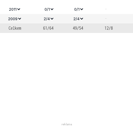
-
2011
0/1
0/1
-
2009
2/4
2/4
Celkem
61/64
49/54
12/8