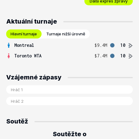
Další expres zprávy
Aktuální turnaje
Hlavní turnaje
Turnaje nižší úrovně
Montreal
$9.4M
10
Toronto WTA
$7.4M
10
Vzájemné zápasy
Soutěž
Soutěžte o