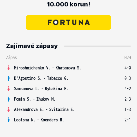
10.000 korun!
Zajímavé zápasy
Zápas
H2H
Miroshnichenko V.
-
Khatamova S.
4-0
D'Agostino S.
-
Tabacco G.
0-3
Samsonova L.
-
Rybakina E.
4-2
Fomin S.
-
Zhukov M.
2-3
Alexandrova E.
-
Svitolina E.
1-3
Lootsma N.
-
Koenders R.
2-1