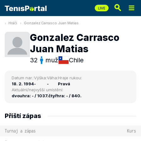
Hráči
Gonzalez Carrasco Juan Matias
Gonzalez Carrasco
Juan Matias
32
muž
Chile
Datum nar.:
Výška:
Váha:
Hraje rukou:
18. 2. 1994
-
-
Pravá
Aktuální/nejvyšší umístění:
dvouhra: - / 1037.
čtyřhra: - / 840.
Příští zápas
Turnaj a zápas
Kurs