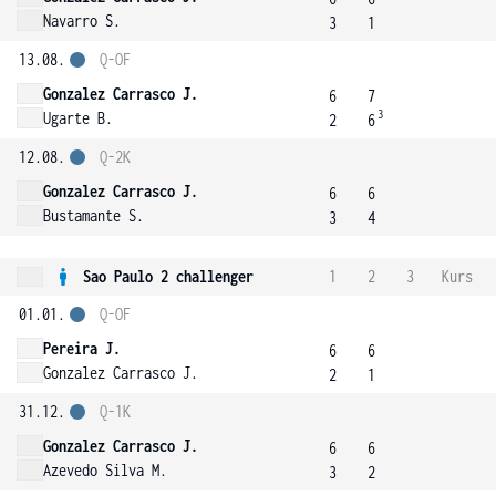
Navarro S.
3
1
13.08.
Q-OF
Gonzalez Carrasco J.
6
7
3
Ugarte B.
2
6
12.08.
Q-2K
Gonzalez Carrasco J.
6
6
Bustamante S.
3
4
Sao Paulo 2 challenger
1
2
3
Kurs
01.01.
Q-OF
Pereira J.
6
6
Gonzalez Carrasco J.
2
1
31.12.
Q-1K
Gonzalez Carrasco J.
6
6
Azevedo Silva M.
3
2