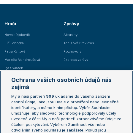
Hráči
Zprávy
Novak Djokovič
Aktuality
Jiří Lehečka
Tenisová Previews
Petra Kvitová
Rozhovory
Markéta Vondroušová
Express zprávy
Iga Swiatek
Marie Bouzková
Ochrana vašich osobních údajů nás
Žebříčky
Kalendář turnajů
zajímá
My a naši partneři
999
ukládáme do vašeho zařízení
Žebříček ATP (muži)
Australian Open
osobní údaje, jako jsou údaje o prohlížení nebo jedinečné
Žebříček WTA (ženy)
French Open
identifikátory, a máme k nim přístup. Výběr Souhlasím
umožňuje, aby sledovací technologie podporovaly účely
Sázkařský žebříček
Wimbledon
uvedené v části My a naši partneři zpracováváme údaje za
US Open
účelem poskytování. Výběrem Zamítnout vše nebo
odvoláním svého souhlasu je zakážete. Pokud jsou
Turnaj mistrů