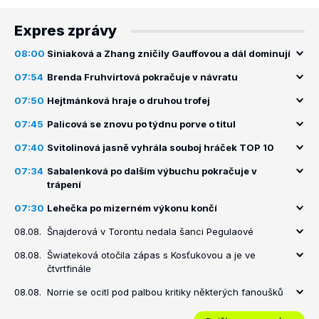
Expres zprávy
08:00
Siniaková a Zhang zničily Gauffovou a dál dominují
07:54
Brenda Fruhvirtová pokračuje v návratu
07:50
Hejtmánková hraje o druhou trofej
07:45
Palicová se znovu po týdnu porve o titul
07:40
Svitolinová jasně vyhrála souboj hráček TOP 10
07:34
Sabalenková po dalším výbuchu pokračuje v
trápení
07:30
Lehečka po mizerném výkonu končí
08.08.
Šnajderová v Torontu nedala šanci Pegulaové
08.08.
Šwiateková otočila zápas s Kosťukovou a je ve
čtvrtfinále
08.08.
Norrie se ocitl pod palbou kritiky některých fanoušků