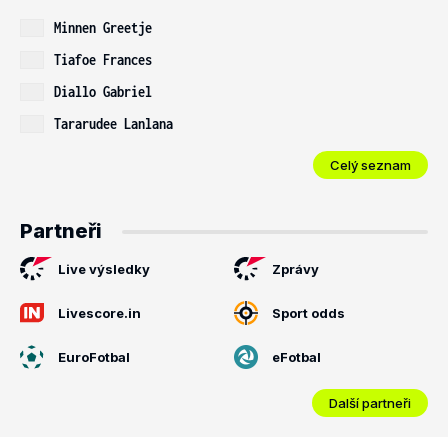
Minnen Greetje
Tiafoe Frances
Diallo Gabriel
Tararudee Lanlana
Celý seznam
Partneři
Live výsledky
Zprávy
Livescore.in
Sport odds
EuroFotbal
eFotbal
Další partneři