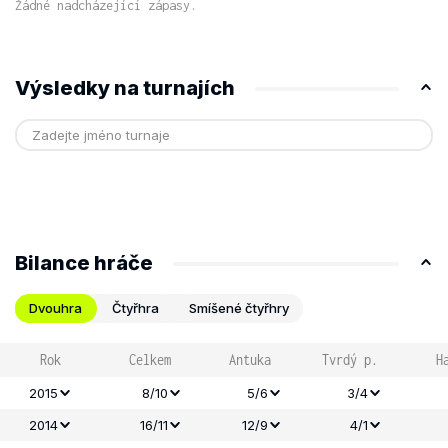
Žádné nadcházející zápasy.
Výsledky na turnajích
Bilance hráče
Dvouhra
Čtyřhra
Smíšené čtyřhry
Rok
Celkem
Antuka
Tvrdý p.
H
2015
8/10
5/6
3/4
2014
16/11
12/9
4/1