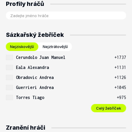
Profily hráčů
Sázkařský žebříček
Nejziskovější
Nejztrátovější
Cerundolo Juan Manuel
+1737
Eala Alexandra
+1131
Obradovic Andrea
+1126
Guerrieri Andrea
+1045
Torres Tiago
+975
Celý žebříček
Zranění hráči