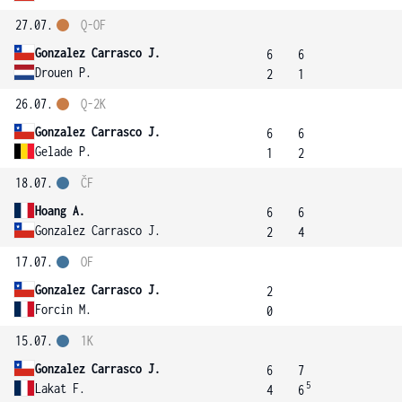
27.07.
Q-OF
Gonzalez Carrasco J.
6
6
Drouen P.
2
1
26.07.
Q-2K
Gonzalez Carrasco J.
6
6
Gelade P.
1
2
18.07.
ČF
Hoang A.
6
6
Gonzalez Carrasco J.
2
4
17.07.
OF
Gonzalez Carrasco J.
2
Forcin M.
0
15.07.
1K
Gonzalez Carrasco J.
6
7
5
Lakat F.
4
6