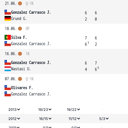
21.06.
Q-1K
Gonzalez Carrasco J.
6
6
Grund G.
2
0
18.06.
OF
Silva F.
7
6
3
Gonzalez Carrasco J.
6
2
16.06.
1K
Gonzalez Carrasco J.
6
7
5
Nastasi U.
4
6
07.06.
Q-1K
Olivares F.
Gonzalez Carrasco J.
-
2013
19/23
19/22
2012
16/15
11/12
5/3
-
2011
0/1
0/1