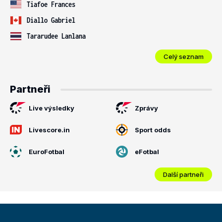
Tiafoe Frances
Diallo Gabriel
Tararudee Lanlana
Celý seznam
Partneři
Live výsledky
Zprávy
Livescore.in
Sport odds
EuroFotbal
eFotbal
Další partneři