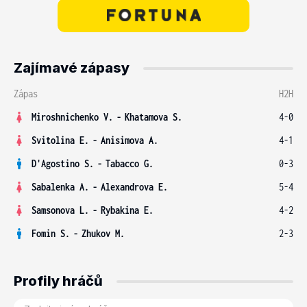
Zajímavé zápasy
Zápas
H2H
Miroshnichenko V.
-
Khatamova S.
4-0
Svitolina E.
-
Anisimova A.
4-1
D'Agostino S.
-
Tabacco G.
0-3
Sabalenka A.
-
Alexandrova E.
5-4
Samsonova L.
-
Rybakina E.
4-2
Fomin S.
-
Zhukov M.
2-3
Profily hráčů