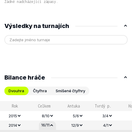
Žádné nadcházející zápasy.
Výsledky na turnajích
Bilance hráče
Dvouhra
Čtyřhra
Smíšené čtyřhry
Rok
Celkem
Antuka
Tvrdý p.
H
2015
8/10
5/6
3/4
16/11
2014
12/9
4/1