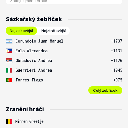
Sázkařský žebříček
Nejziskovější
Nejztrátovější
Cerundolo Juan Manuel
+1737
Eala Alexandra
+1131
Obradovic Andrea
+1126
Guerrieri Andrea
+1045
Torres Tiago
+975
Celý žebříček
Zranění hráči
Minnen Greetje