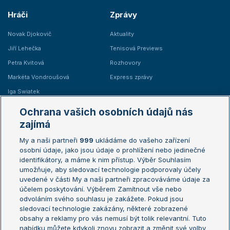
Hráči
Zprávy
Novak Djokovič
Aktuality
Jiří Lehečka
Tenisová Previews
Petra Kvitová
Rozhovory
Markéta Vondroušová
Express zprávy
Iga Swiatek
Marie Bouzková
Ochrana vašich osobních údajů nás
Žebříčky
Kalendář turnajů
zajímá
My a naši partneři
999
ukládáme do vašeho zařízení
Žebříček ATP (muži)
Australian Open
osobní údaje, jako jsou údaje o prohlížení nebo jedinečné
Žebříček WTA (ženy)
French Open
identifikátory, a máme k nim přístup. Výběr Souhlasím
umožňuje, aby sledovací technologie podporovaly účely
Sázkařský žebříček
Wimbledon
uvedené v části My a naši partneři zpracováváme údaje za
US Open
účelem poskytování. Výběrem Zamítnout vše nebo
odvoláním svého souhlasu je zakážete. Pokud jsou
Turnaj mistrů
sledovací technologie zakázány, některé zobrazené
Turnaj mistryň
obsahy a reklamy pro vás nemusí být tolik relevantní. Tuto
Aktualní trendy
nabídku můžete kdykoli znovu zobrazit a změnit své volby