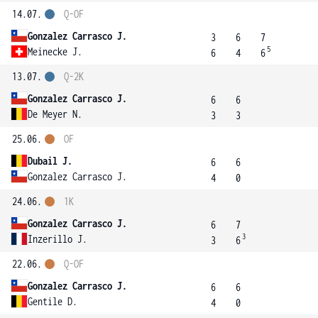
14.07.
Q-OF
Gonzalez Carrasco J.
3
6
7
5
Meinecke J.
6
4
6
13.07.
Q-2K
Gonzalez Carrasco J.
6
6
De Meyer N.
3
3
25.06.
OF
Dubail J.
6
6
Gonzalez Carrasco J.
4
0
24.06.
1K
Gonzalez Carrasco J.
6
7
3
Inzerillo J.
3
6
22.06.
Q-OF
Gonzalez Carrasco J.
6
6
Gentile D.
4
0