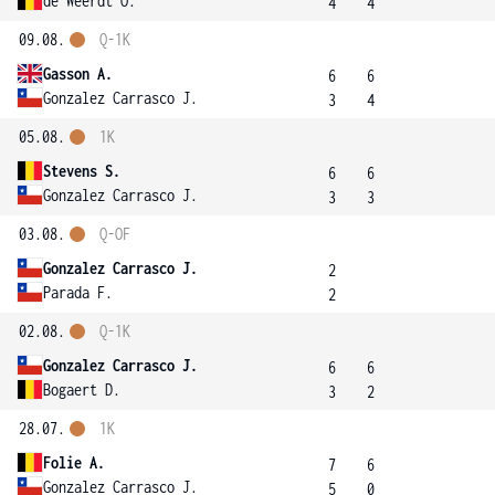
de Weerdt O.
4
4
09.08.
Q-1K
Gasson A.
6
6
Gonzalez Carrasco J.
3
4
05.08.
1K
Stevens S.
6
6
Gonzalez Carrasco J.
3
3
03.08.
Q-OF
Gonzalez Carrasco J.
2
Parada F.
2
02.08.
Q-1K
Gonzalez Carrasco J.
6
6
Bogaert D.
3
2
28.07.
1K
Folie A.
7
6
Gonzalez Carrasco J.
5
0