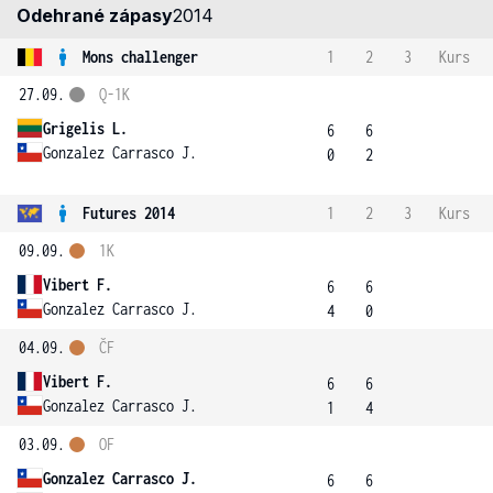
Odehrané zápasy
2014
Mons challenger
1
2
3
Kurs
27.09.
Q-1K
Grigelis L.
6
6
Gonzalez Carrasco J.
0
2
Futures 2014
1
2
3
Kurs
09.09.
1K
Vibert F.
6
6
Gonzalez Carrasco J.
4
0
04.09.
ČF
Vibert F.
6
6
Gonzalez Carrasco J.
1
4
03.09.
OF
Gonzalez Carrasco J.
6
6