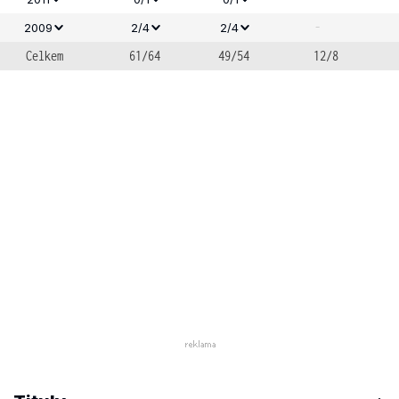
-
2009
2/4
2/4
Celkem
61/64
49/54
12/8