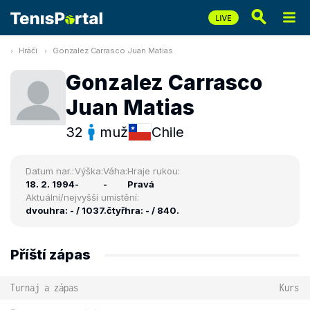
Hráči
Gonzalez Carrasco Juan Matias
Gonzalez Carrasco
Juan Matias
32
muž
Chile
Datum nar.:
Výška:
Váha:
Hraje rukou:
18. 2. 1994
-
-
Pravá
Aktuální/nejvyšší umístění:
dvouhra: - / 1037.
čtyřhra: - / 840.
Příští zápas
Turnaj a zápas
Kurs