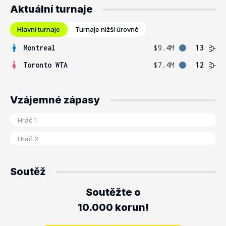
Aktuální turnaje
Hlavní turnaje
Turnaje nižší úrovně
Montreal
$9.4M
13
Toronto WTA
$7.4M
12
Vzájemné zápasy
Soutěž
Soutěžte o
10.000 korun!