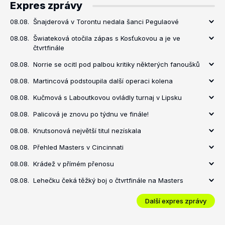
Expres zprávy
08.08.
Šnajderová v Torontu nedala šanci Pegulaové
08.08.
Šwiateková otočila zápas s Kosťukovou a je ve
čtvrtfinále
08.08.
Norrie se ocitl pod palbou kritiky některých fanoušků
08.08.
Martincová podstoupila další operaci kolena
08.08.
Kučmová s Laboutkovou ovládly turnaj v Lipsku
08.08.
Palicová je znovu po týdnu ve finále!
08.08.
Knutsonová největší titul nezískala
08.08.
Přehled Masters v Cincinnati
08.08.
Krádež v přímém přenosu
08.08.
Lehečku čeká těžký boj o čtvrtfinále na Masters
Další expres zprávy