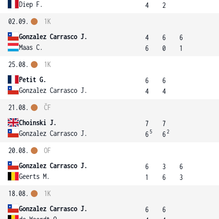
Diep F.
4
2
02.09.
1K
Gonzalez Carrasco J.
4
6
6
Maas C.
6
0
1
25.08.
1K
Petit G.
6
6
Gonzalez Carrasco J.
4
4
21.08.
ČF
Choinski J.
7
7
5
2
Gonzalez Carrasco J.
6
6
20.08.
OF
Gonzalez Carrasco J.
6
3
6
Geerts M.
1
6
3
18.08.
1K
Gonzalez Carrasco J.
6
6