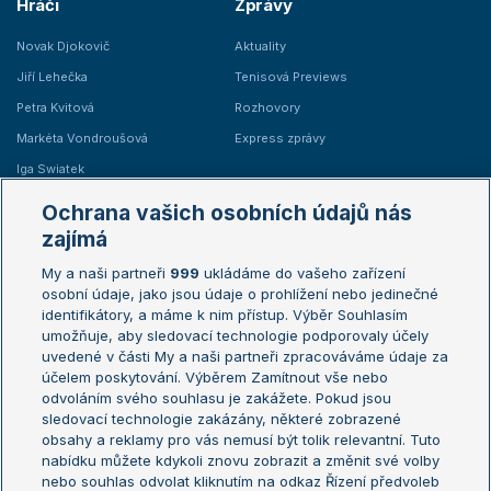
Hráči
Zprávy
Novak Djokovič
Aktuality
Jiří Lehečka
Tenisová Previews
Petra Kvitová
Rozhovory
Markéta Vondroušová
Express zprávy
Iga Swiatek
Marie Bouzková
Ochrana vašich osobních údajů nás
Žebříčky
Kalendář turnajů
zajímá
My a naši partneři
999
ukládáme do vašeho zařízení
Žebříček ATP (muži)
Australian Open
osobní údaje, jako jsou údaje o prohlížení nebo jedinečné
Žebříček WTA (ženy)
French Open
identifikátory, a máme k nim přístup. Výběr Souhlasím
umožňuje, aby sledovací technologie podporovaly účely
Sázkařský žebříček
Wimbledon
uvedené v části My a naši partneři zpracováváme údaje za
US Open
účelem poskytování. Výběrem Zamítnout vše nebo
odvoláním svého souhlasu je zakážete. Pokud jsou
Turnaj mistrů
sledovací technologie zakázány, některé zobrazené
Turnaj mistryň
obsahy a reklamy pro vás nemusí být tolik relevantní. Tuto
Aktualní trendy
nabídku můžete kdykoli znovu zobrazit a změnit své volby
nebo souhlas odvolat kliknutím na odkaz Řízení předvoleb