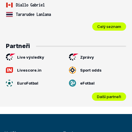
Diallo Gabriel
Tararudee Lanlana
Celý seznam
Partneři
Live výsledky
Zprávy
Livescore.in
Sport odds
EuroFotbal
eFotbal
Další partneři