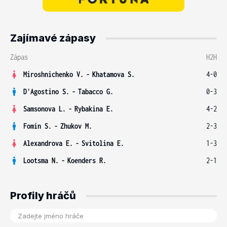
Zajímavé zápasy
Zápas
H2H
Miroshnichenko V.
-
Khatamova S.
4-0
D'Agostino S.
-
Tabacco G.
0-3
Samsonova L.
-
Rybakina E.
4-2
Fomin S.
-
Zhukov M.
2-3
Alexandrova E.
-
Svitolina E.
1-3
Lootsma N.
-
Koenders R.
2-1
Profily hráčů