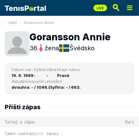
Hráči
Goransson Annie
Goransson Annie
36
žena
Švédsko
Datum nar.:
Výška:
Váha:
Hraje rukou:
19. 9. 1989
-
-
Pravá
Aktuální/nejvyšší umístění:
dvouhra: - / 1046.
čtyřhra: - / 663.
Příští zápas
Turnaj a zápas
Kurs
Žádné nadcházející zápasy.