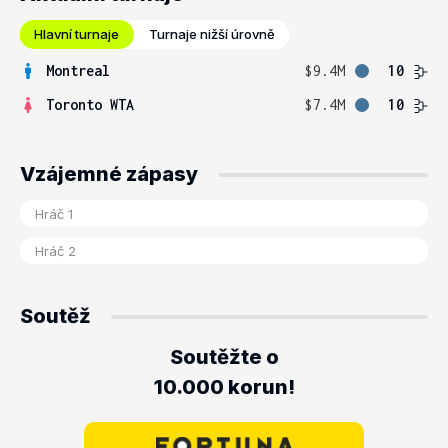
Hlavní turnaje
Turnaje nižší úrovně
Montreal
$9.4M
10
Toronto WTA
$7.4M
10
Vzájemné zápasy
Soutěž
Soutěžte o
10.000 korun!