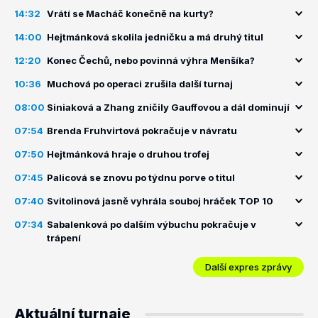
14:32
Vrátí se Macháč konečně na kurty?
14:00
Hejtmánková skolila jedničku a má druhý titul
12:20
Konec Čechů, nebo povinná výhra Menšíka?
10:36
Muchová po operaci zrušila další turnaj
08:00
Siniaková a Zhang zničily Gauffovou a dál dominují
07:54
Brenda Fruhvirtová pokračuje v návratu
07:50
Hejtmánková hraje o druhou trofej
07:45
Palicová se znovu po týdnu porve o titul
07:40
Svitolinová jasně vyhrála souboj hráček TOP 10
07:34
Sabalenková po dalším výbuchu pokračuje v
trápení
Další expres zprávy
Aktuální turnaje