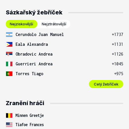
Sázkařský žebříček
Nejziskovější
Nejztrátovější
Cerundolo Juan Manuel
+1737
Eala Alexandra
+1131
Obradovic Andrea
+1126
Guerrieri Andrea
+1045
Torres Tiago
+975
Celý žebříček
Zranění hráči
Minnen Greetje
Tiafoe Frances