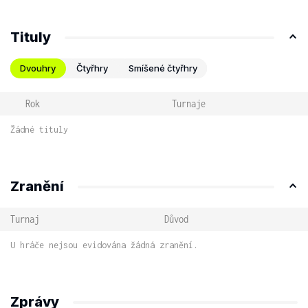
Tituly
Dvouhry
Čtyřhry
Smíšené čtyřhry
Rok
Turnaje
Žádné tituly
Zranění
Turnaj
Důvod
U hráče nejsou evidována žádná zranění.
Zprávy