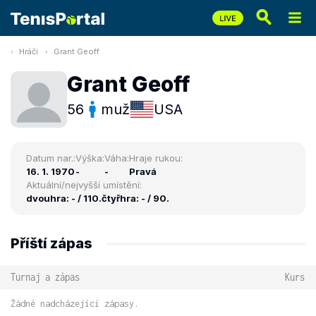
Hráči
Grant Geoff
Grant Geoff
56
muž
USA
Datum nar.:
Výška:
Váha:
Hraje rukou:
16. 1. 1970
-
-
Pravá
Aktuální/nejvyšší umístění:
dvouhra: - / 110.
čtyřhra: - / 90.
Příští zápas
Turnaj a zápas
Kurs
Žádné nadcházející zápasy.