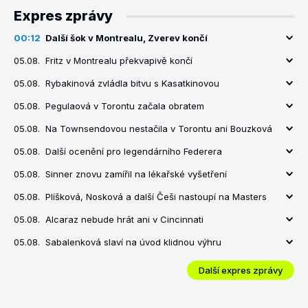
Expres zprávy
00:12
Další šok v Montrealu, Zverev končí
05.08.
Fritz v Montrealu překvapivě končí
05.08.
Rybakinová zvládla bitvu s Kasatkinovou
05.08.
Pegulaová v Torontu začala obratem
05.08.
Na Townsendovou nestačila v Torontu ani Bouzková
05.08.
Další ocenění pro legendárního Federera
05.08.
Sinner znovu zamířil na lékařské vyšetření
05.08.
Plíšková, Nosková a další Češi nastoupí na Masters
05.08.
Alcaraz nebude hrát ani v Cincinnati
05.08.
Sabalenková slaví na úvod klidnou výhru
Další expres zprávy