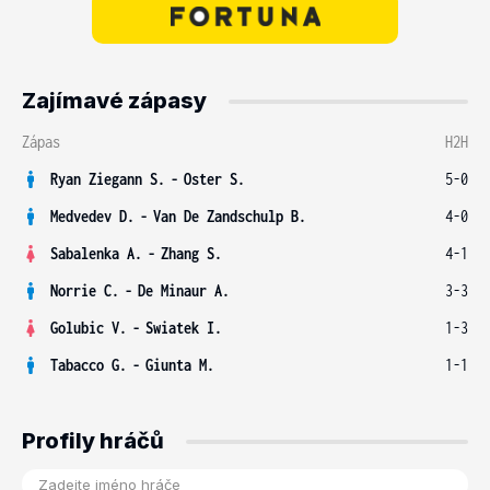
Zajímavé zápasy
Zápas
H2H
Ryan Ziegann S.
-
Oster S.
5-0
Medvedev D.
-
Van De Zandschulp B.
4-0
Sabalenka A.
-
Zhang S.
4-1
Norrie C.
-
De Minaur A.
3-3
Golubic V.
-
Swiatek I.
1-3
Tabacco G.
-
Giunta M.
1-1
Profily hráčů