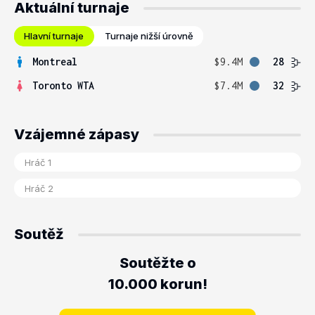
Aktuální turnaje
Hlavní turnaje
Turnaje nižší úrovně
Montreal
$9.4M
28
Toronto WTA
$7.4M
32
Vzájemné zápasy
Soutěž
Soutěžte o
10.000 korun!