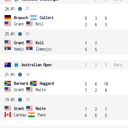
26.01.
ČF
Braasch
/
Calleri
6
3
6
Grant
/
Keil
2
6
3
25.01.
OF
Grant
/
Keil
7
7
Vemic
/
Zimonjic
5
5
Australian Open
1
2
3
Kurs
21.01.
2K
Barnard
/
Haggard
5
6
10
Grant
/
Waite
7
2
8
19.01.
1K
Grant
/
Waite
7
2
7
Lareau
/
Paes
6
6
5