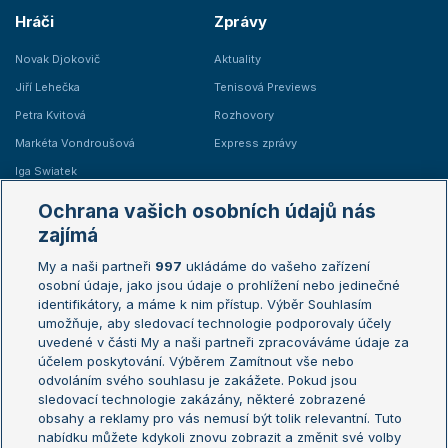
Hráči
Zprávy
Novak Djokovič
Aktuality
Jiří Lehečka
Tenisová Previews
Petra Kvitová
Rozhovory
Markéta Vondroušová
Express zprávy
Iga Swiatek
Marie Bouzková
Ochrana vašich osobních údajů nás
Žebříčky
Kalendář turnajů
zajímá
My a naši partneři
997
ukládáme do vašeho zařízení
Žebříček ATP (muži)
Australian Open
osobní údaje, jako jsou údaje o prohlížení nebo jedinečné
Žebříček WTA (ženy)
French Open
identifikátory, a máme k nim přístup. Výběr Souhlasím
umožňuje, aby sledovací technologie podporovaly účely
Sázkařský žebříček
Wimbledon
uvedené v části My a naši partneři zpracováváme údaje za
US Open
účelem poskytování. Výběrem Zamítnout vše nebo
odvoláním svého souhlasu je zakážete. Pokud jsou
Turnaj mistrů
sledovací technologie zakázány, některé zobrazené
Turnaj mistryň
obsahy a reklamy pro vás nemusí být tolik relevantní. Tuto
Aktualní trendy
nabídku můžete kdykoli znovu zobrazit a změnit své volby