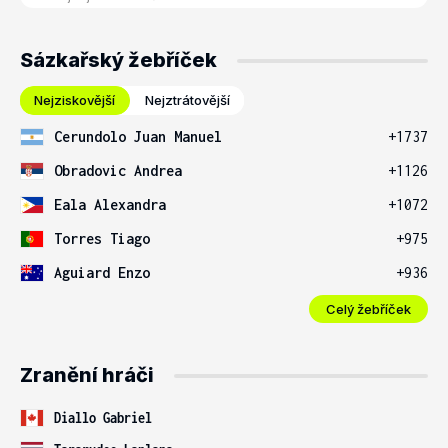
Sázkařský žebříček
Nejziskovější
Nejztrátovější
Cerundolo Juan Manuel
+1737
Obradovic Andrea
+1126
Eala Alexandra
+1072
Torres Tiago
+975
Aguiard Enzo
+936
Celý žebříček
Zranění hráči
Diallo Gabriel