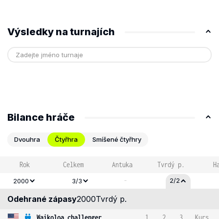
Výsledky na turnajích
Bilance hráče
Dvouhra
Čtyřhra
Smíšené čtyřhry
Rok
Celkem
Antuka
Tvrdý p.
H
-
2/2
2000
3/3
Odehrané zápasy
2000
Tvrdý p.
Waikoloa challenger
1
2
3
Kurs