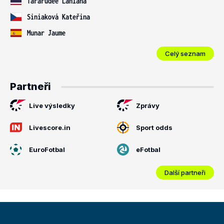
Tararudee Lanlana
Siniaková Kateřina
Munar Jaume
Celý seznam
Partneři
Live výsledky
Zprávy
Livescore.in
Sport odds
EuroFotbal
eFotbal
Další partneři