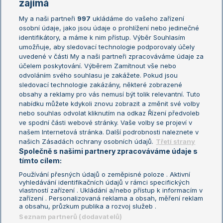
Žebříčky
Kalendář turnajů
zajímá
My a naši partneři
997
ukládáme do vašeho zařízení
Žebříček ATP (muži)
Australian Open
osobní údaje, jako jsou údaje o prohlížení nebo jedinečné
Žebříček WTA (ženy)
French Open
identifikátory, a máme k nim přístup. Výběr Souhlasím
umožňuje, aby sledovací technologie podporovaly účely
Sázkařský žebříček
Wimbledon
uvedené v části My a naši partneři zpracováváme údaje za
US Open
účelem poskytování. Výběrem Zamítnout vše nebo
odvoláním svého souhlasu je zakážete. Pokud jsou
Turnaj mistrů
sledovací technologie zakázány, některé zobrazené
Turnaj mistryň
obsahy a reklamy pro vás nemusí být tolik relevantní. Tuto
Aktualní trendy
nabídku můžete kdykoli znovu zobrazit a změnit své volby
nebo souhlas odvolat kliknutím na odkaz Řízení předvoleb
ve spodní části webové stránky. Vaše volby se projeví v
Fotbalové přestupy
našem Internetová stránka. Další podrobnosti naleznete v
Livesport Daily
našich Zásadách ochrany osobních údajů.
Třetí strany
Společně s našimi partnery zpracováváme údaje s
LS Prague Open
tímto cílem:
Používání přesných údajů o zeměpisné poloze . Aktivní
vyhledávání identifikačních údajů v rámci specifických
vlastností zařízení . Ukládání a/nebo přístup k informacím v
Podmínky užití
Nastavení soukromí
zařízení . Personalizovaná reklama a obsah, měření reklam
GDPR a žurnalistika
Reklama
a obsahu, průzkum publika a rozvoj služeb .
Informace o zpracování osobních
Kontakt
Seznam partnerů (dodavatelů)
údajů