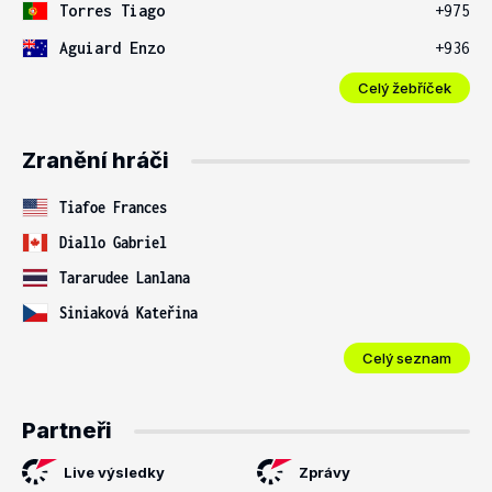
Torres Tiago
+975
Aguiard Enzo
+936
Celý žebříček
Zranění hráči
Tiafoe Frances
Diallo Gabriel
Tararudee Lanlana
Siniaková Kateřina
Celý seznam
Partneři
Live výsledky
Zprávy