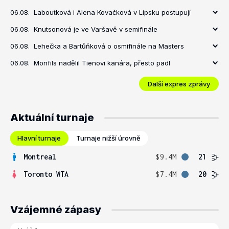
06.08.
Laboutková i Alena Kovačková v Lipsku postupují
06.08.
Knutsonová je ve Varšavě v semifinále
06.08.
Lehečka a Bartůňková o osmifinále na Masters
06.08.
Monfils nadělil Tienovi kanára, přesto padl
Další expres zprávy
Aktuální turnaje
Hlavní turnaje
Turnaje nižší úrovně
Montreal
$9.4M
21
Toronto WTA
$7.4M
20
Vzájemné zápasy