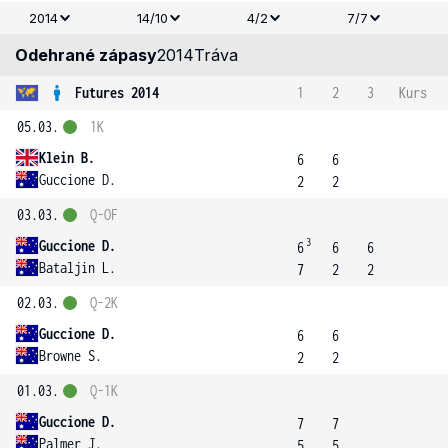
2014
14/10
4/2
7/7
Odehrané zápasy
2014
Tráva
Futures 2014
1
2
3
Kurs
05.03.
1K
Klein B.
6
6
Guccione D.
2
2
03.03.
Q-OF
3
Guccione D.
6
6
6
Bataljin L.
7
2
2
02.03.
Q-2K
Guccione D.
6
6
Browne S.
2
2
01.03.
Q-1K
Guccione D.
7
7
Palmer J.
5
5