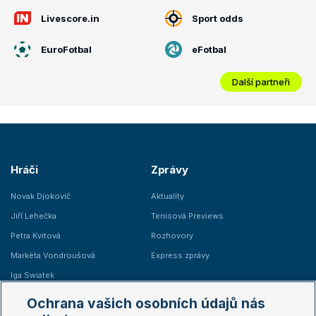
Livescore.in
Sport odds
EuroFotbal
eFotbal
Další partneři
Hráči
Zprávy
Novak Djokovič
Aktuality
Jiří Lehečka
Tenisová Previews
Petra Kvitová
Rozhovory
Markéta Vondroušová
Express zprávy
Iga Swiatek
Marie Bouzková
Ochrana vašich osobních údajů nás