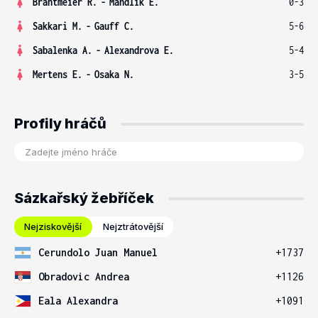
Brantmeier R.
-
Mandlik E.
0-3
Sakkari M.
-
Gauff C.
5-6
Sabalenka A.
-
Alexandrova E.
5-4
Mertens E.
-
Osaka N.
3-5
Profily hráčů
Sázkařský žebříček
Nejziskovější
Nejztrátovější
Cerundolo Juan Manuel
+1737
Obradovic Andrea
+1126
Eala Alexandra
+1091