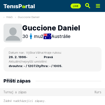
Hráči
Guccione Daniel
Guccione Daniel
30
muž
Austrálie
Datum nar.:
Výška:
Váha:
Hraje rukou:
26. 2. 1996
-
-
Pravá
Aktuální/nejvyšší umístění:
dvouhra: - / 1207.
čtyřhra: - / 1005.
Příští zápas
Turnaj a zápas
Kurs
Žádné nadcházející zápasy.