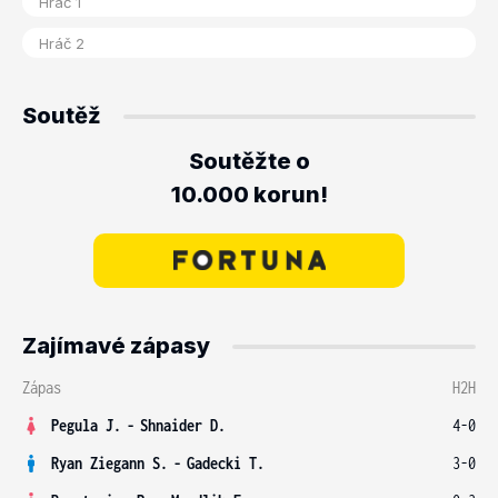
Soutěž
Soutěžte o
10.000 korun!
Zajímavé zápasy
Zápas
H2H
Pegula J.
-
Shnaider D.
4-0
Ryan Ziegann S.
-
Gadecki T.
3-0