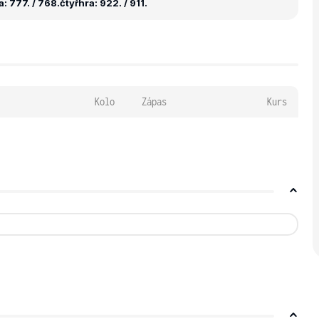
: 777. / 768.
čtyřhra: 922. / 911.
Kolo
Zápas
Kurs