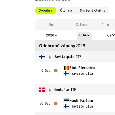
Dvouhra
Čtyřhra
Smíšené čtyřhry
Rok
Celkem
Antuka
11/14
2026
7/9
Odehrané zápasy
2026
Savitaipale ITF
Biot Alexandra
29.07.
Haavisto Ella
Gentofte ITF
Nuudi Maileen
20.07.
Haavisto Ella