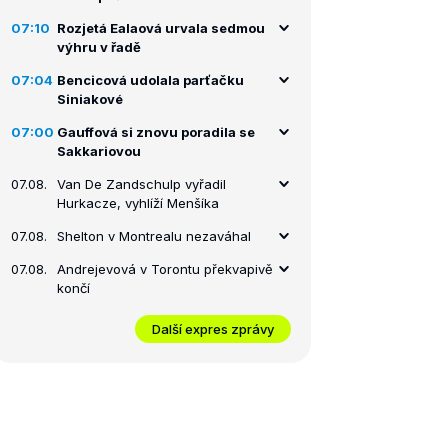
07:10
Rozjetá Ealaová urvala sedmou
výhru v řadě
07:04
Bencicová udolala parťačku
Siniakové
07:00
Gauffová si znovu poradila se
Sakkariovou
07.08.
Van De Zandschulp vyřadil
Hurkacze, vyhlíží Menšíka
07.08.
Shelton v Montrealu nezaváhal
07.08.
Andrejevová v Torontu překvapivě
končí
Další expres zprávy