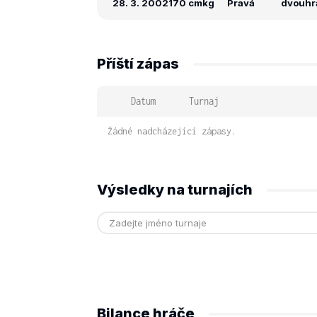
28. 3. 2002
170 cm
kg
Pravá
dvouhra
Příští zápas
Datum
Turnaj
Žádné nadcházející zápasy.
Výsledky na turnajích
Bilance hráče