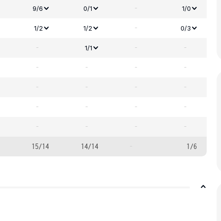
-
9/6
0/1
1/0
-
1/2
1/2
0/3
-
-
-
1/1
-
-
-
-
-
-
-
-
-
-
-
-
-
-
-
-
15/14
14/14
-
1/6