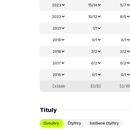
2023
15/14
5/7
2022
10/12
8/5
-
2021
1/1
2019
0/1
0/1
2018
2/2
2/2
2017
0/2
0/2
2016
0/1
0/1
Celkem
83/83
53/49
Tituly
Dvouhry
Čtyřhry
Smíšené čtyřhry