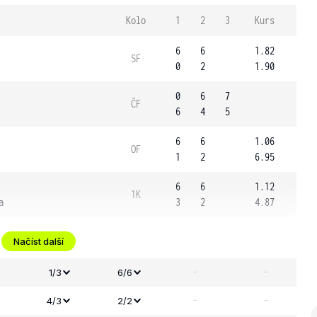
Kolo
1
2
3
Kurs
6
6
1.82
SF
0
2
1.90
0
6
7
ČF
6
4
5
6
6
1.06
OF
1
2
6.95
6
6
1.12
1K
a
3
2
4.87
Načíst další
-
-
1/3
6/6
-
-
4/3
2/2