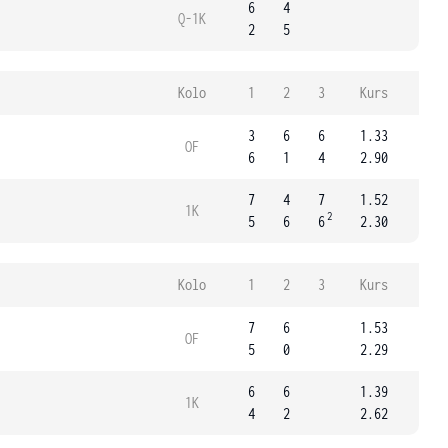
6
4
Q-1K
2
5
Kolo
1
2
3
Kurs
3
6
6
1.33
OF
6
1
4
2.90
7
4
7
1.52
1K
2
5
6
6
2.30
Kolo
1
2
3
Kurs
7
6
1.53
OF
5
0
2.29
6
6
1.39
1K
4
2
2.62