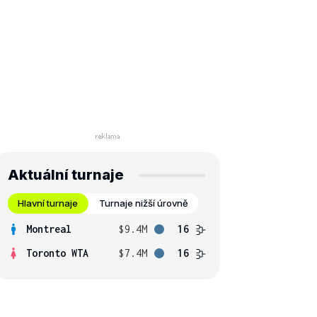
Aktuální turnaje
Hlavní turnaje
Turnaje nižší úrovně
Montreal
$9.4M
16
Toronto WTA
$7.4M
16