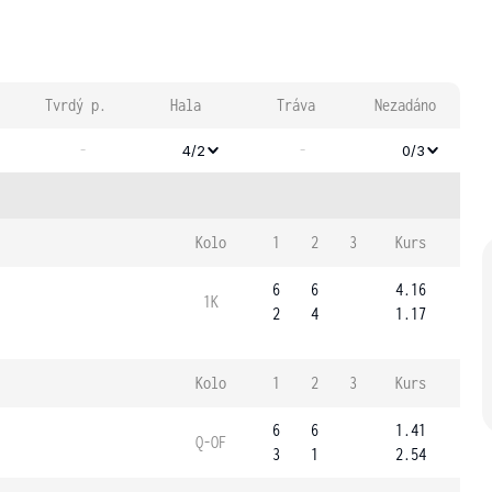
Tvrdý p.
Hala
Tráva
Nezadáno
-
-
4/2
0/3
Kolo
1
2
3
Kurs
6
6
4.16
1K
2
4
1.17
Kolo
1
2
3
Kurs
6
6
1.41
Q-OF
3
1
2.54