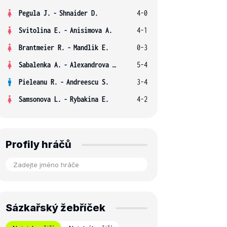
Pegula J.
-
Shnaider D.
4-0
Svitolina E.
-
Anisimova A.
4-1
Brantmeier R.
-
Mandlik E.
0-3
Sabalenka A.
-
Alexandrova E.
5-4
Pieleanu R.
-
Andreescu S.
3-4
Samsonova L.
-
Rybakina E.
4-2
Profily hráčů
Sázkařský žebříček