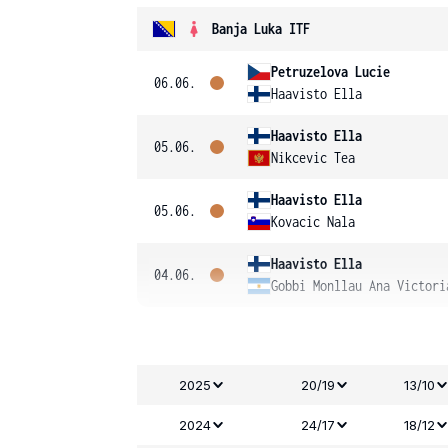
Banja Luka ITF
Petruzelova Lucie
06.06.
Haavisto Ella
Haavisto Ella
05.06.
Nikcevic Tea
Haavisto Ella
05.06.
Kovacic Nala
Haavisto Ella
04.06.
Gobbi Monllau Ana Victori
2025
20/19
13/10
2024
24/17
18/12