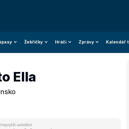
ápasy
Žebříčky
Hráči
Zprávy
Kalendář t
o Ella
insko
/nejvyšší umístění: