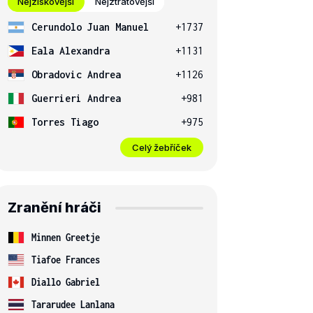
Nejziskovější
Nejztrátovější
Cerundolo Juan Manuel
+1737
Eala Alexandra
+1131
Obradovic Andrea
+1126
Guerrieri Andrea
+981
Torres Tiago
+975
Celý žebříček
Zranění hráči
Minnen Greetje
Tiafoe Frances
Diallo Gabriel
Tararudee Lanlana