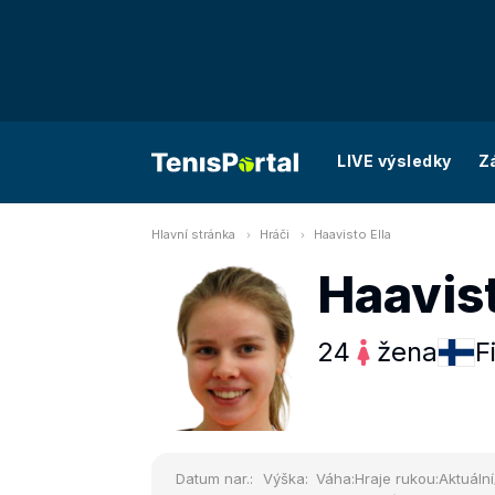
LIVE výsledky
Z
Hlavní stránka
Hráči
Haavisto Ella
Haavist
24
žena
F
Datum nar.:
Výška:
Váha:
Hraje rukou:
Aktuální