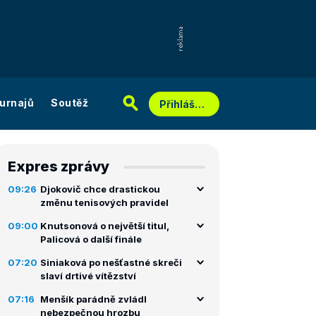
urnajů
Soutěž
Přihlášení
Expres zprávy
09:26
Djokovič chce drastickou
změnu tenisových pravidel
09:00
Knutsonová o největší titul,
Palicová o další finále
07:20
Siniaková po nešťastné skreči
slaví drtivé vítězství
07:16
Menšík parádně zvládl
nebezpečnou hrozbu