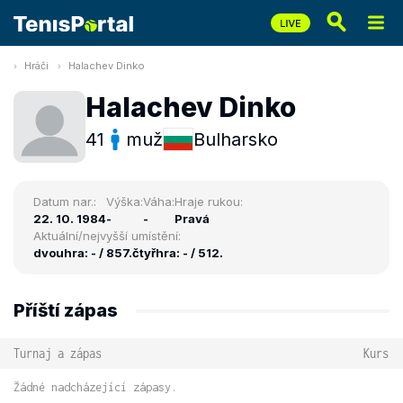
Hráči
Halachev Dinko
Halachev Dinko
41
muž
Bulharsko
Datum nar.:
Výška:
Váha:
Hraje rukou:
22. 10. 1984
-
-
Pravá
Aktuální/nejvyšší umístění:
dvouhra: - / 857.
čtyřhra: - / 512.
Příští zápas
Turnaj a zápas
Kurs
Žádné nadcházející zápasy.