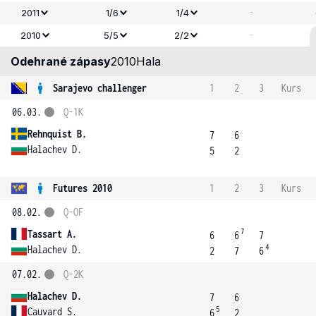
-
2011
1/6
1/4
-
2010
5/5
2/2
Odehrané zápasy
2010
Hala
Sarajevo challenger
1
2
3
Kurs
06.03.
Q-1K
Rehnquist B.
7
6
Halachev D.
5
2
Futures 2010
1
2
3
Kurs
08.02.
Q-OF
7
Tassart A.
6
6
7
4
Halachev D.
2
7
6
07.02.
Q-2K
Halachev D.
7
6
5
Cauvard S.
6
2