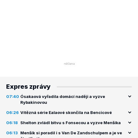
Expres zprávy
07:40
Ósakaová vyřadila domácí naději a vyzve
Rybakinovou
06:26
Vítězná série Ealaové skončila na Bencicové
06:18
Shelton zvládl bitvu s Fonsecou a vyzve Menšíka
06:13
Menšík si poradil i s Van De Zandschulpem a je ve