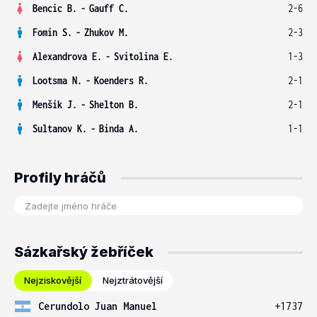
Bencic B.
-
Gauff C.
2-6
Fomin S.
-
Zhukov M.
2-3
Alexandrova E.
-
Svitolina E.
1-3
Lootsma N.
-
Koenders R.
2-1
Menšík J.
-
Shelton B.
2-1
Sultanov K.
-
Binda A.
1-1
Profily hráčů
Sázkařský žebříček
Nejziskovější
Nejztrátovější
Cerundolo Juan Manuel
+1737