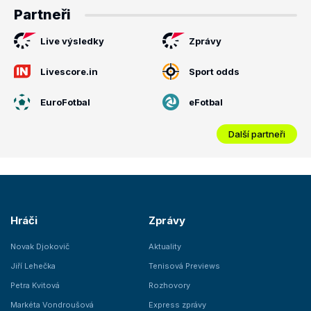
Partneři
Live výsledky
Zprávy
Livescore.in
Sport odds
EuroFotbal
eFotbal
Další partneři
Hráči
Zprávy
Novak Djokovič
Aktuality
Jiří Lehečka
Tenisová Previews
Petra Kvitová
Rozhovory
Markéta Vondroušová
Express zprávy