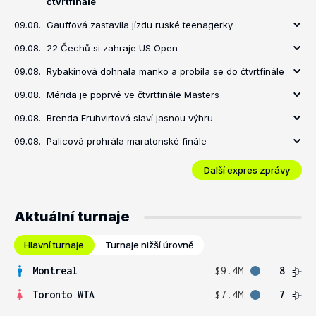
čtvrtfinále
09.08.
Gauffová zastavila jízdu ruské teenagerky
09.08.
22 Čechů si zahraje US Open
09.08.
Rybakinová dohnala manko a probila se do čtvrtfinále
09.08.
Mérida je poprvé ve čtvrtfinále Masters
09.08.
Brenda Fruhvirtová slaví jasnou výhru
09.08.
Palicová prohrála maratonské finále
Další expres zprávy
Aktuální turnaje
Hlavní turnaje
Turnaje nižší úrovně
Montreal
$9.4M
8
Toronto WTA
$7.4M
7