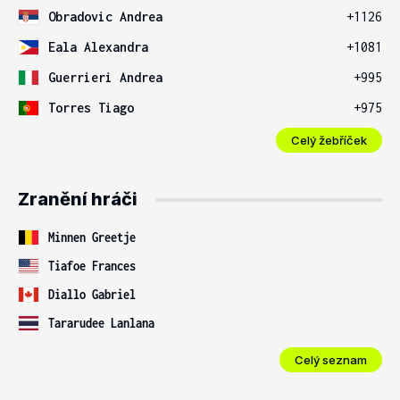
Obradovic Andrea
+1126
Eala Alexandra
+1081
Guerrieri Andrea
+995
Torres Tiago
+975
Celý žebříček
Zranění hráči
Minnen Greetje
Tiafoe Frances
Diallo Gabriel
Tararudee Lanlana
Celý seznam