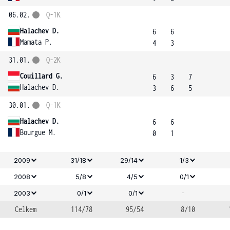
06.02.
Q-1K
Halachev D.
6
6
Mamata P.
4
3
31.01.
Q-2K
Couillard G.
6
3
7
Halachev D.
3
6
5
30.01.
Q-1K
Halachev D.
6
6
Bourgue M.
0
1
2009
31/18
29/14
1/3
2008
5/8
4/5
0/1
-
2003
0/1
0/1
Celkem
114/78
95/54
8/10