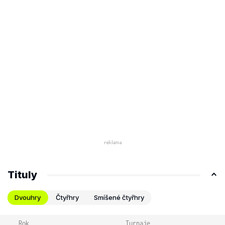
Tituly
Dvouhry
Čtyřhry
Smíšené čtyřhry
Rok
Turnaje