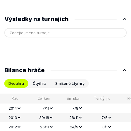
Výsledky na turnajích
Bilance hráče
Dvouhra
Čtyřhra
Smíšené čtyřhry
Rok
Celkem
Antuka
Tvrdý p.
H
-
2014
7/11
7/8
2013
39/18
28/11
7/5
2012
26/11
24/9
0/1