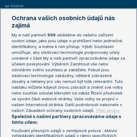
Iga Swiatek
Marie Bouzková
Ochrana vašich osobních údajů nás
Žebříčky
Kalendář turnajů
zajímá
My a naši partneři
999
ukládáme do vašeho zařízení
Žebříček ATP (muži)
Australian Open
osobní údaje, jako jsou údaje o prohlížení nebo jedinečné
Žebříček WTA (ženy)
French Open
identifikátory, a máme k nim přístup. Výběr Souhlasím
umožňuje, aby sledovací technologie podporovaly účely
Sázkařský žebříček
Wimbledon
uvedené v části My a naši partneři zpracováváme údaje za
US Open
účelem poskytování. Výběrem Zamítnout vše nebo
odvoláním svého souhlasu je zakážete. Pokud jsou
Turnaj mistrů
sledovací technologie zakázány, některé zobrazené
Turnaj mistryň
obsahy a reklamy pro vás nemusí být tolik relevantní. Tuto
Aktualní trendy
nabídku můžete kdykoli znovu zobrazit a změnit své volby
nebo souhlas odvolat kliknutím na odkaz Řízení předvoleb
ve spodní části webové stránky. Vaše volby se projeví v
Fotbalové přestupy
našem Internetová stránka. Další podrobnosti naleznete v
Livesport Daily
našich Zásadách ochrany osobních údajů.
Třetí strany
Společně s našimi partnery zpracováváme údaje s
LS Prague Open
tímto cílem:
Používání přesných údajů o zeměpisné poloze . Aktivní
vyhledávání identifikačních údajů v rámci specifických