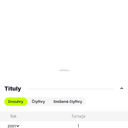
Tituly
Dvouhry
Čtyřhry
Smíšené čtyřhry
Rok
Turnaje
1
2001