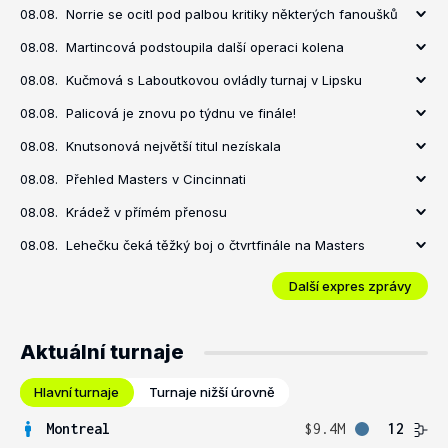
08.08.
Norrie se ocitl pod palbou kritiky některých fanoušků
08.08.
Martincová podstoupila další operaci kolena
08.08.
Kučmová s Laboutkovou ovládly turnaj v Lipsku
08.08.
Palicová je znovu po týdnu ve finále!
08.08.
Knutsonová největší titul nezískala
08.08.
Přehled Masters v Cincinnati
08.08.
Krádež v přímém přenosu
08.08.
Lehečku čeká těžký boj o čtvrtfinále na Masters
Další expres zprávy
Aktuální turnaje
Hlavní turnaje
Turnaje nižší úrovně
Montreal
$9.4M
12