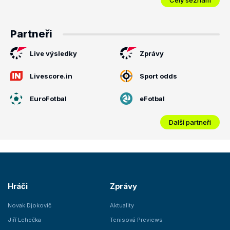
Partneři
Live výsledky
Zprávy
Livescore.in
Sport odds
EuroFotbal
eFotbal
Další partneři
Hráči
Zprávy
Novak Djokovič
Aktuality
Jiří Lehečka
Tenisová Previews