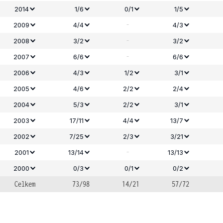
2014
1/6
0/1
1/5
-
2009
4/4
4/3
-
2008
3/2
3/2
-
2007
6/6
6/6
2006
4/3
1/2
3/1
2005
4/6
2/2
2/4
2004
5/3
2/2
3/1
2003
17/11
4/4
13/7
2002
7/25
2/3
3/21
-
2001
13/14
13/13
2000
0/3
0/1
0/2
Celkem
73/98
14/21
57/72