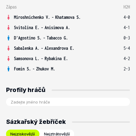
Zápas
H2H
Miroshnichenko V.
-
Khatamova S.
4-0
Svitolina E.
-
Anisimova A.
4-1
D'Agostino S.
-
Tabacco G.
0-3
Sabalenka A.
-
Alexandrova E.
5-4
Samsonova L.
-
Rybakina E.
4-2
Fomin S.
-
Zhukov M.
2-3
Profily hráčů
Sázkařský žebříček
Nejziskovější
Nejztrátovější