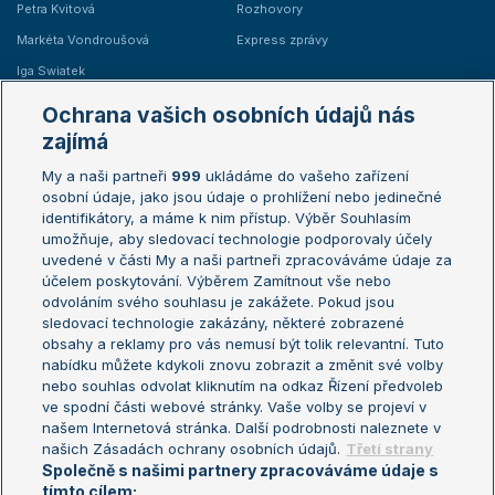
Petra Kvitová
Rozhovory
Markéta Vondroušová
Express zprávy
Iga Swiatek
Marie Bouzková
Ochrana vašich osobních údajů nás
Žebříčky
Kalendář turnajů
zajímá
My a naši partneři
999
ukládáme do vašeho zařízení
Žebříček ATP (muži)
Australian Open
osobní údaje, jako jsou údaje o prohlížení nebo jedinečné
Žebříček WTA (ženy)
French Open
identifikátory, a máme k nim přístup. Výběr Souhlasím
umožňuje, aby sledovací technologie podporovaly účely
Sázkařský žebříček
Wimbledon
uvedené v části My a naši partneři zpracováváme údaje za
US Open
účelem poskytování. Výběrem Zamítnout vše nebo
odvoláním svého souhlasu je zakážete. Pokud jsou
Turnaj mistrů
sledovací technologie zakázány, některé zobrazené
Turnaj mistryň
obsahy a reklamy pro vás nemusí být tolik relevantní. Tuto
Aktualní trendy
nabídku můžete kdykoli znovu zobrazit a změnit své volby
nebo souhlas odvolat kliknutím na odkaz Řízení předvoleb
ve spodní části webové stránky. Vaše volby se projeví v
Fotbalové přestupy
našem Internetová stránka. Další podrobnosti naleznete v
Livesport Daily
našich Zásadách ochrany osobních údajů.
Třetí strany
Společně s našimi partnery zpracováváme údaje s
LS Prague Open
tímto cílem: