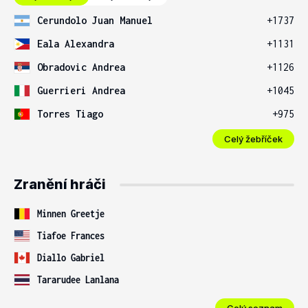
Cerundolo Juan Manuel
+1737
Eala Alexandra
+1131
Obradovic Andrea
+1126
Guerrieri Andrea
+1045
Torres Tiago
+975
Celý žebříček
Zranění hráči
Minnen Greetje
Tiafoe Frances
Diallo Gabriel
Tararudee Lanlana
Celý seznam