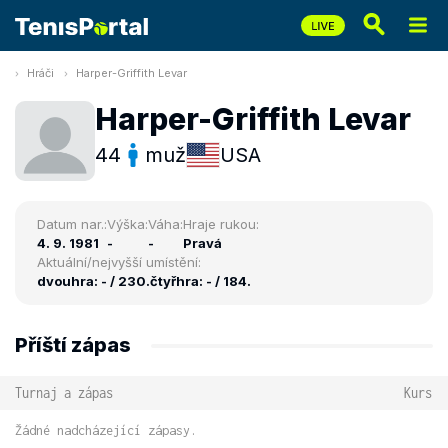
Hráči
Harper-Griffith Levar
Harper-Griffith Levar
44
muž
USA
Datum nar.:
Výška:
Váha:
Hraje rukou:
4. 9. 1981
-
-
Pravá
Aktuální/nejvyšší umístění:
dvouhra: - / 230.
čtyřhra: - / 184.
Příští zápas
Turnaj a zápas
Kurs
Žádné nadcházející zápasy.