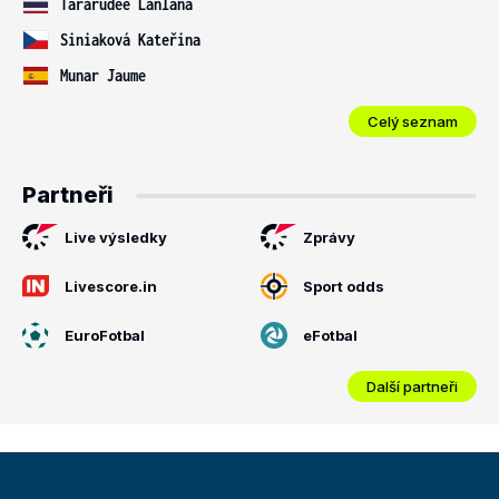
Tararudee Lanlana
Siniaková Kateřina
Munar Jaume
Celý seznam
Partneři
Live výsledky
Zprávy
Livescore.in
Sport odds
EuroFotbal
eFotbal
Další partneři