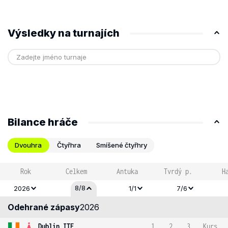
Výsledky na turnajích
Bilance hráče
Dvouhra
Čtyřhra
Smíšené čtyřhry
Rok
Celkem
Antuka
Tvrdý p.
H
8/8
2026
1/1
7/6
Odehrané zápasy
2026
Dublin ITF
1
2
3
Kurs