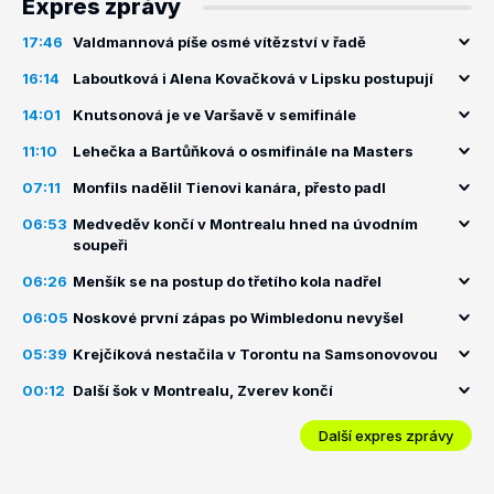
Expres zprávy
17:46
Valdmannová píše osmé vítězství v řadě
16:14
Laboutková i Alena Kovačková v Lipsku postupují
14:01
Knutsonová je ve Varšavě v semifinále
11:10
Lehečka a Bartůňková o osmifinále na Masters
07:11
Monfils nadělil Tienovi kanára, přesto padl
06:53
Medveděv končí v Montrealu hned na úvodním
soupeři
06:26
Menšík se na postup do třetího kola nadřel
06:05
Noskové první zápas po Wimbledonu nevyšel
05:39
Krejčíková nestačila v Torontu na Samsonovovou
00:12
Další šok v Montrealu, Zverev končí
Další expres zprávy