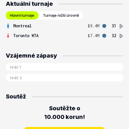
Aktuální turnaje
Hlavní turnaje
Turnaje nižší úrovně
Montreal
$9.4M
31
Toronto WTA
$7.4M
32
Vzájemné zápasy
Soutěž
Soutěžte o
10.000 korun!