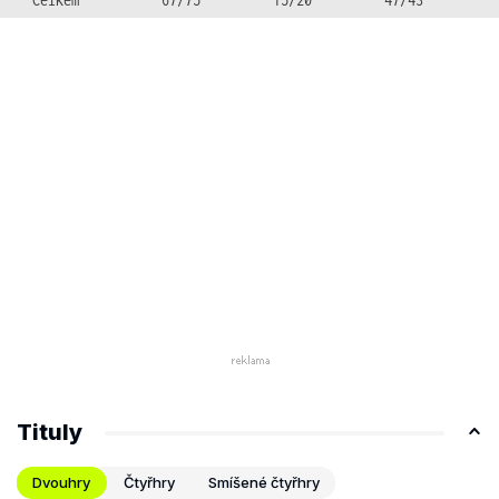
Tituly
Dvouhry
Čtyřhry
Smíšené čtyřhry