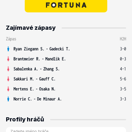
Zajímavé zápasy
Zápas
H2H
Ryan Ziegann S.
-
Gadecki T.
3-0
Brantmeier R.
-
Mandlik E.
0-3
Sabalenka A.
-
Zhang S.
4-1
Sakkari M.
-
Gauff C.
5-6
Mertens E.
-
Osaka N.
3-5
Norrie C.
-
De Minaur A.
3-3
Profily hráčů