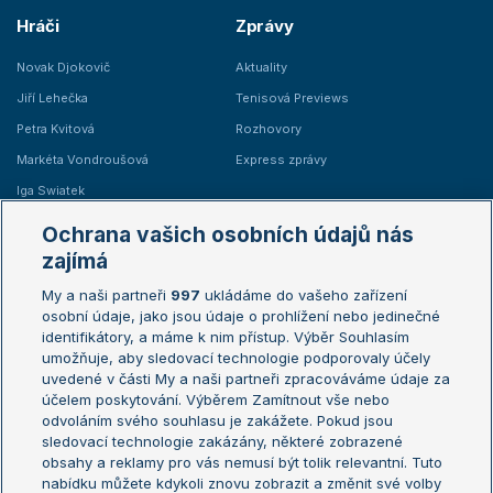
Hráči
Zprávy
Novak Djokovič
Aktuality
Jiří Lehečka
Tenisová Previews
Petra Kvitová
Rozhovory
Markéta Vondroušová
Express zprávy
Iga Swiatek
Marie Bouzková
Ochrana vašich osobních údajů nás
Žebříčky
Kalendář turnajů
zajímá
My a naši partneři
997
ukládáme do vašeho zařízení
Žebříček ATP (muži)
Australian Open
osobní údaje, jako jsou údaje o prohlížení nebo jedinečné
Žebříček WTA (ženy)
French Open
identifikátory, a máme k nim přístup. Výběr Souhlasím
umožňuje, aby sledovací technologie podporovaly účely
Sázkařský žebříček
Wimbledon
uvedené v části My a naši partneři zpracováváme údaje za
US Open
účelem poskytování. Výběrem Zamítnout vše nebo
odvoláním svého souhlasu je zakážete. Pokud jsou
Turnaj mistrů
sledovací technologie zakázány, některé zobrazené
Turnaj mistryň
obsahy a reklamy pro vás nemusí být tolik relevantní. Tuto
Aktualní trendy
nabídku můžete kdykoli znovu zobrazit a změnit své volby