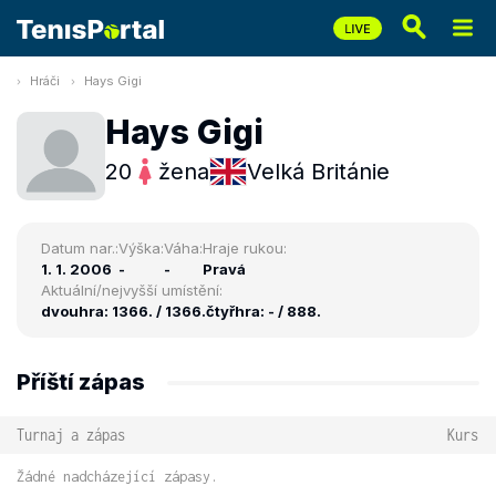
Hráči
Hays Gigi
Hays Gigi
20
žena
Velká Británie
Datum nar.:
Výška:
Váha:
Hraje rukou:
1. 1. 2006
-
-
Pravá
Aktuální/nejvyšší umístění:
dvouhra: 1366. / 1366.
čtyřhra: - / 888.
Příští zápas
Turnaj a zápas
Kurs
Žádné nadcházející zápasy.