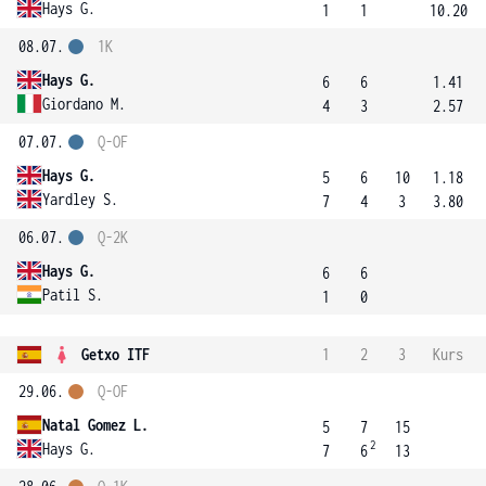
Hays G.
1
1
10.20
08.07.
1K
Hays G.
6
6
1.41
Giordano M.
4
3
2.57
07.07.
Q-OF
Hays G.
5
6
10
1.18
Yardley S.
7
4
3
3.80
06.07.
Q-2K
Hays G.
6
6
Patil S.
1
0
Getxo ITF
1
2
3
Kurs
29.06.
Q-OF
Natal Gomez L.
5
7
15
2
Hays G.
7
6
13