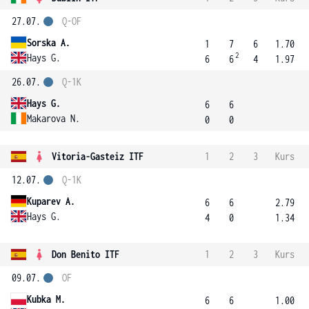
27.07.
Q-OF
Sorska A.
1
7
6
1.70
2
Hays G.
6
6
4
1.97
26.07.
Q-1K
Hays G.
6
6
Makarova N.
0
0
Vitoria-Gasteiz ITF
1
2
3
Kurs
12.07.
Q-1K
Kuparev A.
6
6
2.79
Hays G.
4
0
1.34
Don Benito ITF
1
2
3
Kurs
09.07.
OF
Kubka M.
6
6
1.00