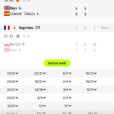
28.06.
Q-1K
Hays G.
6
6
Almenar Zabala A.
0
0
Hagetmau ITF
1
2
3
Kurs
01.03.
Q-1K
Burylo M.
5
6
14
Hays G.
7
2
12
Načíst další
2025
22/21
6/7
16/13
2024
16/21
2/4
14/13
2023
14/19
3/4
10/11
-
2022
6/5
2/3
-
2021
1/1
1/1
Celkem
67/75
15/20
47/43