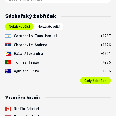
Sázkařský žebříček
Nejziskovější
Nejztrátovější
Cerundolo Juan Manuel
+1737
Obradovic Andrea
+1126
Eala Alexandra
+1091
Torres Tiago
+975
Aguiard Enzo
+936
Celý žebříček
Zranění hráči
Diallo Gabriel