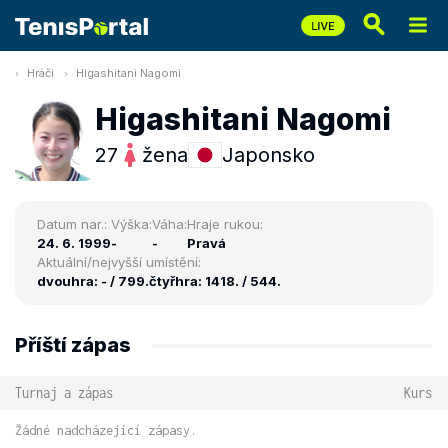
Hráči
Higashitani Nagomi
Higashitani Nagomi
27
žena
Japonsko
Datum nar.:
Výška:
Váha:
Hraje rukou:
24. 6. 1999
-
-
Pravá
Aktuální/nejvyšší umístění:
dvouhra: - / 799.
čtyřhra: 1418. / 544.
Příští zápas
Turnaj a zápas
Kurs
Žádné nadcházející zápasy.