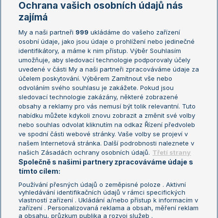
Ochrana vašich osobních údajů nás
Žebříčky
Kalendář turnajů
zajímá
My a naši partneři
999
ukládáme do vašeho zařízení
Žebříček ATP (muži)
Australian Open
osobní údaje, jako jsou údaje o prohlížení nebo jedinečné
Žebříček WTA (ženy)
French Open
identifikátory, a máme k nim přístup. Výběr Souhlasím
umožňuje, aby sledovací technologie podporovaly účely
Sázkařský žebříček
Wimbledon
uvedené v části My a naši partneři zpracováváme údaje za
US Open
účelem poskytování. Výběrem Zamítnout vše nebo
odvoláním svého souhlasu je zakážete. Pokud jsou
Turnaj mistrů
sledovací technologie zakázány, některé zobrazené
Turnaj mistryň
obsahy a reklamy pro vás nemusí být tolik relevantní. Tuto
Aktualní trendy
nabídku můžete kdykoli znovu zobrazit a změnit své volby
nebo souhlas odvolat kliknutím na odkaz Řízení předvoleb
ve spodní části webové stránky. Vaše volby se projeví v
Fotbalové přestupy
našem Internetová stránka. Další podrobnosti naleznete v
Livesport Daily
našich Zásadách ochrany osobních údajů.
Třetí strany
Společně s našimi partnery zpracováváme údaje s
LS Prague Open
tímto cílem:
Používání přesných údajů o zeměpisné poloze . Aktivní
vyhledávání identifikačních údajů v rámci specifických
vlastností zařízení . Ukládání a/nebo přístup k informacím v
Podmínky užití
Nastavení soukromí
zařízení . Personalizovaná reklama a obsah, měření reklam
GDPR a žurnalistika
Reklama
a obsahu, průzkum publika a rozvoj služeb .