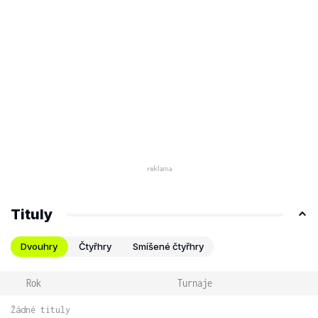
Tituly
Dvouhry
Čtyřhry
Smíšené čtyřhry
Rok
Turnaje
Žádné tituly