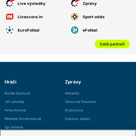
Live výsledky
Zprávy
Livescore.in
Sport odds
EuroFotbal
eFotbal
Další partneři
Hráči
Zprávy
Novak Djokovič
Aktuality
Jiří Lehečka
Tenisová Previews
Petra Kvitová
Rozhovory
Markéta Vondroušová
Express zprávy
Iga Swiatek
Marie Bouzková