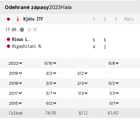
Odehrané zápasy
2023
Hala
Kjóto ITF
1
2
3
Kurs
17.09.
Q-1K
Rioux L.
6
6
Higashitani N.
4
2
-
2022
5/10
5/8
-
2019
2/2
2/2
2018
2/5
2/3
0/2
2017
2/7
1/3
1/3
-
2015
0/2
0/1
Celkem
74/95
8/12
61/67