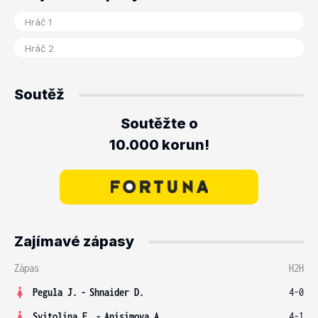
Soutěž
Soutěžte o
10.000 korun!
Zajímavé zápasy
Zápas
H2H
Pegula J.
-
Shnaider D.
4-0
Svitolina E.
-
Anisimova A.
4-1