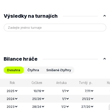
Výsledky na turnajích
Bilance hráče
Dvouhra
Čtyřhra
Smíšené čtyřhry
Rok
Celkem
Antuka
Tvrdý p.
H
2025
10/19
1/1
7/11
2024
25/26
1/1
21/22
2023
28/24
1/2
27/20