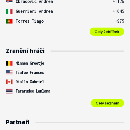
Obradovic Andrea
+1126
Guerrieri Andrea
+1045
Torres Tiago
+975
Celý žebříček
Zranění hráči
Minnen Greetje
Tiafoe Frances
Diallo Gabriel
Tararudee Lanlana
Celý seznam
Partneři