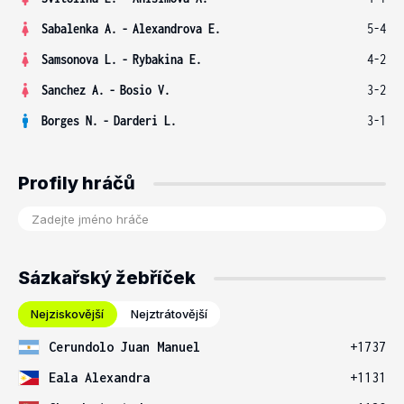
Sabalenka A.
-
Alexandrova E.
5-4
Samsonova L.
-
Rybakina E.
4-2
Sanchez A.
-
Bosio V.
3-2
Borges N.
-
Darderi L.
3-1
Profily hráčů
Sázkařský žebříček
Nejziskovější
Nejztrátovější
Cerundolo Juan Manuel
+1737
Eala Alexandra
+1131