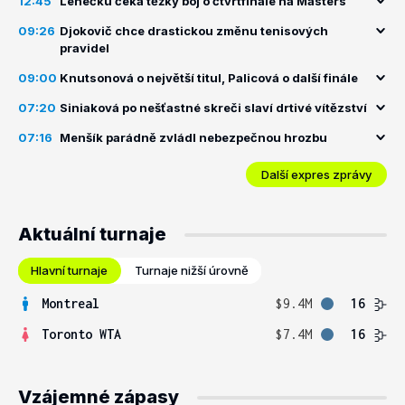
12:45
Lehečku čeká těžký boj o čtvrtfinále na Masters
09:26
Djokovič chce drastickou změnu tenisových
pravidel
09:00
Knutsonová o největší titul, Palicová o další finále
07:20
Siniaková po nešťastné skreči slaví drtivé vítězství
07:16
Menšík parádně zvládl nebezpečnou hrozbu
Další expres zprávy
Aktuální turnaje
Hlavní turnaje
Turnaje nižší úrovně
Montreal
$9.4M
16
Toronto WTA
$7.4M
16
Vzájemné zápasy