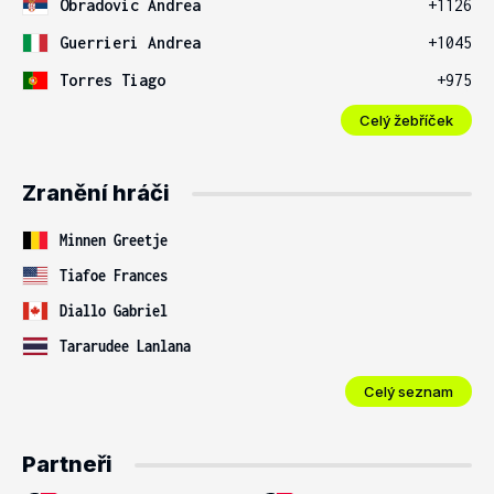
Obradovic Andrea
+1126
Guerrieri Andrea
+1045
Torres Tiago
+975
Celý žebříček
Zranění hráči
Minnen Greetje
Tiafoe Frances
Diallo Gabriel
Tararudee Lanlana
Celý seznam
Partneři