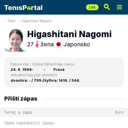
Hráči
Higashitani Nagomi
Higashitani Nagomi
27
žena
Japonsko
Datum nar.:
Výška:
Váha:
Hraje rukou:
24. 6. 1999
-
-
Pravá
Aktuální/nejvyšší umístění:
dvouhra: - / 799.
čtyřhra: 1418. / 544.
Příští zápas
Turnaj a zápas
Kurs
Žádné nadcházející zápasy.