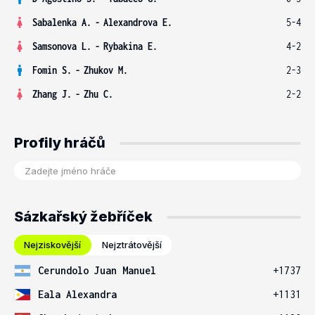
Sabalenka A.
-
Alexandrova E.
5-4
Samsonova L.
-
Rybakina E.
4-2
Fomin S.
-
Zhukov M.
2-3
Zhang J.
-
Zhu C.
2-2
Profily hráčů
Sázkařský žebříček
Nejziskovější
Nejztrátovější
Cerundolo Juan Manuel
+1737
Eala Alexandra
+1131