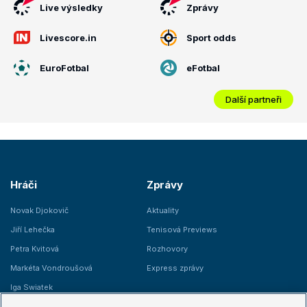
Live výsledky
Zprávy
Livescore.in
Sport odds
EuroFotbal
eFotbal
Další partneři
Hráči
Zprávy
Novak Djokovič
Aktuality
Jiří Lehečka
Tenisová Previews
Petra Kvitová
Rozhovory
Markéta Vondroušová
Express zprávy
Iga Swiatek
Marie Bouzková