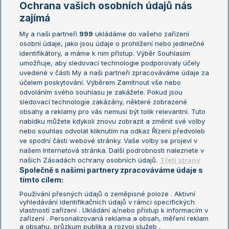
Ochrana vašich osobních údajů nás
Žebříčky
Kalendář turnajů
zajímá
My a naši partneři
999
ukládáme do vašeho zařízení
Žebříček ATP (muži)
Australian Open
osobní údaje, jako jsou údaje o prohlížení nebo jedinečné
Žebříček WTA (ženy)
French Open
identifikátory, a máme k nim přístup. Výběr Souhlasím
umožňuje, aby sledovací technologie podporovaly účely
Sázkařský žebříček
Wimbledon
uvedené v části My a naši partneři zpracováváme údaje za
US Open
účelem poskytování. Výběrem Zamítnout vše nebo
odvoláním svého souhlasu je zakážete. Pokud jsou
Turnaj mistrů
sledovací technologie zakázány, některé zobrazené
Turnaj mistryň
obsahy a reklamy pro vás nemusí být tolik relevantní. Tuto
Aktualní trendy
nabídku můžete kdykoli znovu zobrazit a změnit své volby
nebo souhlas odvolat kliknutím na odkaz Řízení předvoleb
ve spodní části webové stránky. Vaše volby se projeví v
Fotbalové přestupy
našem Internetová stránka. Další podrobnosti naleznete v
Livesport Daily
našich Zásadách ochrany osobních údajů.
Třetí strany
Společně s našimi partnery zpracováváme údaje s
LS Prague Open
tímto cílem:
Používání přesných údajů o zeměpisné poloze . Aktivní
vyhledávání identifikačních údajů v rámci specifických
vlastností zařízení . Ukládání a/nebo přístup k informacím v
Podmínky užití
Nastavení soukromí
zařízení . Personalizovaná reklama a obsah, měření reklam
GDPR a žurnalistika
Reklama
a obsahu, průzkum publika a rozvoj služeb .