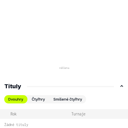
Tituly
Dvouhry
Čtyřhry
Smíšené čtyřhry
Rok
Turnaje
Žádné tituly