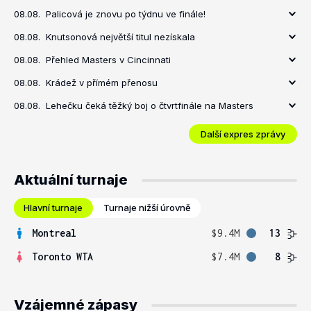
08.08.
Palicová je znovu po týdnu ve finále!
08.08.
Knutsonová největší titul nezískala
08.08.
Přehled Masters v Cincinnati
08.08.
Krádež v přímém přenosu
08.08.
Lehečku čeká těžký boj o čtvrtfinále na Masters
Další expres zprávy
Aktuální turnaje
Hlavní turnaje
Turnaje nižší úrovně
Montreal
$9.4M
13
Toronto WTA
$7.4M
8
Vzájemné zápasy