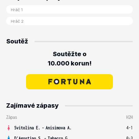
Soutěž
Soutěžte o
10.000 korun!
Zajímavé zápasy
Zápas
H2H
Svitolina E.
-
Anisimova A.
4-1
D'Agostino S.
-
Tabacco G.
0-3