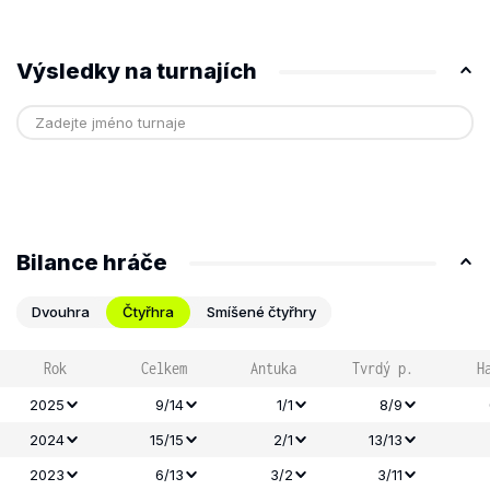
Výsledky na turnajích
Bilance hráče
Dvouhra
Čtyřhra
Smíšené čtyřhry
Rok
Celkem
Antuka
Tvrdý p.
H
2025
9/14
1/1
8/9
2024
15/15
2/1
13/13
2023
6/13
3/2
3/11