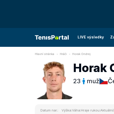
LIVE výsledky
Z
Hlavní stránka
Hráči
Horak Ondrej
Horak 
23
muž
Č
Datum nar.:
Výška:
Váha:
Hraje rukou:
Aktuální