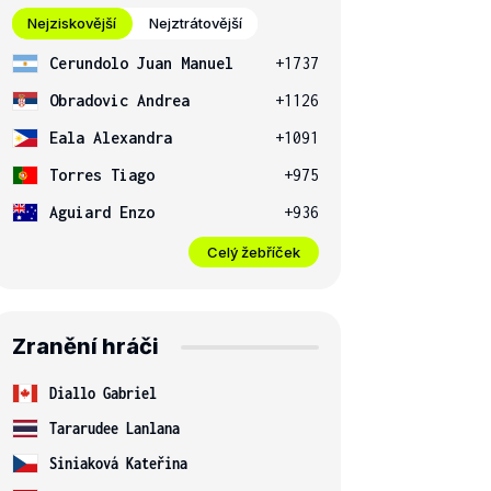
Nejziskovější
Nejztrátovější
Cerundolo Juan Manuel
+1737
Obradovic Andrea
+1126
Eala Alexandra
+1091
Torres Tiago
+975
Aguiard Enzo
+936
Celý žebříček
Zranění hráči
Diallo Gabriel
Tararudee Lanlana
Siniaková Kateřina