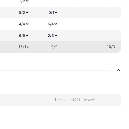
-
-
-
1/2
-
-
5/2
0/1
-
-
4/4
6/4
-
-
6/6
2/3
16/14
9/9
-
10/3
Turnaje nižší úrovně