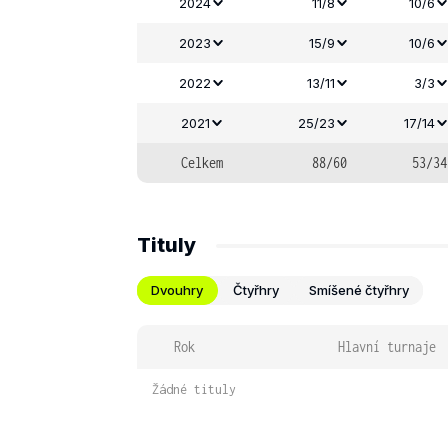
2024
11/8
10/6
2023
15/9
10/6
2022
13/11
3/3
2021
25/23
17/14
Celkem
88/60
53/34
Tituly
Dvouhry
Čtyřhry
Smíšené čtyřhry
Rok
Hlavní turnaje
Žádné tituly