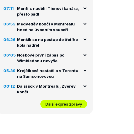
07:11
Monfils nadělil Tienovi kanára,
přesto padl
06:53
Medveděv končí v Montrealu
hned na úvodním soupeři
06:26
Menšík se na postup do třetího
kola nadřel
06:05
Noskové první zápas po
Wimbledonu nevyšel
05:39
Krejčíková nestačila v Torontu
na Samsonovovou
00:12
Další šok v Montrealu, Zverev
končí
Další expres zprávy