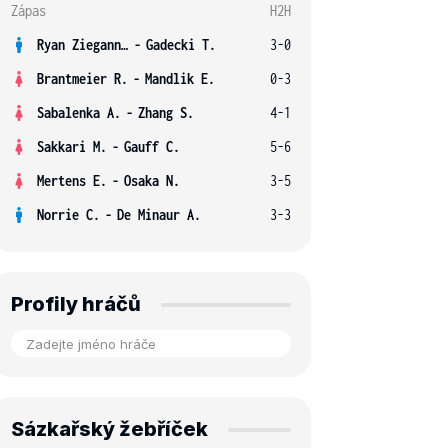
Zápas
H2H
Ryan Ziegann S.
-
Gadecki T.
3-0
Brantmeier R.
-
Mandlik E.
0-3
Sabalenka A.
-
Zhang S.
4-1
Sakkari M.
-
Gauff C.
5-6
Mertens E.
-
Osaka N.
3-5
Norrie C.
-
De Minaur A.
3-3
Profily hráčů
Sázkařský žebříček