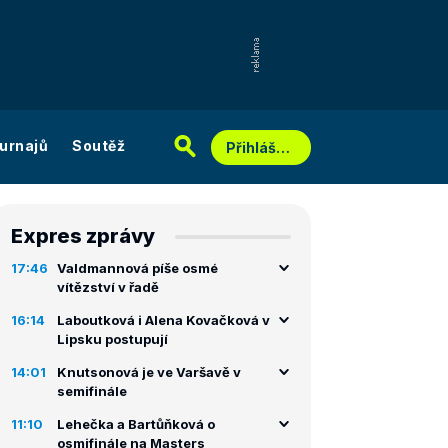
urnajů
Soutěž
Přihlášení
Expres zprávy
17:46
Valdmannová píše osmé
vítězství v řadě
16:14
Laboutková i Alena Kovačková v
Lipsku postupují
14:01
Knutsonová je ve Varšavě v
semifinále
11:10
Lehečka a Bartůňková o
osmifinále na Masters