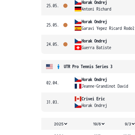
Horak Ondrej
25.05.
Antoni Richard
Horak Ondrej
25.05.
Garavi Yepez Ricard Rodol
Horak Ondrej
24.05.
Guerra Batiste
UTR Pro Tennis Series 3
Horak Ondrej
02.04.
Jeanne-Grandinot David
Crivei Eric
31.03.
Horak Ondrej
2025
19/6
9/3