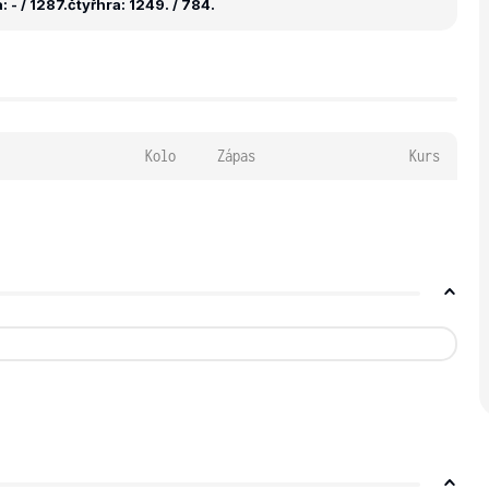
 - / 1287.
čtyřhra: 1249. / 784.
Kolo
Zápas
Kurs