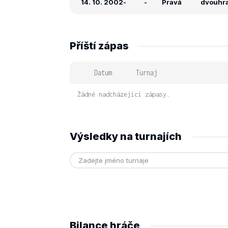
14. 10. 2002
-
-
Pravá
dvouhra:
Příští zápas
Datum
Turnaj
Žádné nadcházející zápasy.
Výsledky na turnajích
Bilance hráče