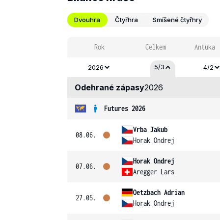
Dvouhra
Čtyřhra
Smíšené čtyřhry
Rok
Celkem
Antuka
5/3
2026
4/2
Odehrané zápasy
2026
Futures 2026
Vrba Jakub
08.06.
Horak Ondrej
Horak Ondrej
07.06.
Aregger Lars
Oetzbach Adrian
27.05.
Horak Ondrej