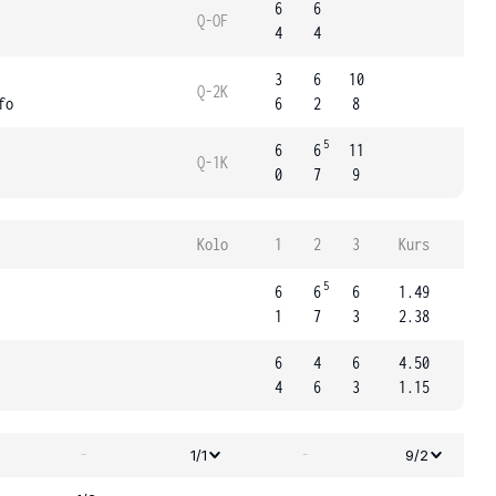
6
6
Q-OF
4
4
3
6
10
Q-2K
fo
6
2
8
5
6
6
11
Q-1K
0
7
9
Kolo
1
2
3
Kurs
5
6
6
6
1.49
1
7
3
2.38
6
4
6
4.50
4
6
3
1.15
-
-
1/1
9/2