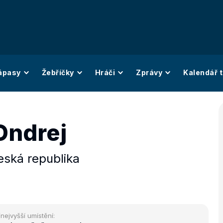
ápasy
Žebříčky
Hráči
Zprávy
Kalendář t
Ondrej
eská republika
/nejvyšší umístění: