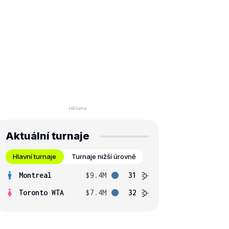
Aktuální turnaje
Hlavní turnaje
Turnaje nižší úrovně
Montreal
$9.4M
31
Toronto WTA
$7.4M
32