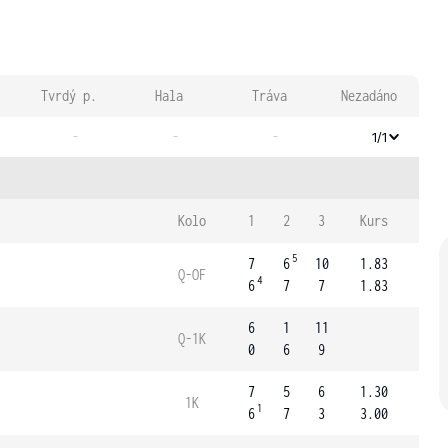
Tvrdý p.
Hala
Tráva
Nezadáno
-
-
-
1/1
Kolo
1
2
3
Kurs
5
7
6
10
1.83
Q-OF
4
6
7
7
1.83
6
1
11
Q-1K
0
6
9
7
5
6
1.30
1K
1
6
7
3
3.00