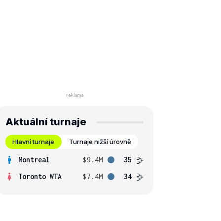
Aktuální turnaje
Hlavní turnaje
Turnaje nižší úrovně
Montreal
$9.4M
35
Toronto WTA
$7.4M
34