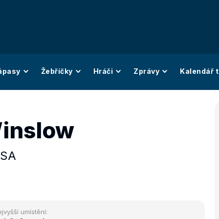
ápasy
Žebříčky
Hráči
Zprávy
Kalendář t
inslow
SA
jvyšší umístění: