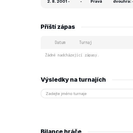
2. 8. 2001
-
-
Pravá
dvouhra: -
Příští zápas
Datum
Turnaj
Žádné nadcházející zápasy.
Výsledky na turnajích
Bilance hráče