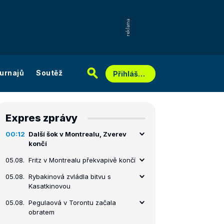
urnajů
Soutěž
Přihlášení
Expres zprávy
00:12
Další šok v Montrealu, Zverev
končí
05.08.
Fritz v Montrealu překvapivě končí
05.08.
Rybakinová zvládla bitvu s
Kasatkinovou
05.08.
Pegulaová v Torontu začala
obratem