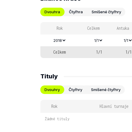
Dvouhra
Čtyřhra
Smíšené čtyřhry
Rok
Celkem
Antuka
2018
1/1
1/1
Celkem
1/1
1/1
Tituly
Dvouhry
Čtyřhry
Smíšené čtyřhry
Rok
Hlavní turnaje
Žádné tituly