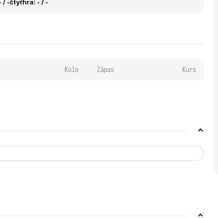
 / -
čtyřhra: - / -
Kolo
Zápas
Kurs