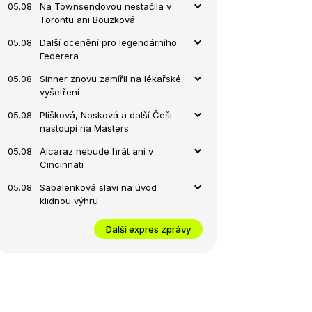
05.08.
Na Townsendovou nestačila v
Torontu ani Bouzková
05.08.
Další ocenění pro legendárního
Federera
05.08.
Sinner znovu zamířil na lékařské
vyšetření
05.08.
Plíšková, Nosková a další Češi
nastoupí na Masters
05.08.
Alcaraz nebude hrát ani v
Cincinnati
05.08.
Sabalenková slaví na úvod
klidnou výhru
Další expres zprávy