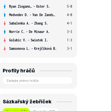
Ryan Ziegann S.
-
Oster S.
5-0
Medvedev D.
-
Van De Zandschulp B.
4-0
Sabalenka A.
-
Zhang S.
4-1
Norrie C.
-
De Minaur A.
3-3
Golubic V.
-
Swiatek I.
1-3
Samsonova L.
-
Krejčíková B.
3-1
Profily hráčů
Sázkařský žebříček