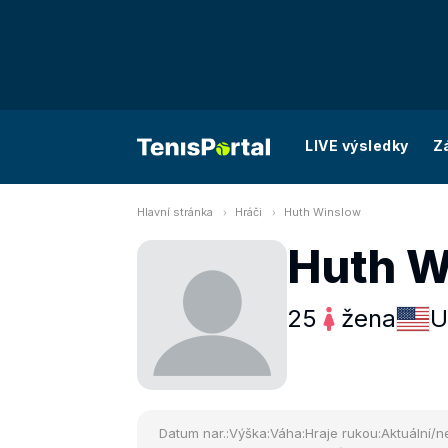
LIVE výsledky
Z
Hlavní stránka
Hráči
Huth Winslow
Huth W
25
žena
U
Datum nar.:
Výška:
Váha:
Hraje rukou:
Aktuální/ne