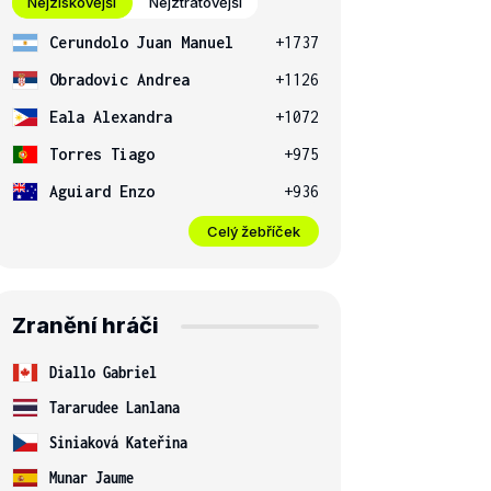
Nejziskovější
Nejztrátovější
Cerundolo Juan Manuel
+1737
Obradovic Andrea
+1126
Eala Alexandra
+1072
Torres Tiago
+975
Aguiard Enzo
+936
Celý žebříček
Zranění hráči
Diallo Gabriel
Tararudee Lanlana
Siniaková Kateřina
Munar Jaume