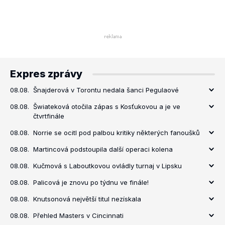
Expres zprávy
08.08.
Šnajderová v Torontu nedala šanci Pegulaové
08.08.
Šwiateková otočila zápas s Kosťukovou a je ve
čtvrtfinále
08.08.
Norrie se ocitl pod palbou kritiky některých fanoušků
08.08.
Martincová podstoupila další operaci kolena
08.08.
Kučmová s Laboutkovou ovládly turnaj v Lipsku
08.08.
Palicová je znovu po týdnu ve finále!
08.08.
Knutsonová největší titul nezískala
08.08.
Přehled Masters v Cincinnati