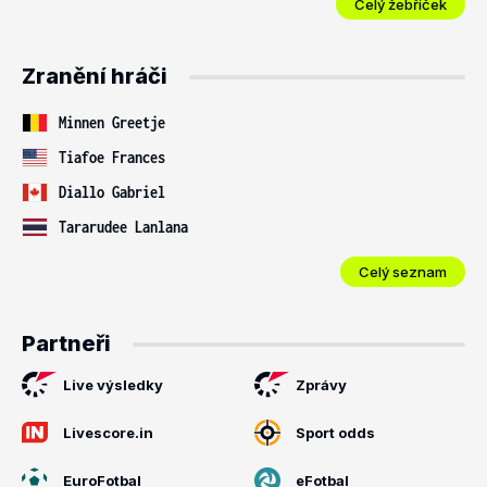
Celý žebříček
Zranění hráči
Minnen Greetje
Tiafoe Frances
Diallo Gabriel
Tararudee Lanlana
Celý seznam
Partneři
Live výsledky
Zprávy
Livescore.in
Sport odds
EuroFotbal
eFotbal