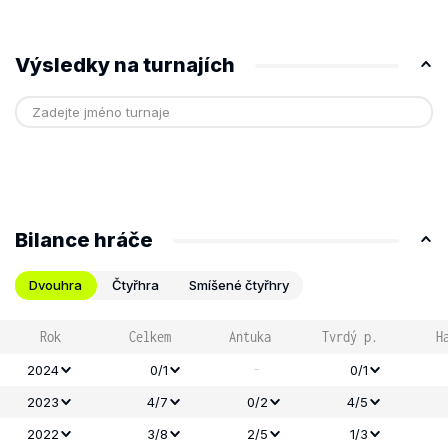
Výsledky na turnajích
Bilance hráče
Dvouhra
Čtyřhra
Smíšené čtyřhry
Rok
Celkem
Antuka
Tvrdý p.
H
-
2024
0/1
0/1
2023
4/7
0/2
4/5
2022
3/8
2/5
1/3