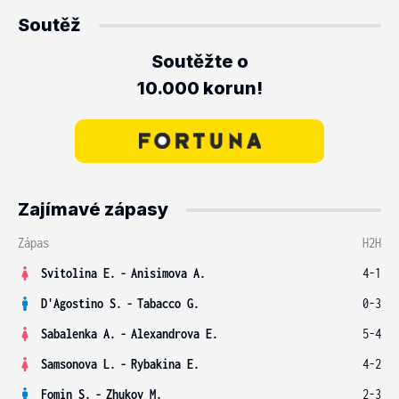
Soutěž
Soutěžte o
10.000 korun!
Zajímavé zápasy
Zápas
H2H
Svitolina E.
-
Anisimova A.
4-1
D'Agostino S.
-
Tabacco G.
0-3
Sabalenka A.
-
Alexandrova E.
5-4
Samsonova L.
-
Rybakina E.
4-2
Fomin S.
-
Zhukov M.
2-3