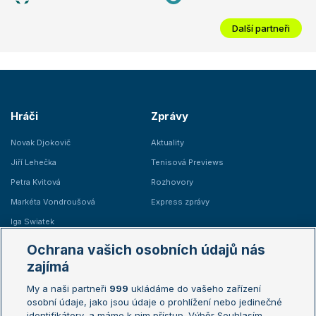
Další partneři
Hráči
Zprávy
Novak Djokovič
Aktuality
Jiří Lehečka
Tenisová Previews
Petra Kvitová
Rozhovory
Markéta Vondroušová
Express zprávy
Iga Swiatek
Marie Bouzková
Ochrana vašich osobních údajů nás
Žebříčky
Kalendář turnajů
zajímá
My a naši partneři
999
ukládáme do vašeho zařízení
Žebříček ATP (muži)
Australian Open
osobní údaje, jako jsou údaje o prohlížení nebo jedinečné
Žebříček WTA (ženy)
French Open
identifikátory, a máme k nim přístup. Výběr Souhlasím