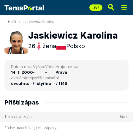
Hráči
Jaskiewicz Karolina
Jaskiewicz Karolina
26
žena
Polsko
Datum nar.:
Výška:
Váha:
Hraje rukou:
14. 1. 2000
-
-
Pravá
Aktuální/nejvyšší umístění:
dvouhra: - / -
čtyřhra: - / 1148.
Příští zápas
Turnaj a zápas
Kurs
Žádné nadcházející zápasy.