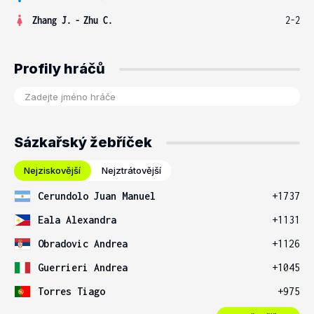
Zhang J.
-
Zhu C.
2-2
Profily hráčů
Sázkařský žebříček
Nejziskovější
Nejztrátovější
Cerundolo Juan Manuel
+1737
Eala Alexandra
+1131
Obradovic Andrea
+1126
Guerrieri Andrea
+1045
Torres Tiago
+975