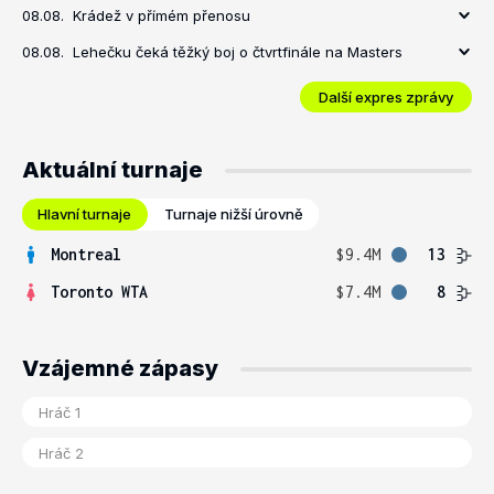
08.08.
Krádež v přímém přenosu
08.08.
Lehečku čeká těžký boj o čtvrtfinále na Masters
Další expres zprávy
Aktuální turnaje
Hlavní turnaje
Turnaje nižší úrovně
Montreal
$9.4M
13
Toronto WTA
$7.4M
8
Vzájemné zápasy