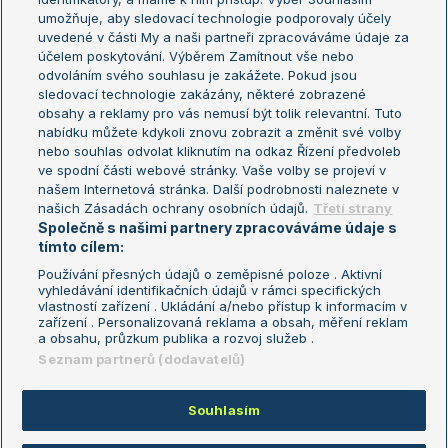
umožňuje, aby sledovací technologie podporovaly účely
Sázkařský žebříček
Wimbledon
uvedené v části My a naši partneři zpracováváme údaje za
US Open
účelem poskytování. Výběrem Zamítnout vše nebo
odvoláním svého souhlasu je zakážete. Pokud jsou
Turnaj mistrů
sledovací technologie zakázány, některé zobrazené
Turnaj mistryň
obsahy a reklamy pro vás nemusí být tolik relevantní. Tuto
Aktualní trendy
nabídku můžete kdykoli znovu zobrazit a změnit své volby
nebo souhlas odvolat kliknutím na odkaz Řízení předvoleb
ve spodní části webové stránky. Vaše volby se projeví v
Fotbalové přestupy
našem Internetová stránka. Další podrobnosti naleznete v
Livesport Daily
našich Zásadách ochrany osobních údajů.
Třetí strany
Společně s našimi partnery zpracováváme údaje s
LS Prague Open
tímto cílem:
Používání přesných údajů o zeměpisné poloze . Aktivní
vyhledávání identifikačních údajů v rámci specifických
vlastností zařízení . Ukládání a/nebo přístup k informacím v
Podmínky užití
Nastavení soukromí
zařízení . Personalizovaná reklama a obsah, měření reklam
GDPR a žurnalistika
Reklama
a obsahu, průzkum publika a rozvoj služeb .
Informace o zpracování osobních
Kontakt
Seznam partnerů (dodavatelů)
údajů
Tiráž
Souhlasím
Copyright © 2008-2026 TenisPortal.cz. Využíváme zpravodajství ČTK.