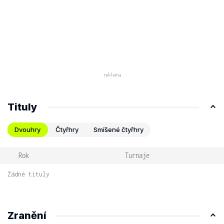
Tituly
Dvouhry
Čtyřhry
Smíšené čtyřhry
Rok
Turnaje
Žádné tituly
Zranění