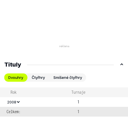
Tituly
Dvouhry
Čtyřhry
Smíšené čtyřhry
Rok
Turnaje
1
2008
Celkem:
1