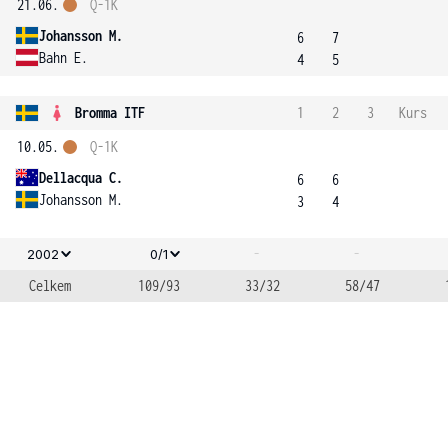
21.06.
Q-1K
Johansson M.
6
7
Bahn E.
4
5
Bromma ITF
1
2
3
Kurs
10.05.
Q-1K
Dellacqua C.
6
6
Johansson M.
3
4
-
-
2002
0/1
Celkem
109/93
33/32
58/47