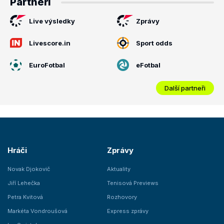
Partneři
Live výsledky
Zprávy
Livescore.in
Sport odds
EuroFotbal
eFotbal
Další partneři
Hráči
Zprávy
Novak Djokovič
Aktuality
Jiří Lehečka
Tenisová Previews
Petra Kvitová
Rozhovory
Markéta Vondroušová
Express zprávy