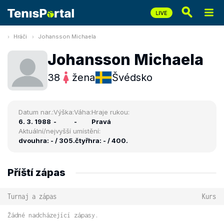
Hráči
Johansson Michaela
Johansson Michaela
38
žena
Švédsko
Datum nar.:
Výška:
Váha:
Hraje rukou:
6. 3. 1988
-
-
Pravá
Aktuální/nejvyšší umístění:
dvouhra: - / 305.
čtyřhra: - / 400.
Příští zápas
Turnaj a zápas
Kurs
Žádné nadcházející zápasy.