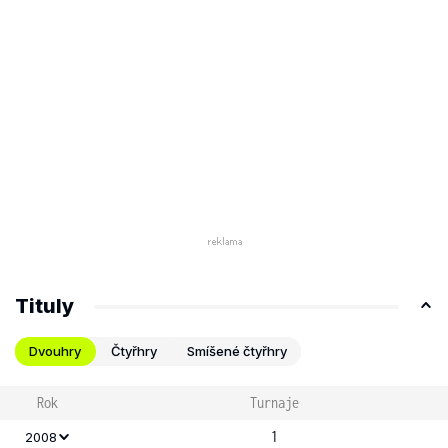
Tituly
Dvouhry
Čtyřhry
Smíšené čtyřhry
Rok
Turnaje
1
2008