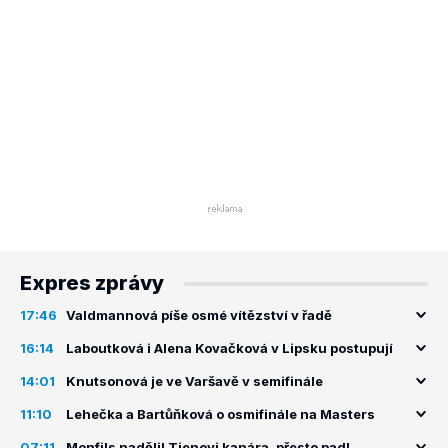
Expres zprávy
17:46
Valdmannová píše osmé vítězství v řadě
16:14
Laboutková i Alena Kovačková v Lipsku postupují
14:01
Knutsonová je ve Varšavě v semifinále
11:10
Lehečka a Bartůňková o osmifinále na Masters
07:11
Monfils nadělil Tienovi kanára, přesto padl