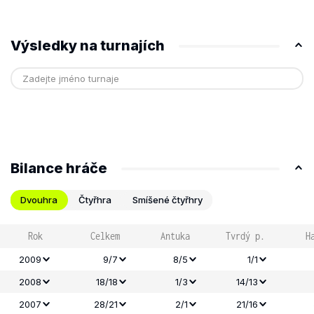
Výsledky na turnajích
Bilance hráče
Dvouhra
Čtyřhra
Smíšené čtyřhry
Rok
Celkem
Antuka
Tvrdý p.
H
2009
9/7
8/5
1/1
2008
18/18
1/3
14/13
2007
28/21
2/1
21/16