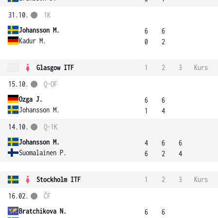
31.10.
1K
Johansson M.
6
6
Kadur M.
0
2
Glasgow ITF
1
2
3
Kurs
15.10.
Q-OF
Ozga J.
6
6
Johansson M.
1
4
14.10.
Q-1K
Johansson M.
4
6
6
Suomalainen P.
6
2
4
Stockholm ITF
1
2
3
Kurs
16.02.
ČF
Bratchikova N.
6
6