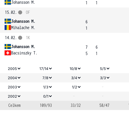
Johansson M.
1
1
15.02.
OF
Johansson M.
6
Mihalache M.
1
14.02.
1K
Johansson M.
7
6
Bacsinszky T.
5
1
2005
17/14
10/8
5/5
2004
7/8
3/4
3/3
-
2003
1/3
1/2
-
-
2002
0/1
Celkem
109/93
33/32
58/47