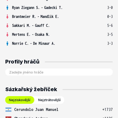
Ryan Ziegann S.
-
Gadecki T.
3-0
Brantmeier R.
-
Mandlik E.
0-3
Sakkari M.
-
Gauff C.
5-6
Mertens E.
-
Osaka N.
3-5
Norrie C.
-
De Minaur A.
3-3
Profily hráčů
Sázkařský žebříček
Nejziskovější
Nejztrátovější
Cerundolo Juan Manuel
+1737