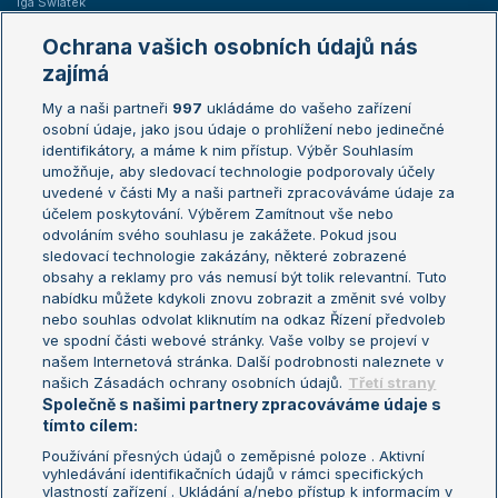
Iga Swiatek
Marie Bouzková
Ochrana vašich osobních údajů nás
Žebříčky
Kalendář turnajů
zajímá
My a naši partneři
997
ukládáme do vašeho zařízení
Žebříček ATP (muži)
Australian Open
osobní údaje, jako jsou údaje o prohlížení nebo jedinečné
Žebříček WTA (ženy)
French Open
identifikátory, a máme k nim přístup. Výběr Souhlasím
umožňuje, aby sledovací technologie podporovaly účely
Sázkařský žebříček
Wimbledon
uvedené v části My a naši partneři zpracováváme údaje za
US Open
účelem poskytování. Výběrem Zamítnout vše nebo
odvoláním svého souhlasu je zakážete. Pokud jsou
Turnaj mistrů
sledovací technologie zakázány, některé zobrazené
Turnaj mistryň
obsahy a reklamy pro vás nemusí být tolik relevantní. Tuto
Aktualní trendy
nabídku můžete kdykoli znovu zobrazit a změnit své volby
nebo souhlas odvolat kliknutím na odkaz Řízení předvoleb
ve spodní části webové stránky. Vaše volby se projeví v
Fotbalové přestupy
našem Internetová stránka. Další podrobnosti naleznete v
Livesport Daily
našich Zásadách ochrany osobních údajů.
Třetí strany
Společně s našimi partnery zpracováváme údaje s
LS Prague Open
tímto cílem:
Používání přesných údajů o zeměpisné poloze . Aktivní
vyhledávání identifikačních údajů v rámci specifických
vlastností zařízení . Ukládání a/nebo přístup k informacím v