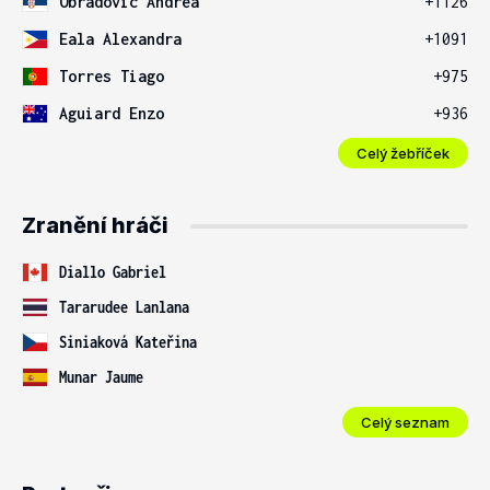
Obradovic Andrea
+1126
Eala Alexandra
+1091
Torres Tiago
+975
Aguiard Enzo
+936
Celý žebříček
Zranění hráči
Diallo Gabriel
Tararudee Lanlana
Siniaková Kateřina
Munar Jaume
Celý seznam