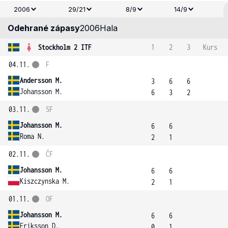
2006
29/21
8/9
14/9
Odehrané zápasy
2006
Hala
Stockholm 2 ITF
1
2
3
Kurs
04.11.
F
Andersson M.
3
6
6
Johansson M.
6
3
2
03.11.
SF
Johansson M.
6
6
Roma N.
2
1
02.11.
ČF
Johansson M.
6
6
Kiszczynska M.
2
1
01.11.
OF
Johansson M.
6
6
Eriksson D.
0
1