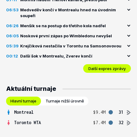
06:53
Medveděv končí v Montrealu hned na úvodním
soupeři
06:26
Menšík se na postup do třetího kola nadřel
06:05
Noskové první zápas po Wimbledonu nevyšel
05:39
Krejčíková nestačila v Torontu na Samsonovovou
00:12
Další šok v Montrealu, Zverev končí
Další expres zprávy
Aktuální turnaje
Hlavní turnaje
Turnaje nižší úrovně
Montreal
$9.4M
31
Toronto WTA
$7.4M
32