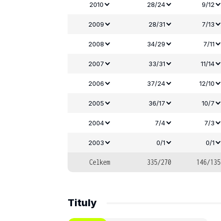
2010
28/24
9/12
2009
28/31
7/13
2008
34/29
7/11
2007
33/31
11/14
2006
37/24
12/10
2005
36/17
10/7
2004
7/4
7/3
2003
0/1
0/1
Celkem
335/270
146/135
Tituly