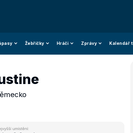
ápasy
Žebříčky
Hráči
Zprávy
Kalendář t
ustine
ěmecko
jvyšší umístění: