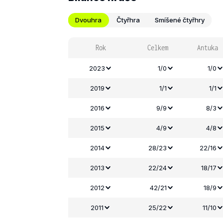
Dvouhra
Čtyřhra
Smíšené čtyřhry
Rok
Celkem
Antuka
2023
1/0
1/0
2019
1/1
1/1
2016
9/9
8/3
2015
4/9
4/8
2014
28/23
22/16
2013
22/24
18/17
2012
42/21
18/9
2011
25/22
11/10