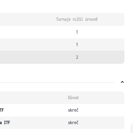
Turnaje nižší úrovně
1
1
2
Důvod
TF
skreč
a ITF
skreč