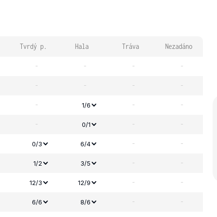
Tvrdý p.
Hala
Tráva
Nezadáno
-
-
-
-
-
-
-
-
-
-
-
1/6
-
-
-
0/1
-
-
0/3
6/4
-
-
1/2
3/5
-
-
12/3
12/9
-
-
6/6
8/6