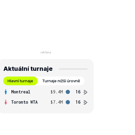
Aktuální turnaje
Hlavní turnaje
Turnaje nižší úrovně
Montreal
$9.4M
16
Toronto WTA
$7.4M
16