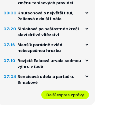
změnu tenisových pravidel
09:00
Knutsonová o největší titul,
Palicová o další finále
07:20
Siniaková po nešťastné skreči
slaví drtivé vítězství
07:16
Menšík parádně zvládl
nebezpečnou hrozbu
07:10
Rozjetá Ealaová urvala sedmou
výhru v řadě
07:04
Bencicová udolala parťačku
Siniakové
Další expres zprávy