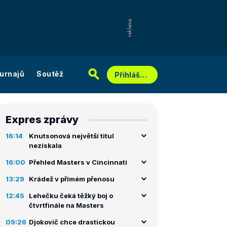
urnajů
Soutěž
Přihlášení
Expres zprávy
16:14
Knutsonová největší titul
nezískala
16:00
Přehled Masters v Cincinnati
13:29
Krádež v přímém přenosu
12:45
Lehečku čeká těžký boj o
čtvrtfinále na Masters
09:26
Djokovič chce drastickou