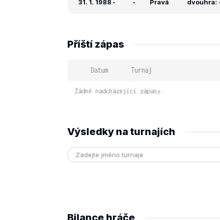
31. 1. 1988
-
-
Pravá
dvouhra: -
Příští zápas
Datum
Turnaj
Žádné nadcházející zápasy.
Výsledky na turnajích
Bilance hráče