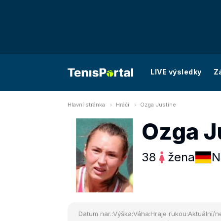
LIVE výsledky
Z
Hlavní stránka
Hráči
Ozga Justine
Ozga J
38
žena
N
Datum nar.:
Výška:
Váha:
Hraje rukou:
Aktuální/ne