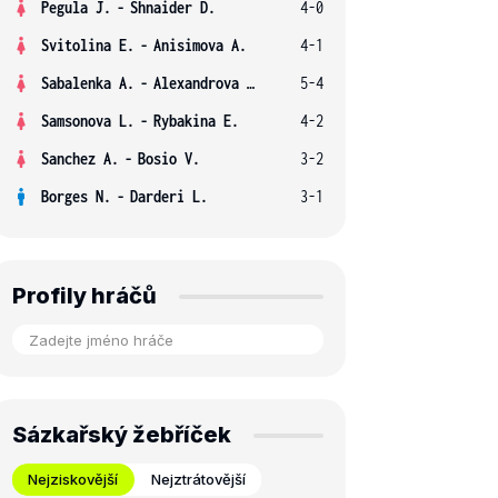
Pegula J.
-
Shnaider D.
4-0
Svitolina E.
-
Anisimova A.
4-1
Sabalenka A.
-
Alexandrova E.
5-4
Samsonova L.
-
Rybakina E.
4-2
Sanchez A.
-
Bosio V.
3-2
Borges N.
-
Darderi L.
3-1
Profily hráčů
Sázkařský žebříček
Nejziskovější
Nejztrátovější