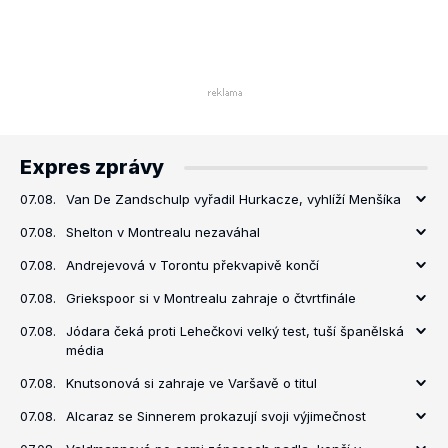
Expres zprávy
07.08.
Van De Zandschulp vyřadil Hurkacze, vyhlíží Menšíka
07.08.
Shelton v Montrealu nezaváhal
07.08.
Andrejevová v Torontu překvapivě končí
07.08.
Griekspoor si v Montrealu zahraje o čtvrtfinále
07.08.
Jódara čeká proti Lehečkovi velký test, tuší španělská
média
07.08.
Knutsonová si zahraje ve Varšavě o titul
07.08.
Alcaraz se Sinnerem prokazují svoji výjimečnost