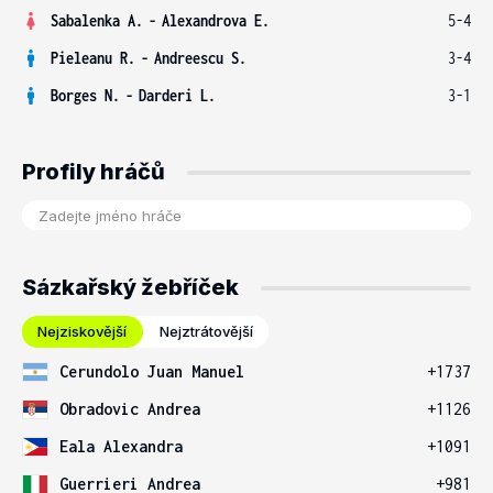
Sabalenka A.
-
Alexandrova E.
5-4
Pieleanu R.
-
Andreescu S.
3-4
Borges N.
-
Darderi L.
3-1
Profily hráčů
Sázkařský žebříček
Nejziskovější
Nejztrátovější
Cerundolo Juan Manuel
+1737
Obradovic Andrea
+1126
Eala Alexandra
+1091
Guerrieri Andrea
+981