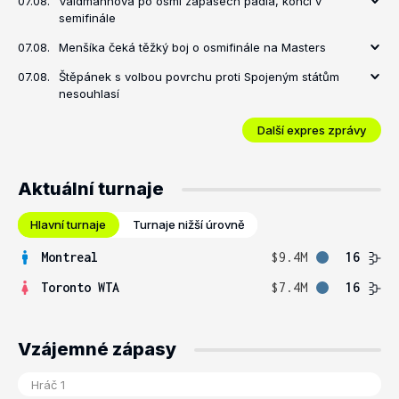
07.08.
Valdmannová po osmi zápasech padla, končí v
semifinále
07.08.
Menšíka čeká těžký boj o osmifinále na Masters
07.08.
Štěpánek s volbou povrchu proti Spojeným státům
nesouhlasí
Další expres zprávy
Aktuální turnaje
Hlavní turnaje
Turnaje nižší úrovně
Montreal
$9.4M
16
Toronto WTA
$7.4M
16
Vzájemné zápasy