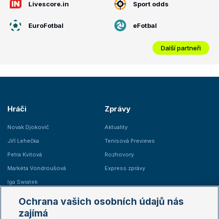
Livescore.in
Sport odds
EuroFotbal
eFotbal
Další partneři
Hráči
Zprávy
Novak Djokovič
Aktuality
Jiří Lehečka
Tenisová Previews
Petra Kvitová
Rozhovory
Markéta Vondroušová
Express zprávy
Iga Swiatek
Marie Bouzková
Ochrana vašich osobních údajů nás
Žebříčky
Kalendář turnajů
zajímá