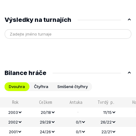
Výsledky na turnajích
Bilance hráče
Dvouhra
Čtyřhra
Smíšené čtyřhry
Rok
Celkem
Antuka
Tvrdý p.
H
-
2003
20/18
11/15
2002
29/28
0/1
26/22
2001
24/26
0/1
22/21