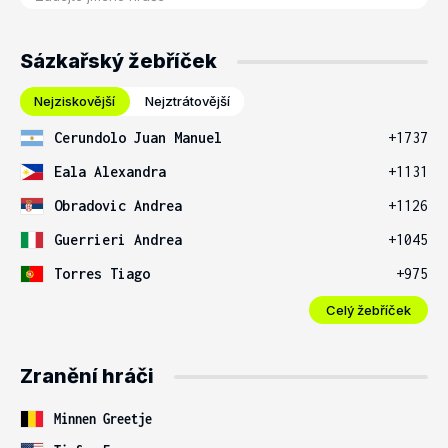
Sázkařský žebříček
Nejziskovější
Nejztrátovější
Cerundolo Juan Manuel
+1737
Eala Alexandra
+1131
Obradovic Andrea
+1126
Guerrieri Andrea
+1045
Torres Tiago
+975
Celý žebříček
Zranění hráči
Minnen Greetje