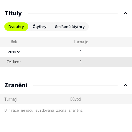
Tituly
Dvouhry
Čtyřhry
Smíšené čtyřhry
Rok
Turnaje
1
2019
Celkem:
1
Zranění
Turnaj
Důvod
U hráče nejsou evidována žádná zranění.