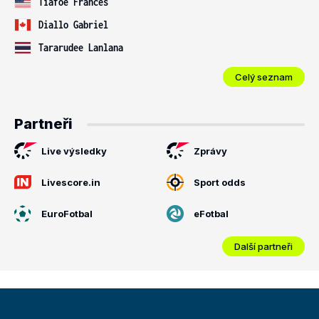
Tiafoe Frances
Diallo Gabriel
Tararudee Lanlana
Celý seznam
Partneři
Live výsledky
Zprávy
Livescore.in
Sport odds
EuroFotbal
eFotbal
Další partneři