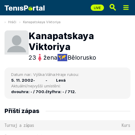
Hráči
Kanapatskaya Viktoriya
Kanapatskaya
Viktoriya
23
žena
Bělorusko
Datum nar.:
Výška:
Váha:
Hraje rukou:
5. 11. 2002
-
-
Levá
Aktuální/nejvyšší umístění:
dvouhra: - / 700.
čtyřhra: - / 712.
Příští zápas
Turnaj a zápas
Kurs