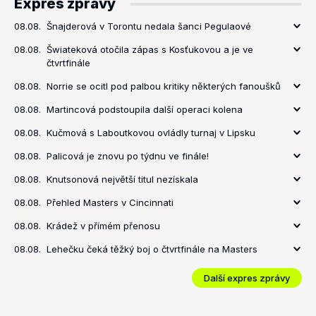
Expres zprávy
08.08.
Šnajderová v Torontu nedala šanci Pegulaové
08.08.
Šwiateková otočila zápas s Kosťukovou a je ve
čtvrtfinále
08.08.
Norrie se ocitl pod palbou kritiky některých fanoušků
08.08.
Martincová podstoupila další operaci kolena
08.08.
Kučmová s Laboutkovou ovládly turnaj v Lipsku
08.08.
Palicová je znovu po týdnu ve finále!
08.08.
Knutsonová největší titul nezískala
08.08.
Přehled Masters v Cincinnati
08.08.
Krádež v přímém přenosu
08.08.
Lehečku čeká těžký boj o čtvrtfinále na Masters
Další expres zprávy