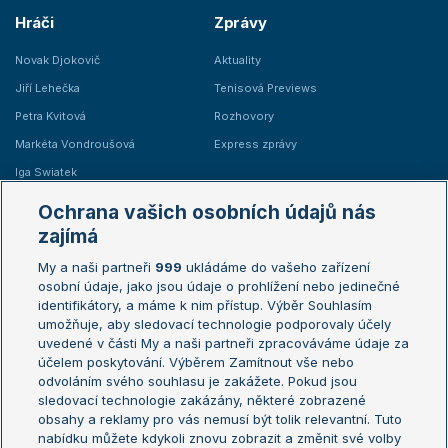
Hráči
Zprávy
Novak Djokovič
Aktuality
Jiří Lehečka
Tenisová Previews
Petra Kvitová
Rozhovory
Markéta Vondroušová
Express zprávy
Iga Swiatek
Marie Bouzková
Ochrana vašich osobních údajů nás
Žebříčky
Kalendář turnajů
zajímá
My a naši partneři
999
ukládáme do vašeho zařízení
Žebříček ATP (muži)
Australian Open
osobní údaje, jako jsou údaje o prohlížení nebo jedinečné
Žebříček WTA (ženy)
French Open
identifikátory, a máme k nim přístup. Výběr Souhlasím
umožňuje, aby sledovací technologie podporovaly účely
Sázkařský žebříček
Wimbledon
uvedené v části My a naši partneři zpracováváme údaje za
US Open
účelem poskytování. Výběrem Zamítnout vše nebo
odvoláním svého souhlasu je zakážete. Pokud jsou
Turnaj mistrů
sledovací technologie zakázány, některé zobrazené
Turnaj mistryň
obsahy a reklamy pro vás nemusí být tolik relevantní. Tuto
Aktualní trendy
nabídku můžete kdykoli znovu zobrazit a změnit své volby