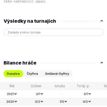
Žádné nadcházející zápasy.
Výsledky na turnajích
Bilance hráče
Dvouhra
Čtyřhra
Smíšené čtyřhry
Rok
Celkem
Antuka
Tvrdý p.
H
-
2021
3/1
3/1
2020
5/2
1/0
4/2