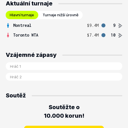
Aktuální turnaje
Hlavní turnaje
Turnaje nižší úrovně
Montreal
$9.4M
9
Toronto WTA
$7.4M
10
Vzájemné zápasy
Soutěž
Soutěžte o
10.000 korun!