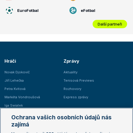
EuroFotbal
eFotbal
Další partneři
Hráči
Zprávy
Novak Djokovič
Aktuality
Jiří Lehečka
Tenisová Previews
Petra Kvitová
Rozhovory
Markéta Vondroušová
Express zprávy
Iga Swiatek
Marie Bouzková
Ochrana vašich osobních údajů nás
Žebříčky
Kalendář turnajů
zajímá