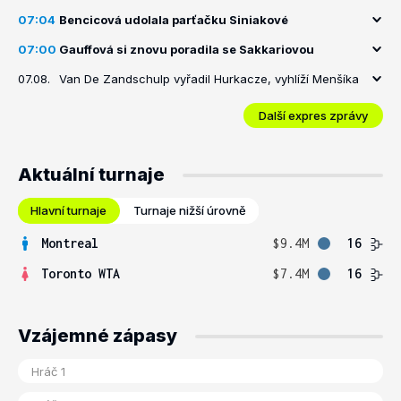
07:04
Bencicová udolala parťačku Siniakové
07:00
Gauffová si znovu poradila se Sakkariovou
07.08.
Van De Zandschulp vyřadil Hurkacze, vyhlíží Menšíka
Další expres zprávy
Aktuální turnaje
Hlavní turnaje
Turnaje nižší úrovně
Montreal
$9.4M
16
Toronto WTA
$7.4M
16
Vzájemné zápasy