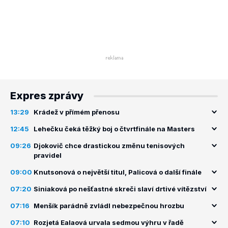
Expres zprávy
13:29
Krádež v přímém přenosu
12:45
Lehečku čeká těžký boj o čtvrtfinále na Masters
09:26
Djokovič chce drastickou změnu tenisových
pravidel
09:00
Knutsonová o největší titul, Palicová o další finále
07:20
Siniaková po nešťastné skreči slaví drtivé vítězství
07:16
Menšík parádně zvládl nebezpečnou hrozbu
07:10
Rozjetá Ealaová urvala sedmou výhru v řadě