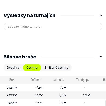
Výsledky na turnajích
Bilance hráče
Dvouhra
Čtyřhra
Smíšené čtyřhry
Rok
Celkem
Antuka
Tvrdý p.
H
-
2024
1/2
1/2
2023
3/7
3/6
0/1
-
2022
1/4
1/3