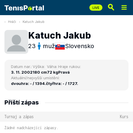
Hráči
Katuch Jakub
Katuch Jakub
23
muž
Slovensko
Datum nar.:
Výška:
Váha:
Hraje rukou:
3. 11. 2002
180 cm
72 kg
Pravá
Aktuální/nejvyšší umístění:
dvouhra: - / 1394.
čtyřhra: - / 1727.
Příští zápas
Turnaj a zápas
Kurs
Žádné nadcházející zápasy.