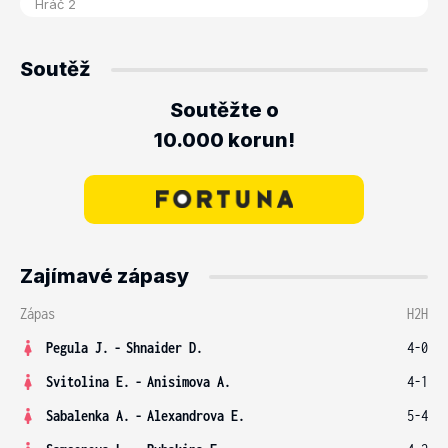
Soutěž
Soutěžte o
10.000 korun!
Zajímavé zápasy
Zápas
H2H
Pegula J.
-
Shnaider D.
4-0
Svitolina E.
-
Anisimova A.
4-1
Sabalenka A.
-
Alexandrova E.
5-4