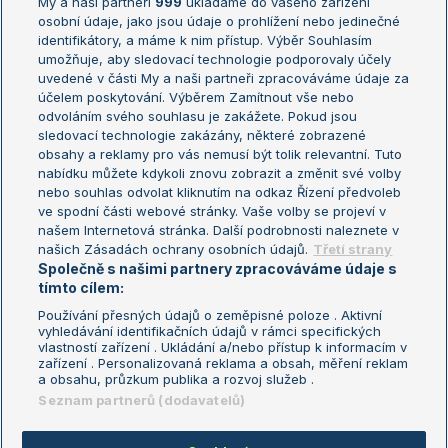
My a naši partneři
999
ukládáme do vašeho zařízení
Žebříček ATP (muži)
Australian Open
osobní údaje, jako jsou údaje o prohlížení nebo jedinečné
Žebříček WTA (ženy)
French Open
identifikátory, a máme k nim přístup. Výběr Souhlasím
umožňuje, aby sledovací technologie podporovaly účely
Sázkařský žebříček
Wimbledon
uvedené v části My a naši partneři zpracováváme údaje za
US Open
účelem poskytování. Výběrem Zamítnout vše nebo
odvoláním svého souhlasu je zakážete. Pokud jsou
Turnaj mistrů
sledovací technologie zakázány, některé zobrazené
Turnaj mistryň
obsahy a reklamy pro vás nemusí být tolik relevantní. Tuto
Aktualní trendy
nabídku můžete kdykoli znovu zobrazit a změnit své volby
nebo souhlas odvolat kliknutím na odkaz Řízení předvoleb
ve spodní části webové stránky. Vaše volby se projeví v
Fotbalové přestupy
našem Internetová stránka. Další podrobnosti naleznete v
Livesport Daily
našich Zásadách ochrany osobních údajů.
Třetí strany
Společně s našimi partnery zpracováváme údaje s
LS Prague Open
tímto cílem:
Používání přesných údajů o zeměpisné poloze . Aktivní
vyhledávání identifikačních údajů v rámci specifických
vlastností zařízení . Ukládání a/nebo přístup k informacím v
Podmínky užití
Nastavení soukromí
zařízení . Personalizovaná reklama a obsah, měření reklam
GDPR a žurnalistika
Reklama
a obsahu, průzkum publika a rozvoj služeb .
Informace o zpracování osobních
Kontakt
Seznam partnerů (dodavatelů)
údajů
Tiráž