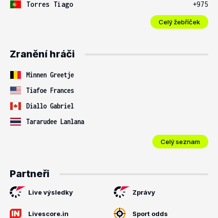
Torres Tiago
+975
Celý žebříček
Zranění hráči
Minnen Greetje
Tiafoe Frances
Diallo Gabriel
Tararudee Lanlana
Celý seznam
Partneři
Live výsledky
Zprávy
Livescore.in
Sport odds