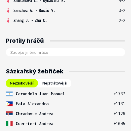
Samsonova L.
-
Rybakina E.
4-2
Sanchez A.
-
Bosio V.
3-2
Zhang J.
-
Zhu C.
2-2
Profily hráčů
Sázkařský žebříček
Nejziskovější
Nejztrátovější
Cerundolo Juan Manuel
+1737
Eala Alexandra
+1131
Obradovic Andrea
+1126
Guerrieri Andrea
+1045