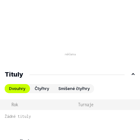
Tituly
Dvouhry
Čtyřhry
Smíšené čtyřhry
Rok
Turnaje
Žádné tituly