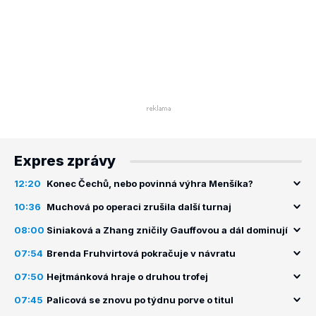
Expres zprávy
12:20
Konec Čechů, nebo povinná výhra Menšíka?
10:36
Muchová po operaci zrušila další turnaj
08:00
Siniaková a Zhang zničily Gauffovou a dál dominují
07:54
Brenda Fruhvirtová pokračuje v návratu
07:50
Hejtmánková hraje o druhou trofej
07:45
Palicová se znovu po týdnu porve o titul