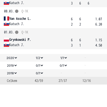
Katuch J.
3
6
6
08.03.
Q-1K
Van Assche L.
6
6
1.07
Katuch J.
2
2
6.20
01.03.
Q-1K
Grynkowski P.
6
6
1.15
Katuch J.
3
1
4.50
-
2020
1/2
1/1
-
2019
0/1
0/1
-
-
2018
0/1
Celkem
42/59
27/37
12/16