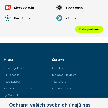
Livescore.in
Sport odds
EuroFotbal
eFotbal
Další partneři
Hráči
Zprávy
Novak Djokovič
Aktuality
Jiří Lehečka
Tenisová Previews
Petra Kvitová
Rozhovory
Markéta Vondroušová
Express zprávy
Iga Swiatek
Marie Bouzková
Ochrana vašich osobních údajů nás