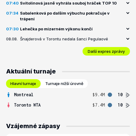
07:40
Svitolinová jasně vyhrála souboj hráček TOP 10
07:34
Sabalenková po dalším výbuchu pokračuje v
trápení
07:30
Lehečka po mizerném výkonu končí
08.08.
Šnajderová v Torontu nedala šanci Pegulaové
Další expres zprávy
Aktuální turnaje
Hlavní turnaje
Turnaje nižší úrovně
Montreal
$9.4M
10
Toronto WTA
$7.4M
10
Vzájemné zápasy