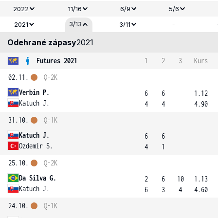
2022
11/16
6/9
5/6
-
3/13
2021
3/11
Odehrané zápasy
2021
Futures 2021
1
2
3
Kurs
02.11.
Q-2K
Verbin P.
6
6
1.12
Katuch J.
4
4
4.90
31.10.
Q-1K
Katuch J.
6
6
Ozdemir S.
4
1
25.10.
Q-2K
Da Silva G.
2
6
10
1.13
Katuch J.
6
3
4
4.60
24.10.
Q-1K