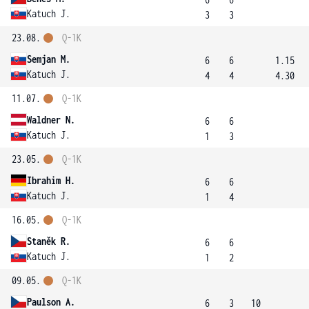
Katuch J.
3
3
23.08.
Q-1K
Semjan M.
6
6
1.15
Katuch J.
4
4
4.30
11.07.
Q-1K
Waldner N.
6
6
Katuch J.
1
3
23.05.
Q-1K
Ibrahim H.
6
6
Katuch J.
1
4
16.05.
Q-1K
Staněk R.
6
6
Katuch J.
1
2
09.05.
Q-1K
Paulson A.
6
3
10