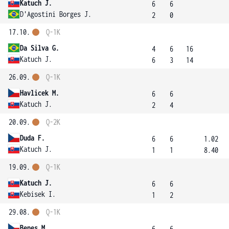
Katuch J.
6
6
D'Agostini Borges J.
2
0
17.10.
Q-1K
Da Silva G.
4
6
16
Katuch J.
6
3
14
26.09.
Q-1K
Havlicek M.
6
6
Katuch J.
2
4
20.09.
Q-2K
Duda F.
6
6
1.02
Katuch J.
1
1
8.40
19.09.
Q-1K
Katuch J.
6
6
Kebisek I.
1
2
29.08.
Q-1K
Benes M.
6
6