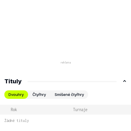
Tituly
Dvouhry
Čtyřhry
Smíšené čtyřhry
Rok
Turnaje
Žádné tituly