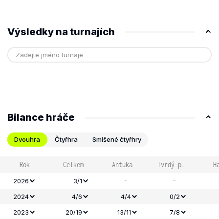
Výsledky na turnajích
Bilance hráče
Dvouhra
Čtyřhra
Smíšené čtyřhry
Rok
Celkem
Antuka
Tvrdý p.
H
-
-
2026
3/1
2024
4/6
4/4
0/2
2023
20/19
13/11
7/8