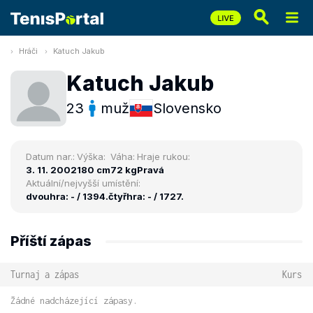
Hráči
Katuch Jakub
Katuch Jakub
23
muž
Slovensko
Datum nar.:
Výška:
Váha:
Hraje rukou:
3. 11. 2002
180 cm
72 kg
Pravá
Aktuální/nejvyšší umístění:
dvouhra: - / 1394.
čtyřhra: - / 1727.
Příští zápas
Turnaj a zápas
Kurs
Žádné nadcházející zápasy.