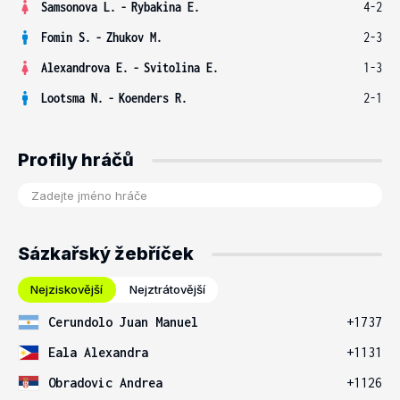
Samsonova L.
-
Rybakina E.
4-2
Fomin S.
-
Zhukov M.
2-3
Alexandrova E.
-
Svitolina E.
1-3
Lootsma N.
-
Koenders R.
2-1
Profily hráčů
Sázkařský žebříček
Nejziskovější
Nejztrátovější
Cerundolo Juan Manuel
+1737
Eala Alexandra
+1131
Obradovic Andrea
+1126