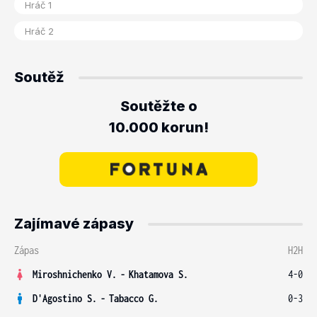
Soutěž
Soutěžte o
10.000 korun!
Zajímavé zápasy
Zápas
H2H
Miroshnichenko V.
-
Khatamova S.
4-0
D'Agostino S.
-
Tabacco G.
0-3