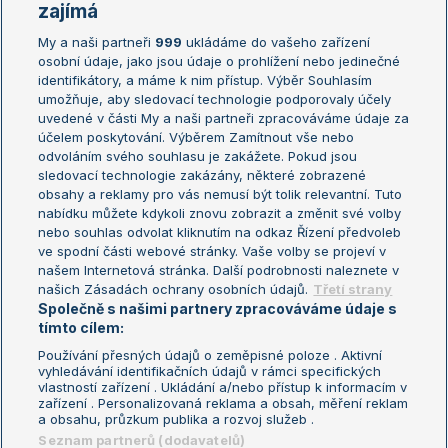
Žebříčky
Kalendář turnajů
zajímá
My a naši partneři
999
ukládáme do vašeho zařízení
Žebříček ATP (muži)
Australian Open
osobní údaje, jako jsou údaje o prohlížení nebo jedinečné
Žebříček WTA (ženy)
French Open
identifikátory, a máme k nim přístup. Výběr Souhlasím
umožňuje, aby sledovací technologie podporovaly účely
Sázkařský žebříček
Wimbledon
uvedené v části My a naši partneři zpracováváme údaje za
US Open
účelem poskytování. Výběrem Zamítnout vše nebo
odvoláním svého souhlasu je zakážete. Pokud jsou
Turnaj mistrů
sledovací technologie zakázány, některé zobrazené
Turnaj mistryň
obsahy a reklamy pro vás nemusí být tolik relevantní. Tuto
Aktualní trendy
nabídku můžete kdykoli znovu zobrazit a změnit své volby
nebo souhlas odvolat kliknutím na odkaz Řízení předvoleb
ve spodní části webové stránky. Vaše volby se projeví v
Fotbalové přestupy
našem Internetová stránka. Další podrobnosti naleznete v
Livesport Daily
našich Zásadách ochrany osobních údajů.
Třetí strany
Společně s našimi partnery zpracováváme údaje s
LS Prague Open
tímto cílem:
Používání přesných údajů o zeměpisné poloze . Aktivní
vyhledávání identifikačních údajů v rámci specifických
vlastností zařízení . Ukládání a/nebo přístup k informacím v
Podmínky užití
Nastavení soukromí
zařízení . Personalizovaná reklama a obsah, měření reklam
GDPR a žurnalistika
Reklama
a obsahu, průzkum publika a rozvoj služeb .
Informace o zpracování osobních
Kontakt
Seznam partnerů (dodavatelů)
údajů