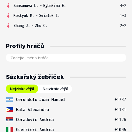
Samsonova L.
-
Rybakina E.
4-2
Kostyuk M.
-
Swiatek I.
1-3
Zhang J.
-
Zhu C.
2-2
Profily hráčů
Sázkařský žebříček
Nejziskovější
Nejztrátovější
Cerundolo Juan Manuel
+1737
Eala Alexandra
+1131
Obradovic Andrea
+1126
Guerrieri Andrea
+1045