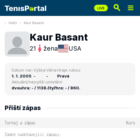
Hráči
Kaur Basant
Kaur Basant
21
žena
USA
Datum nar.:
Výška:
Váha:
Hraje rukou:
1. 1. 2005
-
-
Pravá
Aktuální/nejvyšší umístění:
dvouhra: - / 1138.
čtyřhra: - / 860.
Příští zápas
Turnaj a zápas
Kurs
Žádné nadcházející zápasy.