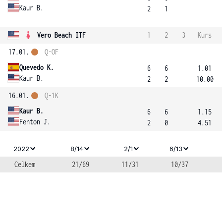
Kaur B.
2
1
Vero Beach ITF
1
2
3
Kurs
17.01.
Q-OF
Quevedo K.
6
6
1.01
Kaur B.
2
2
10.00
16.01.
Q-1K
Kaur B.
6
6
1.15
Fenton J.
2
0
4.51
2022
8/14
2/1
6/13
Celkem
21/69
11/31
10/37