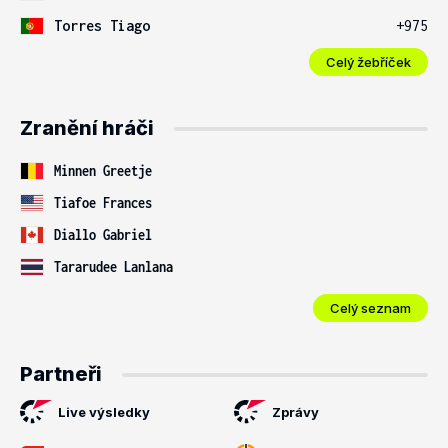
Torres Tiago
+975
Celý žebříček
Zranění hráči
Minnen Greetje
Tiafoe Frances
Diallo Gabriel
Tararudee Lanlana
Celý seznam
Partneři
Live výsledky
Zprávy