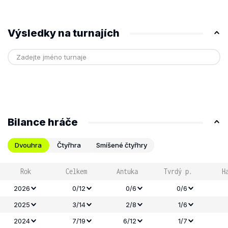
Výsledky na turnajích
Bilance hráče
Dvouhra
Čtyřhra
Smíšené čtyřhry
Rok
Celkem
Antuka
Tvrdý p.
H
2026
0/12
0/6
0/6
2025
3/14
2/8
1/6
2024
7/19
6/12
1/7