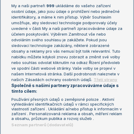
My a naši partneři
999
ukládáme do vašeho zařízení
Žebříček ATP (muži)
Australian Open
osobní údaje, jako jsou údaje o prohlížení nebo jedinečné
Žebříček WTA (ženy)
French Open
identifikátory, a máme k nim přístup. Výběr Souhlasím
umožňuje, aby sledovací technologie podporovaly účely
Sázkařský žebříček
Wimbledon
uvedené v části My a naši partneři zpracováváme údaje za
US Open
účelem poskytování. Výběrem Zamítnout vše nebo
odvoláním svého souhlasu je zakážete. Pokud jsou
Turnaj mistrů
sledovací technologie zakázány, některé zobrazené
Turnaj mistryň
obsahy a reklamy pro vás nemusí být tolik relevantní. Tuto
Aktualní trendy
nabídku můžete kdykoli znovu zobrazit a změnit své volby
nebo souhlas odvolat kliknutím na odkaz Řízení předvoleb
ve spodní části webové stránky. Vaše volby se projeví v
Fotbalové přestupy
našem Internetová stránka. Další podrobnosti naleznete v
Livesport Daily
našich Zásadách ochrany osobních údajů.
Třetí strany
Společně s našimi partnery zpracováváme údaje s
LS Prague Open
tímto cílem:
Používání přesných údajů o zeměpisné poloze . Aktivní
vyhledávání identifikačních údajů v rámci specifických
vlastností zařízení . Ukládání a/nebo přístup k informacím v
Podmínky užití
Nastavení soukromí
zařízení . Personalizovaná reklama a obsah, měření reklam
GDPR a žurnalistika
Reklama
a obsahu, průzkum publika a rozvoj služeb .
Informace o zpracování osobních
Kontakt
Seznam partnerů (dodavatelů)
údajů
Tiráž