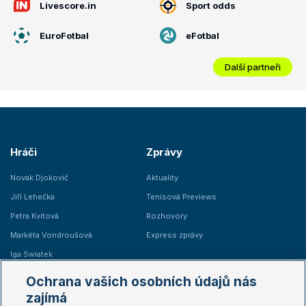
Livescore.in
Sport odds
EuroFotbal
eFotbal
Další partneři
Hráči
Zprávy
Novak Djokovič
Aktuality
Jiří Lehečka
Tenisová Previews
Petra Kvitová
Rozhovory
Markéta Vondroušová
Express zprávy
Iga Swiatek
Marie Bouzková
Ochrana vašich osobních údajů nás
Žebříčky
Kalendář turnajů
zajímá