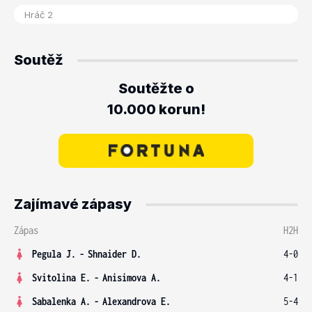
Soutěž
Soutěžte o
10.000 korun!
Zajímavé zápasy
Zápas
H2H
Pegula J.
-
Shnaider D.
4-0
Svitolina E.
-
Anisimova A.
4-1
Sabalenka A.
-
Alexandrova E.
5-4