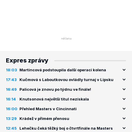
Expres zprávy
18:03
Martincová podstoupila další operaci kolena
17:43
Kučmová s Laboutkovou ovládly turnaj v Lipsku
16:49
Palicová je znovu po týdnu ve finále!
16:14
Knutsonová největší titul nezískala
16:00
Přehled Masters v Cincinnati
13:29
Krádež v přímém přenosu
12:45
Lehečku čeká těžký boj o čtvrtfinále na Masters