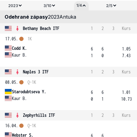
1/4
2023
3/10
2/5
Odehrané zápasy
2023
Antuka
Bethany Beach ITF
1
2
3
Kurs
17.05.
1K
Codd K.
6
6
1.05
Kaur B.
1
0
7.43
Naples 3 ITF
1
2
3
Kurs
08.05.
Q-1K
Starodubtseva Y.
6
6
1.01
Kaur B.
0
1
10.73
Zephyrhills ITF
1
2
3
Kurs
16.04.
Q-1K
Webster S.
6
6