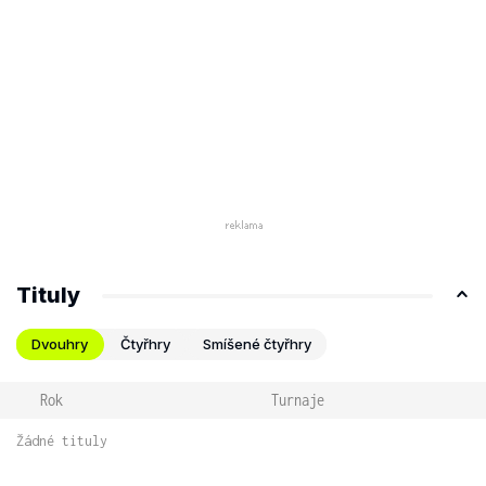
Tituly
Dvouhry
Čtyřhry
Smíšené čtyřhry
Rok
Turnaje
Žádné tituly