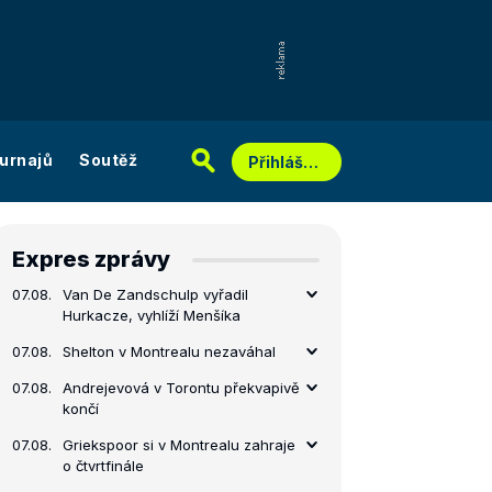
urnajů
Soutěž
Přihlášení
Expres zprávy
07.08.
Van De Zandschulp vyřadil
Hurkacze, vyhlíží Menšíka
07.08.
Shelton v Montrealu nezaváhal
07.08.
Andrejevová v Torontu překvapivě
končí
07.08.
Griekspoor si v Montrealu zahraje
o čtvrtfinále