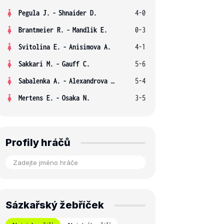
Pegula J.
-
Shnaider D.
4-0
Brantmeier R.
-
Mandlik E.
0-3
Svitolina E.
-
Anisimova A.
4-1
Sakkari M.
-
Gauff C.
5-6
Sabalenka A.
-
Alexandrova E.
5-4
Mertens E.
-
Osaka N.
3-5
Profily hráčů
Sázkařský žebříček