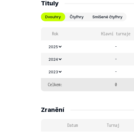
Tituly
Dvouhry
Čtyřhry
Smíšené čtyřhry
Rok
Hlavní turnaje
-
2025
-
2024
-
2023
Celkem:
0
Zranění
Datum
Turnaj