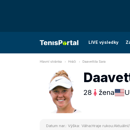
LIVE výsledky
Z
Hlavní stránka
Hráči
Daavettila Sara
Daavett
28
žena
U
Datum nar.:
Výška:
Váha:
Hraje rukou:
Aktuální/