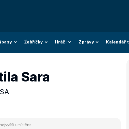
ápasy
Žebříčky
Hráči
Zprávy
Kalendář t
ila Sara
SA
nejvyšší umístění: