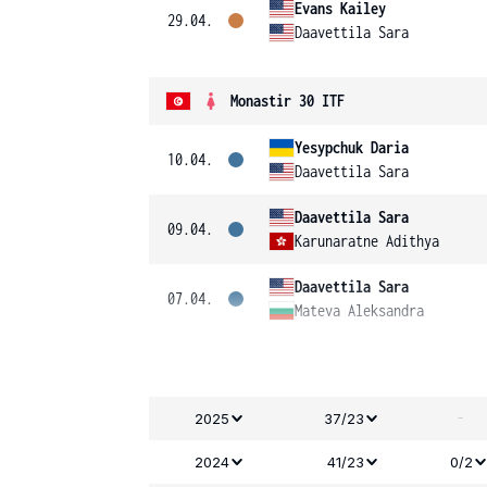
Evans Kailey
29.04.
Daavettila Sara
Monastir 30 ITF
Yesypchuk Daria
10.04.
Daavettila Sara
Daavettila Sara
09.04.
Karunaratne Adithya
Daavettila Sara
07.04.
Mateva Aleksandra
-
2025
37/23
2024
41/23
0/2