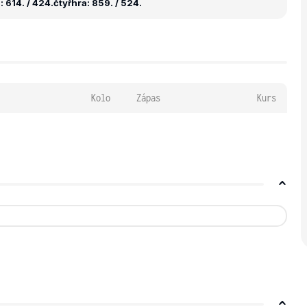
 614. / 424.
čtyřhra: 859. / 524.
Kolo
Zápas
Kurs