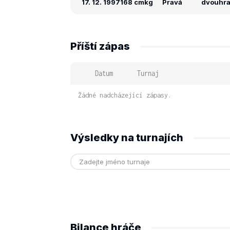
17. 12. 1997
168 cm
kg
Pravá
dvouhra:
Příští zápas
Datum
Turnaj
Žádné nadcházející zápasy.
Výsledky na turnajích
Bilance hráče