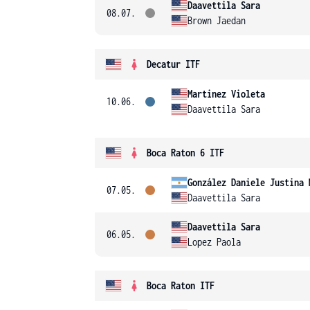
Daavettila Sara
08.07.
Brown Jaedan
Decatur ITF
Martinez Violeta
10.06.
Daavettila Sara
Boca Raton 6 ITF
González Daniele Justina 
07.05.
Daavettila Sara
Daavettila Sara
06.05.
Lopez Paola
Boca Raton ITF