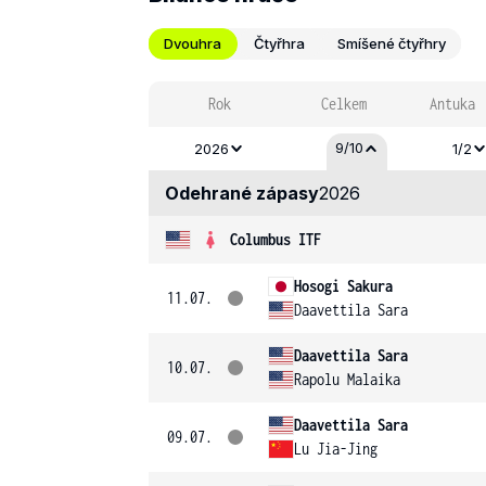
Dvouhra
Čtyřhra
Smíšené čtyřhry
Rok
Celkem
Antuka
9/10
2026
1/2
Odehrané zápasy
2026
Columbus ITF
Hosogi Sakura
11.07.
Daavettila Sara
Daavettila Sara
10.07.
Rapolu Malaika
Daavettila Sara
09.07.
Lu Jia-Jing