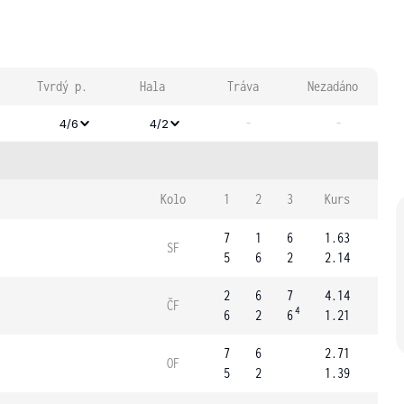
Tvrdý p.
Hala
Tráva
Nezadáno
-
-
4/6
4/2
Kolo
1
2
3
Kurs
7
1
6
1.63
SF
5
6
2
2.14
2
6
7
4.14
ČF
4
6
2
6
1.21
7
6
2.71
OF
5
2
1.39