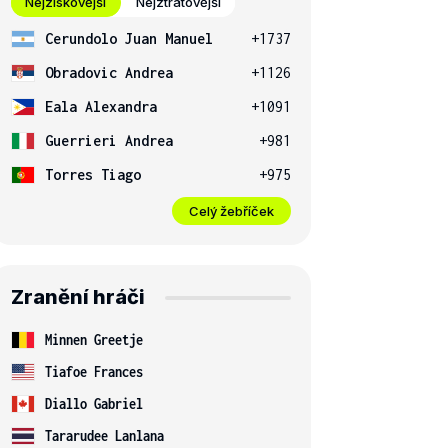
Nejziskovější
Nejztrátovější
Cerundolo Juan Manuel
+1737
Obradovic Andrea
+1126
Eala Alexandra
+1091
Guerrieri Andrea
+981
Torres Tiago
+975
Celý žebříček
Zranění hráči
Minnen Greetje
Tiafoe Frances
Diallo Gabriel
Tararudee Lanlana