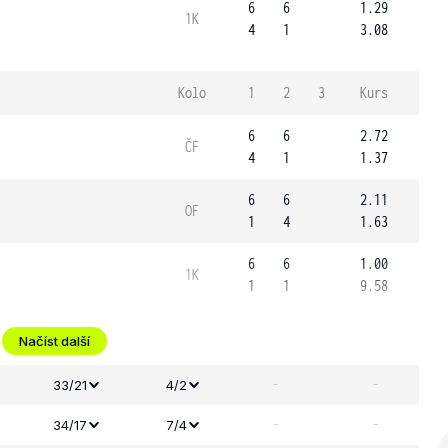
6
6
1.29
1K
4
1
3.08
Kolo
1
2
3
Kurs
6
6
2.72
ČF
4
1
1.37
6
6
2.11
OF
1
4
1.63
6
6
1.00
1K
1
1
9.58
Načíst další
-
-
33/21
4/2
-
-
34/17
7/4