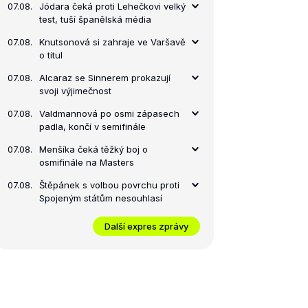
07.08.
Jódara čeká proti Lehečkovi velký
test, tuší španělská média
07.08.
Knutsonová si zahraje ve Varšavě
o titul
07.08.
Alcaraz se Sinnerem prokazují
svoji výjimečnost
07.08.
Valdmannová po osmi zápasech
padla, končí v semifinále
07.08.
Menšíka čeká těžký boj o
osmifinále na Masters
07.08.
Štěpánek s volbou povrchu proti
Spojeným státům nesouhlasí
Další expres zprávy