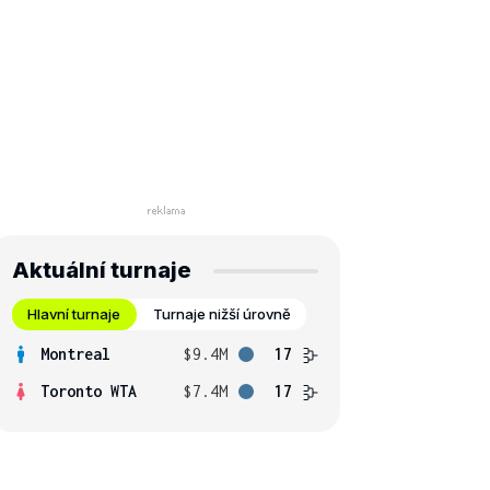
Aktuální turnaje
Hlavní turnaje
Turnaje nižší úrovně
Montreal
$9.4M
17
Toronto WTA
$7.4M
17