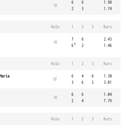
6
6
1.98
1K
2
3
1.74
Kolo
1
2
3
Kurs
7
6
2.43
1K
5
6
2
1.46
Kolo
1
2
3
Kurs
María
6
4
6
1.30
OF
3
6
3
3.01
6
6
1.04
1K
2
4
7.79
Kolo
1
2
3
Kurs