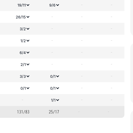
-
-
19/11
9/6
-
-
-
26/15
-
-
-
3/2
-
-
-
1/2
-
-
-
6/4
-
-
-
2/1
-
-
3/3
0/1
-
-
0/1
0/1
-
-
-
1/1
131/83
25/17
-
-