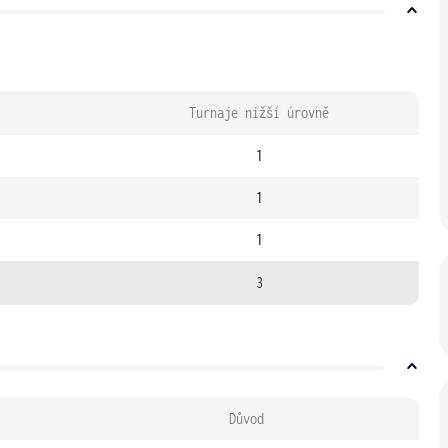
Turnaje nižší úrovně
1
1
1
3
Důvod