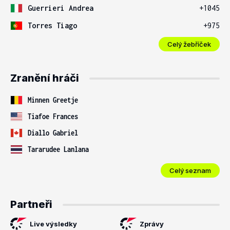
Guerrieri Andrea
+1045
Torres Tiago
+975
Celý žebříček
Zranění hráči
Minnen Greetje
Tiafoe Frances
Diallo Gabriel
Tararudee Lanlana
Celý seznam
Partneři
Live výsledky
Zprávy