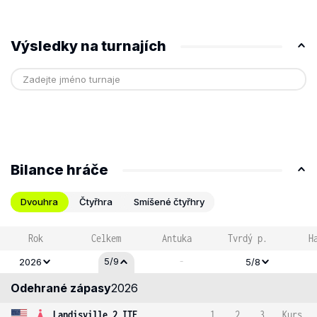
Výsledky na turnajích
Bilance hráče
Dvouhra
Čtyřhra
Smíšené čtyřhry
Rok
Celkem
Antuka
Tvrdý p.
H
-
5/9
2026
5/8
Odehrané zápasy
2026
Landisville 2 ITF
1
2
3
Kurs