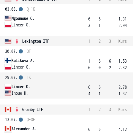
03.08.
Q-1K
Ngounoue C.
6
6
1.31
Lincer O.
3
1
2.94
Lexington ITF
1
2
3
Kurs
30.07.
OF
Kulikova A.
1
6
6
1.53
Lincer O.
6
0
2
2.32
29.07.
1K
Lincer O.
6
6
2.78
Inoue H.
4
1
1.37
Granby ITF
1
2
3
Kurs
13.07.
Q-OF
Alexander A.
6
6
4.12