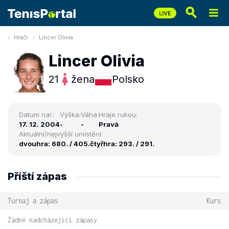
Hráči
Lincer Olivia
Lincer Olivia
21
žena
Polsko
Datum nar.:
Výška:
Váha:
Hraje rukou:
17. 12. 2004
-
-
Pravá
Aktuální/nejvyšší umístění:
dvouhra: 680. / 405.
čtyřhra: 293. / 291.
Příští zápas
Turnaj a zápas
Kurs
Žádné nadcházející zápasy.