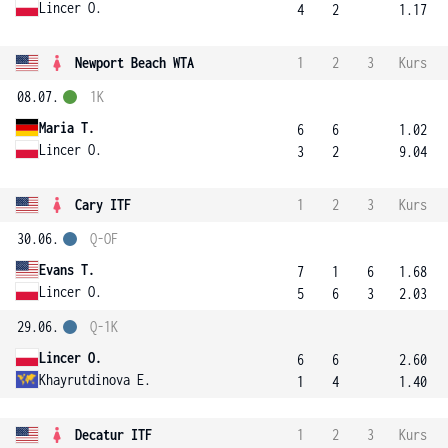
Lincer O.
4
2
1.17
Newport Beach WTA
1
2
3
Kurs
08.07.
1K
Maria T.
6
6
1.02
Lincer O.
3
2
9.04
Cary ITF
1
2
3
Kurs
30.06.
Q-OF
Evans T.
7
1
6
1.68
Lincer O.
5
6
3
2.03
29.06.
Q-1K
Lincer O.
6
6
2.60
Khayrutdinova E.
1
4
1.40
Decatur ITF
1
2
3
Kurs