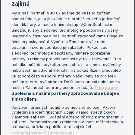
Žebříčky
Kalendář turnajů
zajímá
My a naši partneři
999
ukládáme do vašeho zařízení
Žebříček ATP (muži)
Australian Open
osobní údaje, jako jsou údaje o prohlížení nebo jedinečné
Žebříček WTA (ženy)
French Open
identifikátory, a máme k nim přístup. Výběr Souhlasím
umožňuje, aby sledovací technologie podporovaly účely
Sázkařský žebříček
Wimbledon
uvedené v části My a naši partneři zpracováváme údaje za
US Open
účelem poskytování. Výběrem Zamítnout vše nebo
odvoláním svého souhlasu je zakážete. Pokud jsou
Turnaj mistrů
sledovací technologie zakázány, některé zobrazené
Turnaj mistryň
obsahy a reklamy pro vás nemusí být tolik relevantní. Tuto
Aktualní trendy
nabídku můžete kdykoli znovu zobrazit a změnit své volby
nebo souhlas odvolat kliknutím na odkaz Řízení předvoleb
ve spodní části webové stránky. Vaše volby se projeví v
Fotbalové přestupy
našem Internetová stránka. Další podrobnosti naleznete v
Livesport Daily
našich Zásadách ochrany osobních údajů.
Třetí strany
Společně s našimi partnery zpracováváme údaje s
LS Prague Open
tímto cílem:
Používání přesných údajů o zeměpisné poloze . Aktivní
vyhledávání identifikačních údajů v rámci specifických
vlastností zařízení . Ukládání a/nebo přístup k informacím v
Podmínky užití
Nastavení soukromí
zařízení . Personalizovaná reklama a obsah, měření reklam
GDPR a žurnalistika
Reklama
a obsahu, průzkum publika a rozvoj služeb .
Informace o zpracování osobních
Kontakt
Seznam partnerů (dodavatelů)
údajů