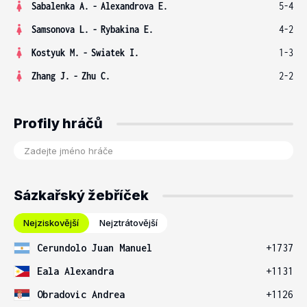
Sabalenka A.
-
Alexandrova E.
5-4
Samsonova L.
-
Rybakina E.
4-2
Kostyuk M.
-
Swiatek I.
1-3
Zhang J.
-
Zhu C.
2-2
Profily hráčů
Sázkařský žebříček
Nejziskovější
Nejztrátovější
Cerundolo Juan Manuel
+1737
Eala Alexandra
+1131
Obradovic Andrea
+1126