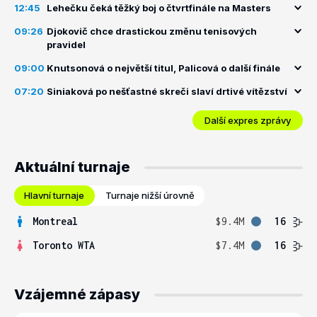
12:45
Lehečku čeká těžký boj o čtvrtfinále na Masters
09:26
Djokovič chce drastickou změnu tenisových
pravidel
09:00
Knutsonová o největší titul, Palicová o další finále
07:20
Siniaková po nešťastné skreči slaví drtivé vítězství
Další expres zprávy
Aktuální turnaje
Hlavní turnaje
Turnaje nižší úrovně
Montreal
$9.4M
16
Toronto WTA
$7.4M
16
Vzájemné zápasy