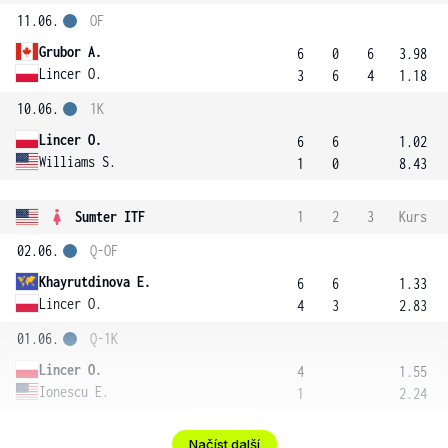
11.06.
OF
Grubor A.
6
0
6
3.98
Lincer O.
3
6
4
1.18
10.06.
1K
Lincer O.
6
6
1.02
Williams S.
1
0
8.43
Sumter ITF
1
2
3
Kurs
02.06.
Q-OF
Khayrutdinova E.
6
6
1.33
Lincer O.
4
3
2.83
01.06.
Q-1K
Lincer O.
4
1.55
Ionescu E.
1
2.24
Načíst další