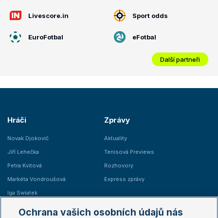
Livescore.in
Sport odds
EuroFotbal
eFotbal
Další partneři
Hráči
Zprávy
Novak Djokovič
Aktuality
Jiří Lehečka
Tenisová Previews
Petra Kvitová
Rozhovory
Markéta Vondroušová
Express zprávy
Iga Swiatek
Marie Bouzková
Ochrana vašich osobních údajů nás