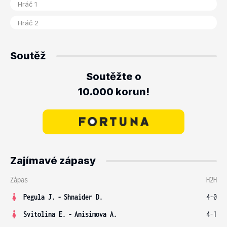
Soutěž
Soutěžte o
10.000 korun!
Zajímavé zápasy
Zápas
H2H
Pegula J.
-
Shnaider D.
4-0
Svitolina E.
-
Anisimova A.
4-1