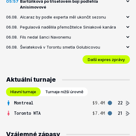
05:57
Bartůňková po třísetovém boji podlehla
Anisimovové
06.08.
Alcaraz by podle experta měl ukončit sezonu
06.08.
Pegulaová nadělila přemožitelce Siniakové kanára
06.08.
Fils nedal šanci Navonemu
06.08.
Šwiateková v Torontu smetla Golubicovou
Další expres zprávy
Aktuální turnaje
Hlavní turnaje
Turnaje nižší úrovně
Montreal
$9.4M
22
Toronto WTA
$7.4M
21
Vzájemné zápasy