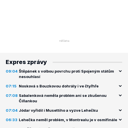
Expres zprávy
09:04
Štěpánek s volbou povrchu proti Spojeným státům
nesouhlasí
07:15
Nosková s Bouzkovou dohrály i ve čtyřhře
07:08
Sabalenková neměla problém ani se zkušenou
Číňankou
07:04
Jódar vyřídil i Musettiho a vyzve Lehečku
06:33
Lehečka neměl problém, v Montrealu je v osmifinále