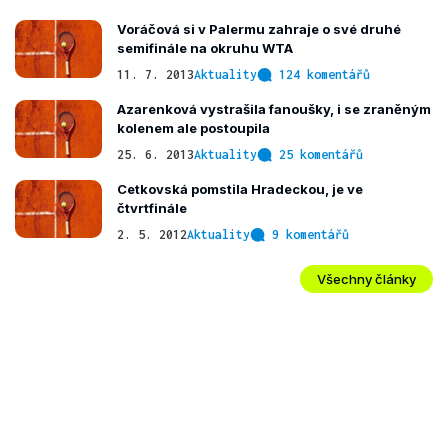
Voráčová si v Palermu zahraje o své druhé
semifinále na okruhu WTA
11. 7. 2013
Aktuality
124 komentářů
Azarenková vystrašila fanoušky, i se zraněným
kolenem ale postoupila
25. 6. 2013
Aktuality
25 komentářů
Cetkovská pomstila Hradeckou, je ve
čtvrtfinále
2. 5. 2012
Aktuality
9 komentářů
Všechny články