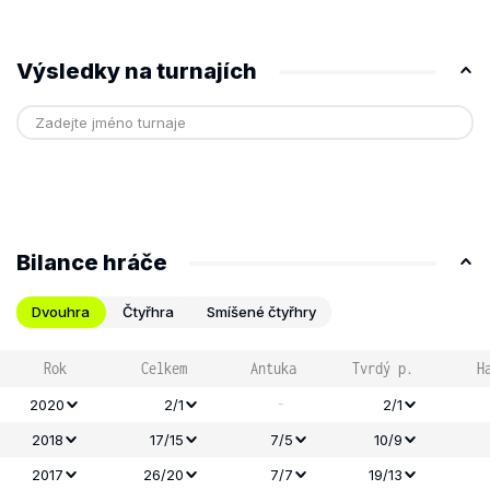
Výsledky na turnajích
Bilance hráče
Dvouhra
Čtyřhra
Smíšené čtyřhry
Rok
Celkem
Antuka
Tvrdý p.
H
-
2020
2/1
2/1
2018
17/15
7/5
10/9
2017
26/20
7/7
19/13