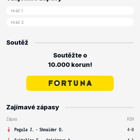
Soutěž
Soutěžte o
10.000 korun!
Zajímavé zápasy
Zápas
H2H
Pegula J.
-
Shnaider D.
4-0