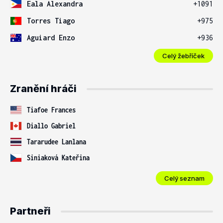
Eala Alexandra
+1091
Torres Tiago
+975
Aguiard Enzo
+936
Celý žebříček
Zranění hráči
Tiafoe Frances
Diallo Gabriel
Tararudee Lanlana
Siniaková Kateřina
Celý seznam
Partneři