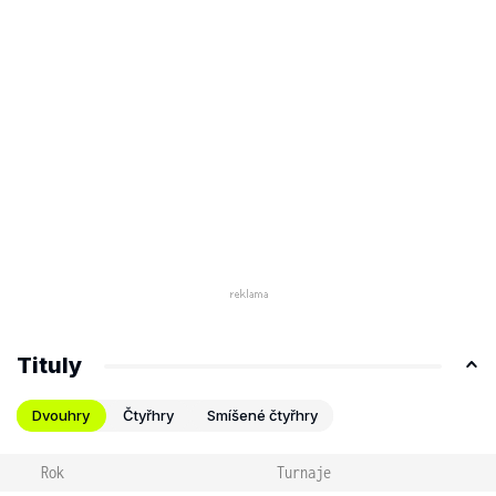
Tituly
Dvouhry
Čtyřhry
Smíšené čtyřhry
Rok
Turnaje