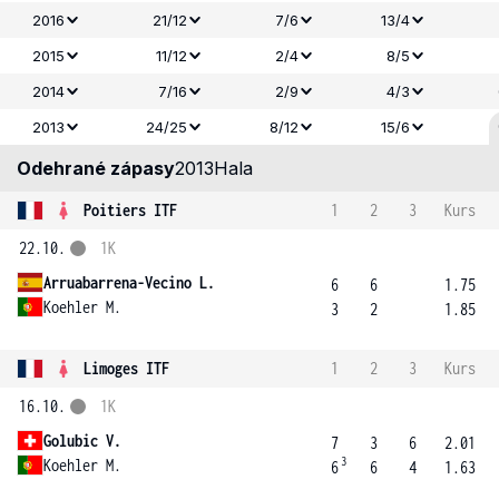
2016
21/12
7/6
13/4
2015
11/12
2/4
8/5
2014
7/16
2/9
4/3
2013
24/25
8/12
15/6
Odehrané zápasy
2013
Hala
Poitiers ITF
1
2
3
Kurs
22.10.
1K
Arruabarrena-Vecino L.
6
6
1.75
Koehler M.
3
2
1.85
Limoges ITF
1
2
3
Kurs
16.10.
1K
Golubic V.
7
3
6
2.01
3
Koehler M.
6
6
4
1.63