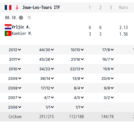
Joue-Les-Tours ITF
1
2
3
Kurs
08.10.
1K
Vrljic A.
6
6
2.13
Koehler M.
3
3
1.56
2012
44/30
10/10
17/8
2011
45/28
21/16
16/7
2010
34/22
22/13
11/6
2009
38/14
13/8
20/6
2008
17/12
8/4
9/8
2007
4/7
4/5
0/2
-
2006
1/1
1/1
Celkem
291/215
112/100
144/78