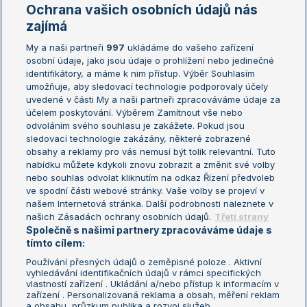
Marie Bouzková
Ochrana vašich osobních údajů nás
Žebříčky
Kalendář turnajů
zajímá
My a naši partneři
997
ukládáme do vašeho zařízení
Žebříček ATP (muži)
Australian Open
osobní údaje, jako jsou údaje o prohlížení nebo jedinečné
Žebříček WTA (ženy)
French Open
identifikátory, a máme k nim přístup. Výběr Souhlasím
umožňuje, aby sledovací technologie podporovaly účely
Sázkařský žebříček
Wimbledon
uvedené v části My a naši partneři zpracováváme údaje za
US Open
účelem poskytování. Výběrem Zamítnout vše nebo
odvoláním svého souhlasu je zakážete. Pokud jsou
Turnaj mistrů
sledovací technologie zakázány, některé zobrazené
Turnaj mistryň
obsahy a reklamy pro vás nemusí být tolik relevantní. Tuto
Aktualní trendy
nabídku můžete kdykoli znovu zobrazit a změnit své volby
nebo souhlas odvolat kliknutím na odkaz Řízení předvoleb
ve spodní části webové stránky. Vaše volby se projeví v
Fotbalové přestupy
našem Internetová stránka. Další podrobnosti naleznete v
Livesport Daily
našich Zásadách ochrany osobních údajů.
Třetí strany
Společně s našimi partnery zpracováváme údaje s
LS Prague Open
tímto cílem:
Používání přesných údajů o zeměpisné poloze . Aktivní
vyhledávání identifikačních údajů v rámci specifických
vlastností zařízení . Ukládání a/nebo přístup k informacím v
Podmínky užití
Nastavení soukromí
zařízení . Personalizovaná reklama a obsah, měření reklam
GDPR a žurnalistika
Reklama
a obsahu, průzkum publika a rozvoj služeb .