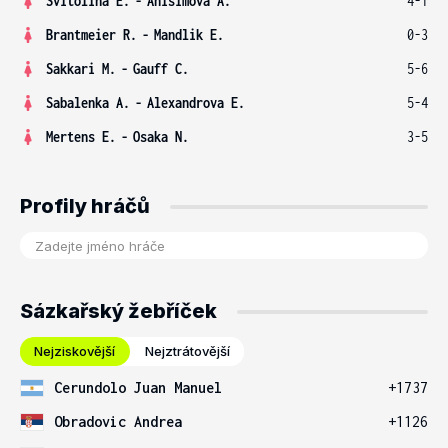
Svitolina E.
-
Anisimova A.
4-1
Brantmeier R.
-
Mandlik E.
0-3
Sakkari M.
-
Gauff C.
5-6
Sabalenka A.
-
Alexandrova E.
5-4
Mertens E.
-
Osaka N.
3-5
Profily hráčů
Sázkařský žebříček
Nejziskovější
Nejztrátovější
Cerundolo Juan Manuel
+1737
Obradovic Andrea
+1126