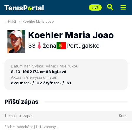
Hráči
Koehler Maria Joao
Koehler Maria Joao
33
žena
Portugalsko
Datum nar.:
Výška:
Váha:
Hraje rukou:
8. 10. 1992
174 cm
68 kg
Levá
Aktuální/nejvyšší umístění:
dvouhra: - / 102.
čtyřhra: - / 151.
Příští zápas
Turnaj a zápas
Kurs
Žádné nadcházející zápasy.