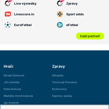
Live výsledky
Zprávy
Livescore.in
Sport odds
EuroFotbal
eFotbal
Další partneři
Hráči
Zprávy
Novak Djokovič
Aktuality
Jiří Lehečka
Tenisová Previews
Petra Kvitová
Rozhovory
Markéta Vondroušová
Express zprávy
Iga Swiatek