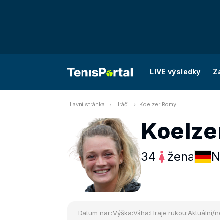
LIVE výsledky
Z
Hlavní stránka
Hráči
Koelzer Romy
Koelze
34
žena
N
Datum nar.:
Výška:
Váha:
Hraje rukou:
Aktuální/n