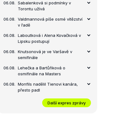
06.08.
Sabalenková si podmínky v
Torontu užívá
06.08.
Valdmannová píše osmé vítězství
v řadě
06.08.
Laboutková i Alena Kovačková v
Lipsku postupují
06.08.
Knutsonová je ve Varšavě v
semifinále
06.08.
Lehečka a Bartůňková o
osmifinále na Masters
06.08.
Monfils nadělil Tienovi kanára,
přesto padl
Další expres zprávy