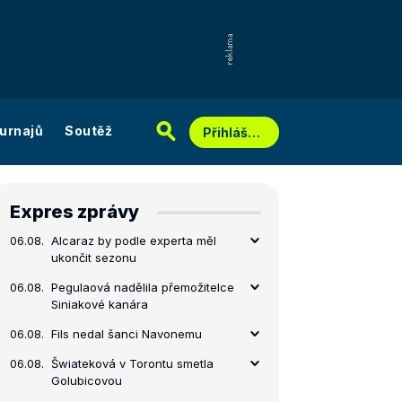
urnajů
Soutěž
Přihlášení
Expres zprávy
06.08.
Alcaraz by podle experta měl
ukončit sezonu
06.08.
Pegulaová nadělila přemožitelce
Siniakové kanára
06.08.
Fils nedal šanci Navonemu
06.08.
Šwiateková v Torontu smetla
Golubicovou