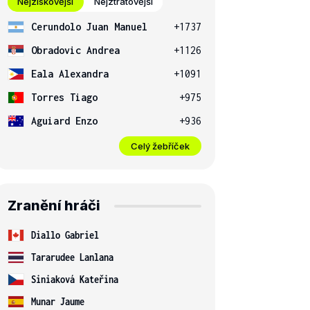
Nejziskovější
Nejztrátovější
Cerundolo Juan Manuel
+1737
Obradovic Andrea
+1126
Eala Alexandra
+1091
Torres Tiago
+975
Aguiard Enzo
+936
Celý žebříček
Zranění hráči
Diallo Gabriel
Tararudee Lanlana
Siniaková Kateřina
Munar Jaume