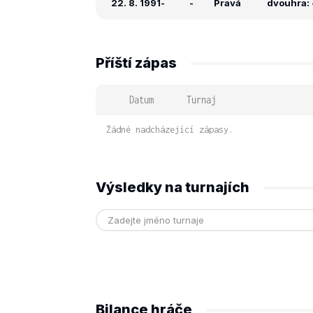
22. 8. 1991
-
-
Pravá
dvouhra: -
Příští zápas
Datum
Turnaj
Žádné nadcházející zápasy.
Výsledky na turnajích
Bilance hráče