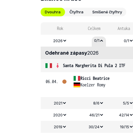
Dvouhra
Čtyřhra
Smíšené čtyřhry
Rok
Celkem
Antuka
0/1
2026
0/1
Odehrané zápasy
2026
Santa Margherita Di Pula 2 ITF
Ricci Beatrice
06.04.
Koelzer Romy
2021
8/6
5/5
2020
46/21
42/14
2019
30/24
19/15