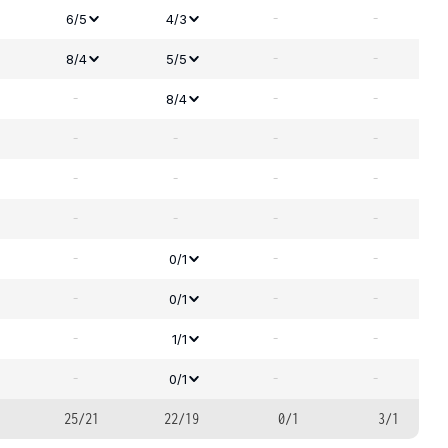
-
-
6/5
4/3
-
-
8/4
5/5
-
-
-
8/4
-
-
-
-
-
-
-
-
-
-
-
-
-
-
-
0/1
-
-
-
0/1
-
-
-
1/1
-
-
-
0/1
25/21
22/19
0/1
3/1