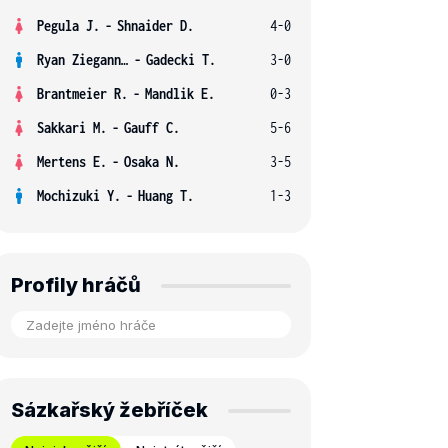
Pegula J.
-
Shnaider D.
4-0
Ryan Ziegann S.
-
Gadecki T.
3-0
Brantmeier R.
-
Mandlik E.
0-3
Sakkari M.
-
Gauff C.
5-6
Mertens E.
-
Osaka N.
3-5
Mochizuki Y.
-
Huang T.
1-3
Profily hráčů
Sázkařský žebříček