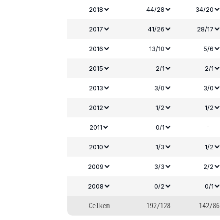
2018
44/28
34/20
2017
41/26
28/17
2016
13/10
5/6
2015
2/1
2/1
2013
3/0
3/0
2012
1/2
1/2
-
2011
0/1
2010
1/3
1/2
2009
3/3
2/2
2008
0/2
0/1
Celkem
192/128
142/86