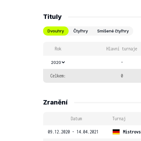
Tituly
Dvouhry
Čtyřhry
Smíšené čtyřhry
Rok
Hlavní turnaje
-
2020
Celkem:
0
Zranění
Datum
Turnaj
09.12.2020 - 14.04.2021
Mistrovs