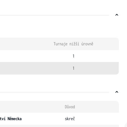
Turnaje nižší úrovně
1
1
Důvod
tví Německa
skreč