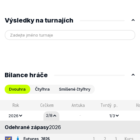
Výsledky na turnajích
Bilance hráče
Dvouhra
Čtyřhra
Smíšené čtyřhry
Rok
Celkem
Antuka
Tvrdý p.
H
-
2/8
2026
1/3
Odehrané zápasy
2026
Futures 2026
1
2
3
Kurs