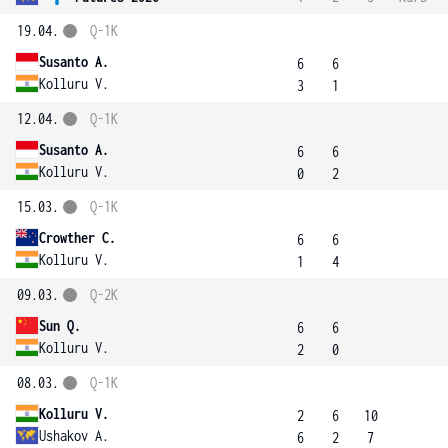
19.04.
Q-1K
Susanto A.
6
6
Kolluru V.
3
1
12.04.
Q-1K
Susanto A.
6
6
Kolluru V.
0
2
15.03.
Q-1K
Crowther C.
6
6
Kolluru V.
1
4
09.03.
Q-2K
Sun Q.
6
6
Kolluru V.
2
0
08.03.
Q-1K
Kolluru V.
2
6
10
Ushakov A.
6
2
7