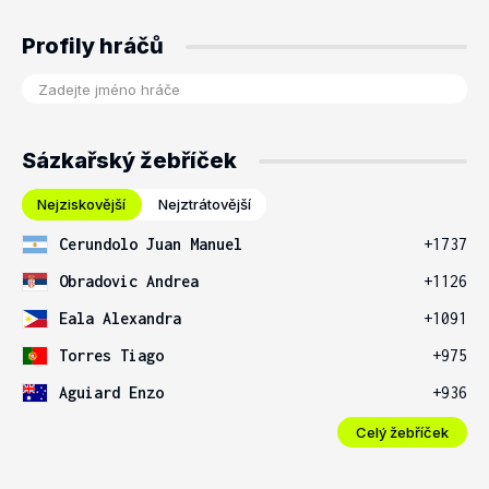
Profily hráčů
Sázkařský žebříček
Nejziskovější
Nejztrátovější
Cerundolo Juan Manuel
+1737
Obradovic Andrea
+1126
Eala Alexandra
+1091
Torres Tiago
+975
Aguiard Enzo
+936
Celý žebříček