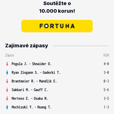
Soutěžte o
10.000 korun!
Zajímavé zápasy
Zápas
H2H
Pegula J.
-
Shnaider D.
4-0
Ryan Ziegann S.
-
Gadecki T.
3-0
Brantmeier R.
-
Mandlik E.
0-3
Sakkari M.
-
Gauff C.
5-6
Mertens E.
-
Osaka N.
3-5
Mochizuki Y.
-
Huang T.
1-3