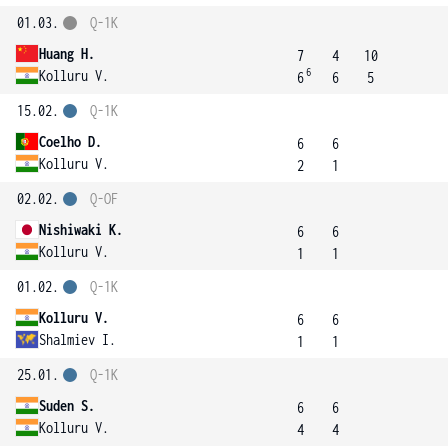
01.03.
Q-1K
Huang H.
7
4
10
6
Kolluru V.
6
6
5
15.02.
Q-1K
Coelho D.
6
6
Kolluru V.
2
1
02.02.
Q-OF
Nishiwaki K.
6
6
Kolluru V.
1
1
01.02.
Q-1K
Kolluru V.
6
6
Shalmiev I.
1
1
25.01.
Q-1K
Suden S.
6
6
Kolluru V.
4
4