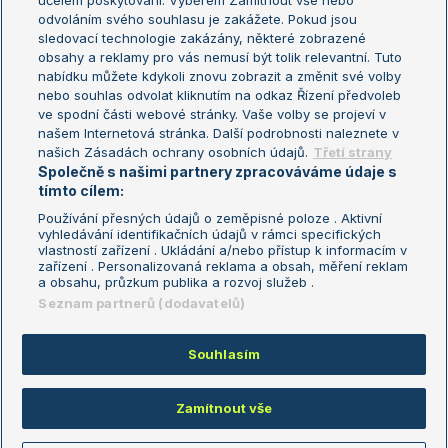
účelem poskytování. Výběrem Zamítnout vše nebo
odvoláním svého souhlasu je zakážete. Pokud jsou
Turnaj mistrů
sledovací technologie zakázány, některé zobrazené
Turnaj mistryň
obsahy a reklamy pro vás nemusí být tolik relevantní. Tuto
Aktualní trendy
nabídku můžete kdykoli znovu zobrazit a změnit své volby
nebo souhlas odvolat kliknutím na odkaz Řízení předvoleb
ve spodní části webové stránky. Vaše volby se projeví v
Fotbalové přestupy
našem Internetová stránka. Další podrobnosti naleznete v
Livesport Daily
našich Zásadách ochrany osobních údajů.
Třetí strany
Společně s našimi partnery zpracováváme údaje s
LS Prague Open
tímto cílem:
Používání přesných údajů o zeměpisné poloze . Aktivní
vyhledávání identifikačních údajů v rámci specifických
vlastností zařízení . Ukládání a/nebo přístup k informacím v
Podmínky užití
Nastavení soukromí
zařízení . Personalizovaná reklama a obsah, měření reklam
GDPR a žurnalistika
Reklama
a obsahu, průzkum publika a rozvoj služeb .
Informace o zpracování osobních
Kontakt
Seznam partnerů (dodavatelů)
údajů
Tiráž
Souhlasím
Copyright © 2008-2026 TenisPortal.cz. Využíváme zpravodajství ČTK.
Zamítnout vše