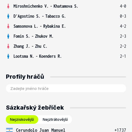
Miroshnichenko V.
-
Khatamova S.
4-0
D'Agostino S.
-
Tabacco G.
0-3
Samsonova L.
-
Rybakina E.
4-2
Fomin S.
-
Zhukov M.
2-3
Zhang J.
-
Zhu C.
2-2
Lootsma N.
-
Koenders R.
2-1
Profily hráčů
Sázkařský žebříček
Nejziskovější
Nejztrátovější
Cerundolo Juan Manuel
+1737