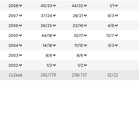
2008
45/33
44/32
1/1
2007
37/24
28/21
9/3
2006
26/25
22/19
4/6
2005
44/18
32/11
12/7
2004
14/18
11/15
3/3
-
2003
8/6
8/6
-
2002
1/2
1/2
Celkem
242/179
210/157
32/22