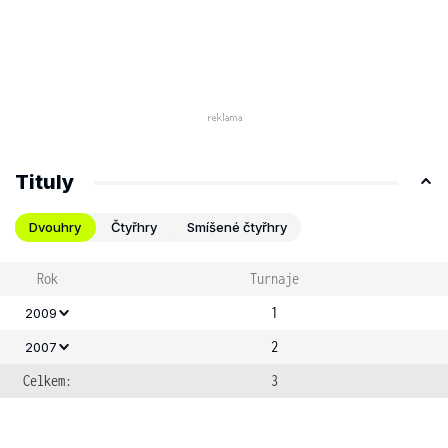
Tituly
Dvouhry
Čtyřhry
Smíšené čtyřhry
Rok
Turnaje
1
2009
2
2007
Celkem:
3