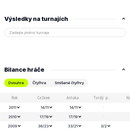
Výsledky na turnajích
Bilance hráče
Dvouhra
Čtyřhra
Smíšené čtyřhry
Rok
Celkem
Antuka
Tvrdý p.
H
-
2011
14/11
14/11
-
2010
17/19
17/19
2009
36/23
33/21
3/2