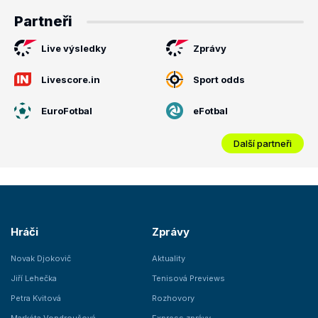
Partneři
Live výsledky
Zprávy
Livescore.in
Sport odds
EuroFotbal
eFotbal
Další partneři
Hráči
Zprávy
Novak Djokovič
Aktuality
Jiří Lehečka
Tenisová Previews
Petra Kvitová
Rozhovory