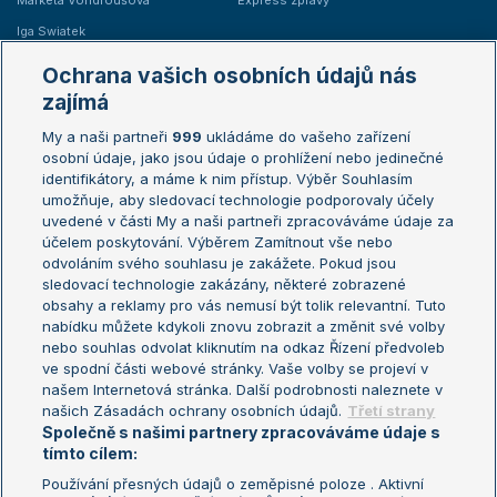
Markéta Vondroušová
Express zprávy
Iga Swiatek
Marie Bouzková
Ochrana vašich osobních údajů nás
Žebříčky
Kalendář turnajů
zajímá
My a naši partneři
999
ukládáme do vašeho zařízení
Žebříček ATP (muži)
Australian Open
osobní údaje, jako jsou údaje o prohlížení nebo jedinečné
Žebříček WTA (ženy)
French Open
identifikátory, a máme k nim přístup. Výběr Souhlasím
umožňuje, aby sledovací technologie podporovaly účely
Sázkařský žebříček
Wimbledon
uvedené v části My a naši partneři zpracováváme údaje za
US Open
účelem poskytování. Výběrem Zamítnout vše nebo
odvoláním svého souhlasu je zakážete. Pokud jsou
Turnaj mistrů
sledovací technologie zakázány, některé zobrazené
Turnaj mistryň
obsahy a reklamy pro vás nemusí být tolik relevantní. Tuto
Aktualní trendy
nabídku můžete kdykoli znovu zobrazit a změnit své volby
nebo souhlas odvolat kliknutím na odkaz Řízení předvoleb
ve spodní části webové stránky. Vaše volby se projeví v
Fotbalové přestupy
našem Internetová stránka. Další podrobnosti naleznete v
Livesport Daily
našich Zásadách ochrany osobních údajů.
Třetí strany
Společně s našimi partnery zpracováváme údaje s
LS Prague Open
tímto cílem:
Používání přesných údajů o zeměpisné poloze . Aktivní