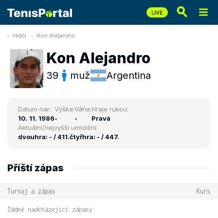
Hráči
Kon Alejandro
Kon Alejandro
39
muž
Argentina
Datum nar.:
Výška:
Váha:
Hraje rukou:
10. 11. 1986
-
-
Pravá
Aktuální/nejvyšší umístění:
dvouhra: - / 411.
čtyřhra: - / 447.
Příští zápas
Turnaj a zápas
Kurs
Žádné nadcházející zápasy.