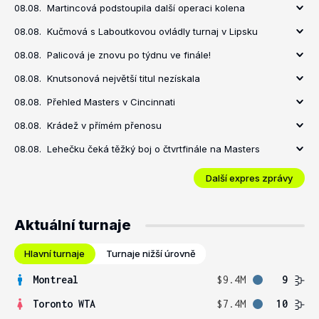
08.08.
Martincová podstoupila další operaci kolena
08.08.
Kučmová s Laboutkovou ovládly turnaj v Lipsku
08.08.
Palicová je znovu po týdnu ve finále!
08.08.
Knutsonová největší titul nezískala
08.08.
Přehled Masters v Cincinnati
08.08.
Krádež v přímém přenosu
08.08.
Lehečku čeká těžký boj o čtvrtfinále na Masters
Další expres zprávy
Aktuální turnaje
Hlavní turnaje
Turnaje nižší úrovně
Montreal
$9.4M
9
Toronto WTA
$7.4M
10