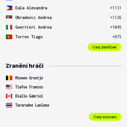
Eala Alexandra
+1131
Obradovic Andrea
+1126
Guerrieri Andrea
+1045
Torres Tiago
+975
Celý žebříček
Zranění hráči
Minnen Greetje
Tiafoe Frances
Diallo Gabriel
Tararudee Lanlana
Celý seznam