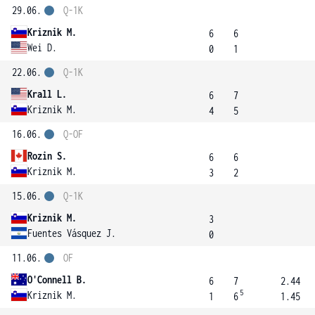
29.06.
Q-1K
Kriznik M.
6
6
Wei D.
0
1
22.06.
Q-1K
Krall L.
6
7
Kriznik M.
4
5
16.06.
Q-OF
Rozin S.
6
6
Kriznik M.
3
2
15.06.
Q-1K
Kriznik M.
3
Fuentes Vásquez J.
0
11.06.
OF
O'Connell B.
6
7
2.44
5
Kriznik M.
1
6
1.45