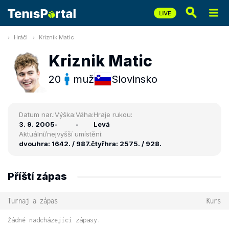
Hráči
Kriznik Matic
Kriznik Matic
20
muž
Slovinsko
Datum nar.:
Výška:
Váha:
Hraje rukou:
3. 9. 2005
-
-
Levá
Aktuální/nejvyšší umístění:
dvouhra: 1642. / 987.
čtyřhra: 2575. / 928.
Příští zápas
Turnaj a zápas
Kurs
Žádné nadcházející zápasy.