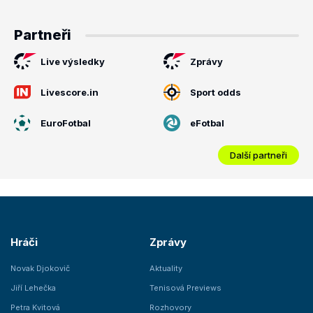
Partneři
Live výsledky
Zprávy
Livescore.in
Sport odds
EuroFotbal
eFotbal
Další partneři
Hráči
Zprávy
Novak Djokovič
Aktuality
Jiří Lehečka
Tenisová Previews
Petra Kvitová
Rozhovory