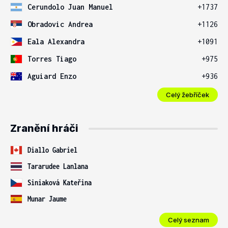
Cerundolo Juan Manuel
+1737
Obradovic Andrea
+1126
Eala Alexandra
+1091
Torres Tiago
+975
Aguiard Enzo
+936
Celý žebříček
Zranění hráči
Diallo Gabriel
Tararudee Lanlana
Siniaková Kateřina
Munar Jaume
Celý seznam