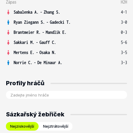
Zápas
H2H
Sabalenka A.
-
Zhang S.
4-1
Ryan Ziegann S.
-
Gadecki T.
3-0
Brantmeier R.
-
Mandlik E.
0-3
Sakkari M.
-
Gauff C.
5-6
Mertens E.
-
Osaka N.
3-5
Norrie C.
-
De Minaur A.
3-3
Profily hráčů
Sázkařský žebříček
Nejziskovější
Nejztrátovější