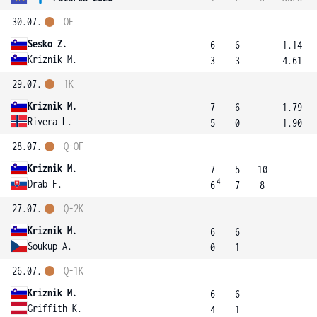
30.07.
OF
Sesko Z.
6
6
1.14
Kriznik M.
3
3
4.61
29.07.
1K
Kriznik M.
7
6
1.79
Rivera L.
5
0
1.90
28.07.
Q-OF
Kriznik M.
7
5
10
4
Drab F.
6
7
8
27.07.
Q-2K
Kriznik M.
6
6
Soukup A.
0
1
26.07.
Q-1K
Kriznik M.
6
6
Griffith K.
4
1