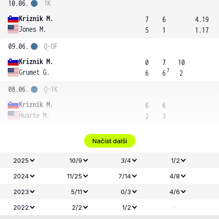
10.06.
1K
Kriznik M.
7
6
4.19
Jones M.
5
1
1.17
09.06.
Q-OF
Kriznik M.
0
7
10
7
Grumet G.
6
6
2
08.06.
Q-1K
Kriznik M.
6
6
Huarte M.
2
3
Načíst další
2025
10/9
3/4
1/2
2024
11/25
7/14
4/8
2023
5/11
0/3
4/6
-
2022
2/2
1/2