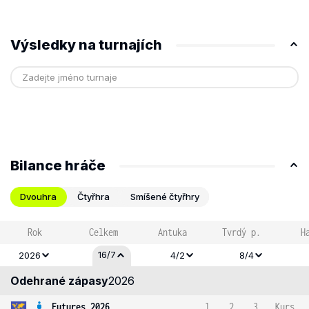
Výsledky na turnajích
Bilance hráče
Dvouhra
Čtyřhra
Smíšené čtyřhry
Rok
Celkem
Antuka
Tvrdý p.
H
16/7
2026
4/2
8/4
Odehrané zápasy
2026
Futures 2026
1
2
3
Kurs