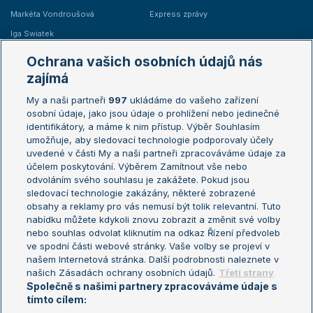
Markéta Vondroušová
Express zprávy
Iga Swiatek
Marie Bouzková
Ochrana vašich osobních údajů nás
Žebříčky
Kalendář turnajů
zajímá
My a naši partneři
997
ukládáme do vašeho zařízení
Žebříček ATP (muži)
Australian Open
osobní údaje, jako jsou údaje o prohlížení nebo jedinečné
Žebříček WTA (ženy)
French Open
identifikátory, a máme k nim přístup. Výběr Souhlasím
umožňuje, aby sledovací technologie podporovaly účely
Sázkařský žebříček
Wimbledon
uvedené v části My a naši partneři zpracováváme údaje za
US Open
účelem poskytování. Výběrem Zamítnout vše nebo
odvoláním svého souhlasu je zakážete. Pokud jsou
Turnaj mistrů
sledovací technologie zakázány, některé zobrazené
Turnaj mistryň
obsahy a reklamy pro vás nemusí být tolik relevantní. Tuto
Aktualní trendy
nabídku můžete kdykoli znovu zobrazit a změnit své volby
nebo souhlas odvolat kliknutím na odkaz Řízení předvoleb
ve spodní části webové stránky. Vaše volby se projeví v
Fotbalové přestupy
našem Internetová stránka. Další podrobnosti naleznete v
Livesport Daily
našich Zásadách ochrany osobních údajů.
Třetí strany
Společně s našimi partnery zpracováváme údaje s
LS Prague Open
tímto cílem: