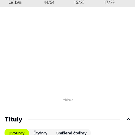
Celkem
44/54
15/25
17/20
Tituly
Dvouhry
Čtyřhry
Smíšené čtyřhry