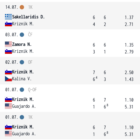
14.07.
1K
Sakellaridis D.
6
6
1.37
Kriznik M.
4
2
2.71
03.07.
ČF
Zamora N.
6
6
1.35
Kriznik M.
3
1
2.79
02.07.
OF
Kriznik M.
7
6
2.50
4
Kalina V.
6
3
1.43
01.07.
Q-OF
Kriznik M.
6
7
1.10
8
Guajardo A.
1
6
5.31
01.07.
1K
Kriznik M.
6
7
1.10
8
Guajardo A.
1
6
5.31