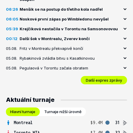
06:26
Menšík se na postup do třetího kola nadřel
06:05
Noskové první zápas po Wimbledonu nevyšel
05:39
Krejčíková nestačila v Torontu na Samsonovovou
00:12
Další šok v Montrealu, Zverev končí
05.08.
Fritz v Montrealu překvapivě končí
05.08.
Rybakinová zvládla bitvu s Kasatkinovou
05.08.
Pegulaová v Torontu začala obratem
Další expres zprávy
Aktuální turnaje
Hlavní turnaje
Turnaje nižší úrovně
Montreal
$9.4M
31
Toronto WTA
$7.4M
32