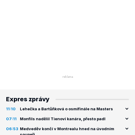
Expres zprávy
11:10
Lehečka a Bartůňková o osmifinále na Masters
07:11
Monfils nadělil Tienovi kanára, přesto padl
06:53
Medveděv končí v Montrealu hned na úvodním
soupeři