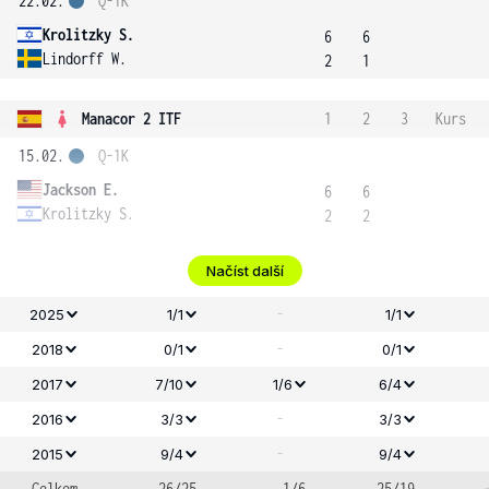
22.02.
Q-1K
Krolitzky S.
6
6
Lindorff W.
2
1
Manacor 2 ITF
1
2
3
Kurs
15.02.
Q-1K
Jackson E.
6
6
Krolitzky S.
2
2
Načíst další
-
2025
1/1
1/1
-
2018
0/1
0/1
2017
7/10
1/6
6/4
-
2016
3/3
3/3
-
2015
9/4
9/4
Celkem
26/25
1/6
25/19