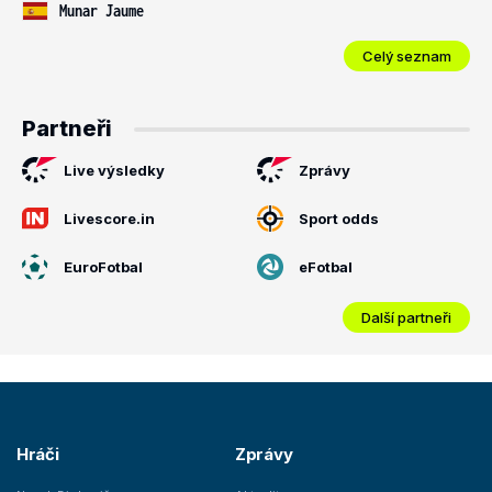
Munar Jaume
Celý seznam
Partneři
Live výsledky
Zprávy
Livescore.in
Sport odds
EuroFotbal
eFotbal
Další partneři
Hráči
Zprávy