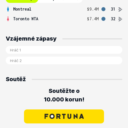
Montreal
$9.4M
31
Toronto WTA
$7.4M
32
Vzájemné zápasy
Soutěž
Soutěžte o
10.000 korun!