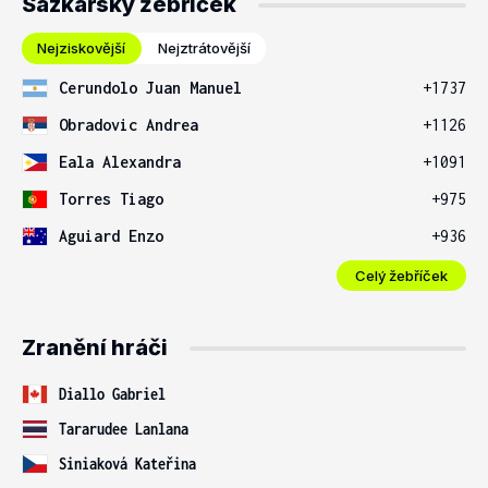
Sázkařský žebříček
Nejziskovější
Nejztrátovější
Cerundolo Juan Manuel
+1737
Obradovic Andrea
+1126
Eala Alexandra
+1091
Torres Tiago
+975
Aguiard Enzo
+936
Celý žebříček
Zranění hráči
Diallo Gabriel
Tararudee Lanlana
Siniaková Kateřina