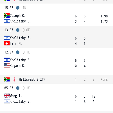
15.07.
1K
Joseph C.
6
6
1.98
Krolitzky S.
2
4
1.72
13.07.
Q-OF
Krolitzky S.
6
6
Fehr N.
4
1
12.07.
Q-1K
Krolitzky S.
6
6
Rugara K.
0
4
Hillcrest 2 ITF
1
2
3
Kurs
05.07.
Q-1K
Wong I.
6
3
10
Krolitzky S.
1
6
3