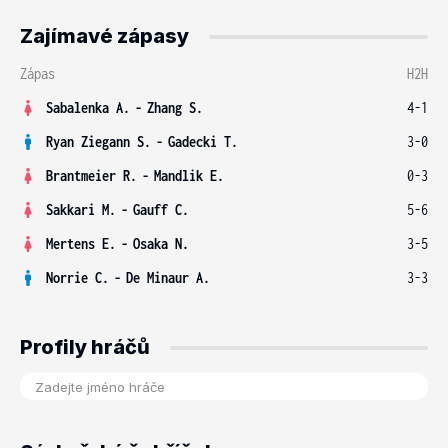
Zajímavé zápasy
Zápas
H2H
Sabalenka A.
-
Zhang S.
4-1
Ryan Ziegann S.
-
Gadecki T.
3-0
Brantmeier R.
-
Mandlik E.
0-3
Sakkari M.
-
Gauff C.
5-6
Mertens E.
-
Osaka N.
3-5
Norrie C.
-
De Minaur A.
3-3
Profily hráčů