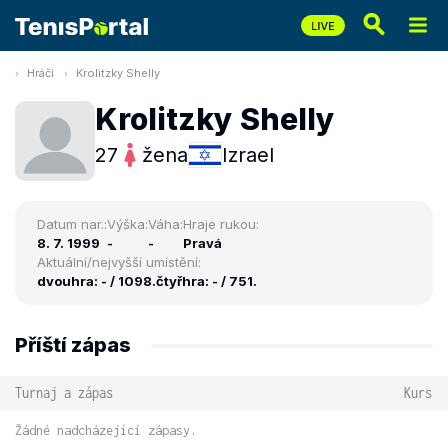
Hráči
Krolitzky Shelly
Krolitzky Shelly
27
žena
Izrael
Datum nar.:
Výška:
Váha:
Hraje rukou:
8. 7. 1999
-
-
Pravá
Aktuální/nejvyšší umístění:
dvouhra: - / 1098.
čtyřhra: - / 751.
Příští zápas
Turnaj a zápas
Kurs
Žádné nadcházející zápasy.