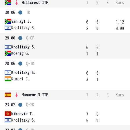
Hillcrest ITF
1
2
3
Kurs
30.06.
1K
Van Zyl J.
6
6
1.12
Krolitzky S.
2
0
4.99
29.06.
Q-OF
Krolitzky S.
6
6
Koenig G.
1
1
28.06.
Q-1K
Krolitzky S.
6
6
Kumari J.
3
1
Manacor 3 ITF
1
2
3
Kurs
23.02.
Q-2K
Nikcevic T.
7
6
Krolitzky S.
5
2