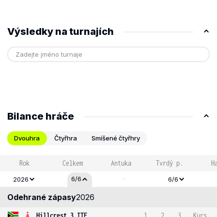
Výsledky na turnajích
Bilance hráče
Dvouhra
Čtyřhra
Smíšené čtyřhry
Rok
Celkem
Antuka
Tvrdý p.
H
-
6/6
2026
6/6
Odehrané zápasy
2026
Hillcrest 3 ITF
1
2
3
Kurs