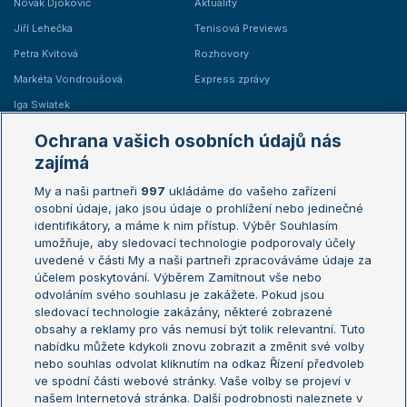
Novak Djokovič
Aktuality
Jiří Lehečka
Tenisová Previews
Petra Kvitová
Rozhovory
Markéta Vondroušová
Express zprávy
Iga Swiatek
Marie Bouzková
Ochrana vašich osobních údajů nás
Žebříčky
Kalendář turnajů
zajímá
My a naši partneři
997
ukládáme do vašeho zařízení
Žebříček ATP (muži)
Australian Open
osobní údaje, jako jsou údaje o prohlížení nebo jedinečné
Žebříček WTA (ženy)
French Open
identifikátory, a máme k nim přístup. Výběr Souhlasím
umožňuje, aby sledovací technologie podporovaly účely
Sázkařský žebříček
Wimbledon
uvedené v části My a naši partneři zpracováváme údaje za
US Open
účelem poskytování. Výběrem Zamítnout vše nebo
odvoláním svého souhlasu je zakážete. Pokud jsou
Turnaj mistrů
sledovací technologie zakázány, některé zobrazené
Turnaj mistryň
obsahy a reklamy pro vás nemusí být tolik relevantní. Tuto
Aktualní trendy
nabídku můžete kdykoli znovu zobrazit a změnit své volby
nebo souhlas odvolat kliknutím na odkaz Řízení předvoleb
ve spodní části webové stránky. Vaše volby se projeví v
Fotbalové přestupy
našem Internetová stránka. Další podrobnosti naleznete v
Livesport Daily