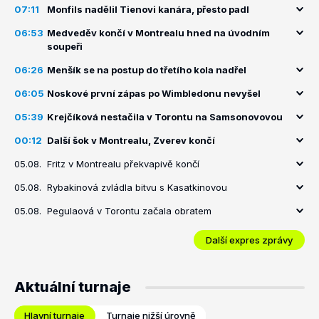
07:11
Monfils nadělil Tienovi kanára, přesto padl
06:53
Medveděv končí v Montrealu hned na úvodním
soupeři
06:26
Menšík se na postup do třetího kola nadřel
06:05
Noskové první zápas po Wimbledonu nevyšel
05:39
Krejčíková nestačila v Torontu na Samsonovovou
00:12
Další šok v Montrealu, Zverev končí
05.08.
Fritz v Montrealu překvapivě končí
05.08.
Rybakinová zvládla bitvu s Kasatkinovou
05.08.
Pegulaová v Torontu začala obratem
Další expres zprávy
Aktuální turnaje
Hlavní turnaje
Turnaje nižší úrovně