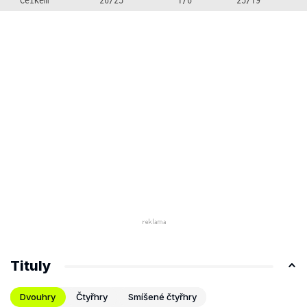
Tituly
Dvouhry
Čtyřhry
Smíšené čtyřhry