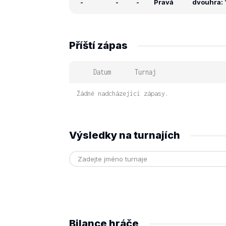
-
-
-
Pravá
dvouhra: 
Příští zápas
Datum
Turnaj
Žádné nadcházející zápasy.
Výsledky na turnajích
Bilance hráče