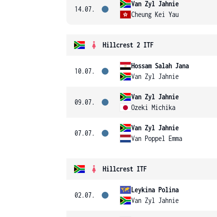
Van Zyl Jahnie
14.07.
Cheung Kei Yau
Hillcrest 2 ITF
Hossam Salah Jana
10.07.
Van Zyl Jahnie
Van Zyl Jahnie
09.07.
Ozeki Michika
Van Zyl Jahnie
07.07.
Van Poppel Emma
Hillcrest ITF
Leykina Polina
02.07.
Van Zyl Jahnie