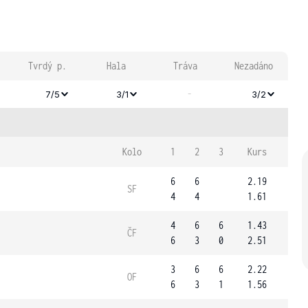
Tvrdý p.
Hala
Tráva
Nezadáno
-
7/5
3/1
3/2
Kolo
1
2
3
Kurs
6
6
2.19
SF
4
4
1.61
4
6
6
1.43
ČF
6
3
0
2.51
3
6
6
2.22
OF
6
3
1
1.56