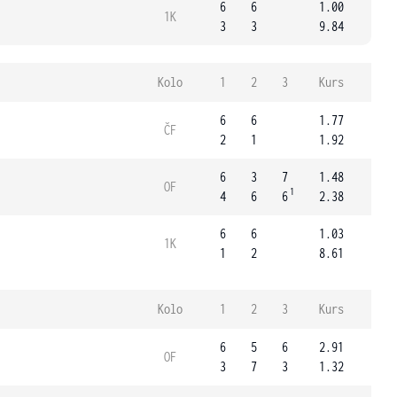
6
6
1.00
1K
3
3
9.84
Kolo
1
2
3
Kurs
6
6
1.77
ČF
2
1
1.92
6
3
7
1.48
OF
1
4
6
6
2.38
6
6
1.03
1K
1
2
8.61
Kolo
1
2
3
Kurs
6
5
6
2.91
OF
3
7
3
1.32