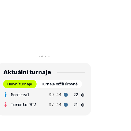
Aktuální turnaje
Hlavní turnaje
Turnaje nižší úrovně
Montreal
$9.4M
22
Toronto WTA
$7.4M
21