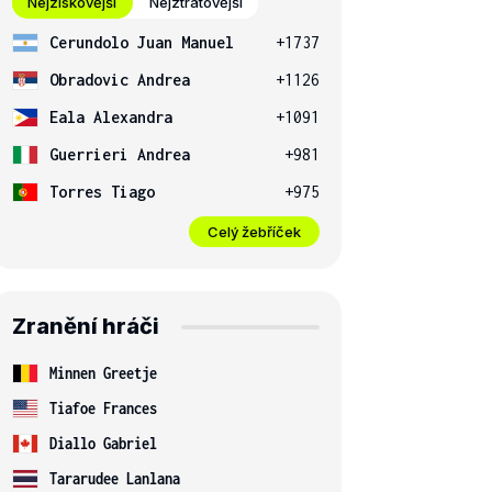
Nejziskovější
Nejztrátovější
Cerundolo Juan Manuel
+1737
Obradovic Andrea
+1126
Eala Alexandra
+1091
Guerrieri Andrea
+981
Torres Tiago
+975
Celý žebříček
Zranění hráči
Minnen Greetje
Tiafoe Frances
Diallo Gabriel
Tararudee Lanlana