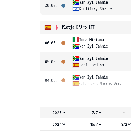
Van Zyl Jahnie
30.06.
Krolitzky Shelly
Platja D'Aro ITF
Tona Miriana
06.05.
Van Zyl Jahnie
Van Zyl Jahnie
05.05.
Font Jordina
Van Zyl Jahnie
04.05.
Cabassers Morros Anna
-
2025
7/7
2024
15/7
3/2