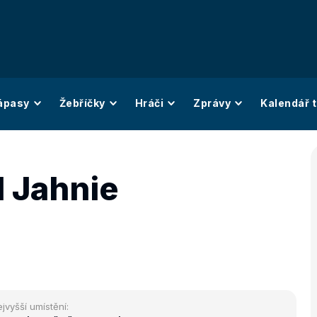
ápasy
Žebříčky
Hráči
Zprávy
Kalendář t
l Jahnie
jvyšší umístění: