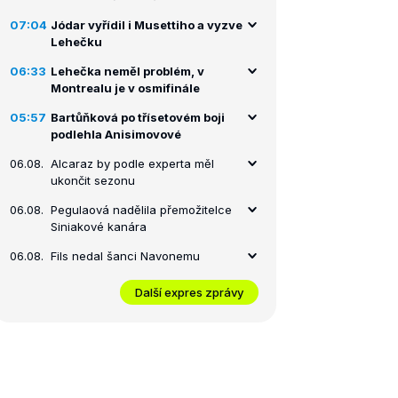
07:04
Jódar vyřídil i Musettiho a vyzve
Lehečku
06:33
Lehečka neměl problém, v
Montrealu je v osmifinále
05:57
Bartůňková po třísetovém boji
podlehla Anisimovové
06.08.
Alcaraz by podle experta měl
ukončit sezonu
06.08.
Pegulaová nadělila přemožitelce
Siniakové kanára
06.08.
Fils nedal šanci Navonemu
Další expres zprávy