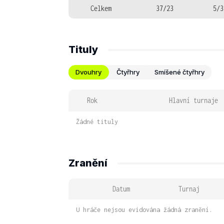
Celkem
37/23
5/3
Tituly
Dvouhry
Čtyřhry
Smíšené čtyřhry
Rok
Hlavní turnaje
Žádné tituly
Zranění
Datum
Turnaj
U hráče nejsou evidována žádná zranění.