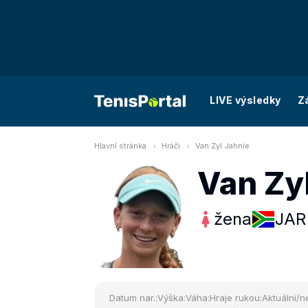
LIVE výsledky
Z
Hlavní stránka
Hráči
Van Zyl Jahnie
Van Zy
žena
JAR
Datum nar.:
Výška:
Váha:
Hraje rukou:
Aktuální/ne