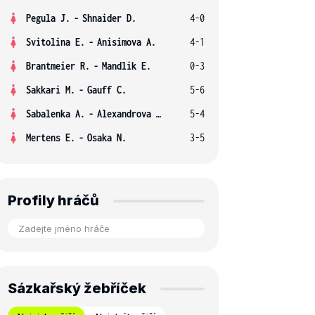
Pegula J.
-
Shnaider D.
4-0
Svitolina E.
-
Anisimova A.
4-1
Brantmeier R.
-
Mandlik E.
0-3
Sakkari M.
-
Gauff C.
5-6
Sabalenka A.
-
Alexandrova E.
5-4
Mertens E.
-
Osaka N.
3-5
Profily hráčů
Sázkařský žebříček