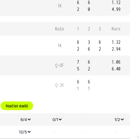
6
6
1.12
1K
2
0
4.99
Kolo
1
2
3
Kurs
6
3
6
1.32
1K
2
6
2
2.94
7
6
1.06
Q-OF
5
2
6.40
6
6
Q-2K
1
1
Načíst další
-
6/4
0/1
1/2
-
-
-
12/5