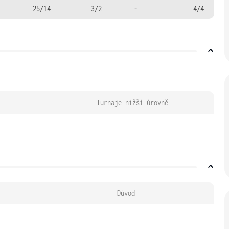
25/14
3/2
-
4/4
Turnaje nižší úrovně
Důvod