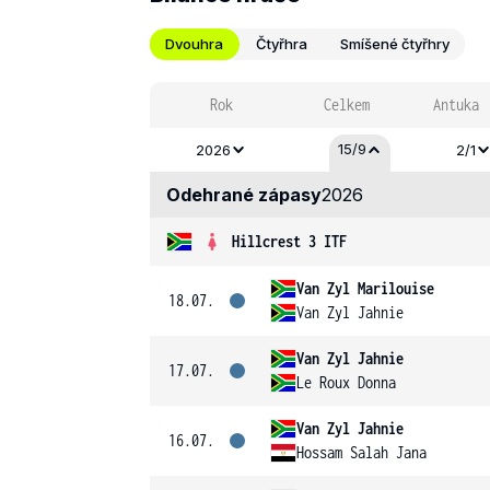
Dvouhra
Čtyřhra
Smíšené čtyřhry
Rok
Celkem
Antuka
15/9
2026
2/1
Odehrané zápasy
2026
Hillcrest 3 ITF
Van Zyl Marilouise
18.07.
Van Zyl Jahnie
Van Zyl Jahnie
17.07.
Le Roux Donna
Van Zyl Jahnie
16.07.
Hossam Salah Jana