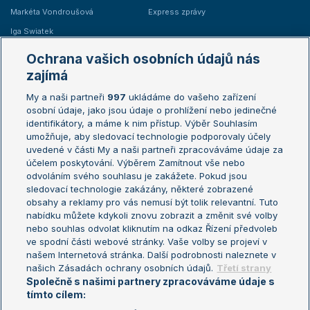
Markéta Vondroušová
Express zprávy
Iga Swiatek
Marie Bouzková
Ochrana vašich osobních údajů nás
Žebříčky
Kalendář turnajů
zajímá
My a naši partneři
997
ukládáme do vašeho zařízení
Žebříček ATP (muži)
Australian Open
osobní údaje, jako jsou údaje o prohlížení nebo jedinečné
Žebříček WTA (ženy)
French Open
identifikátory, a máme k nim přístup. Výběr Souhlasím
umožňuje, aby sledovací technologie podporovaly účely
Sázkařský žebříček
Wimbledon
uvedené v části My a naši partneři zpracováváme údaje za
US Open
účelem poskytování. Výběrem Zamítnout vše nebo
odvoláním svého souhlasu je zakážete. Pokud jsou
Turnaj mistrů
sledovací technologie zakázány, některé zobrazené
Turnaj mistryň
obsahy a reklamy pro vás nemusí být tolik relevantní. Tuto
Aktualní trendy
nabídku můžete kdykoli znovu zobrazit a změnit své volby
nebo souhlas odvolat kliknutím na odkaz Řízení předvoleb
ve spodní části webové stránky. Vaše volby se projeví v
Fotbalové přestupy
našem Internetová stránka. Další podrobnosti naleznete v
Livesport Daily
našich Zásadách ochrany osobních údajů.
Třetí strany
Společně s našimi partnery zpracováváme údaje s
LS Prague Open
tímto cílem: