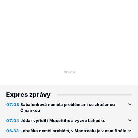
Expres zprávy
07:08
Sabalenková neměla problém ani se zkušenou
Číňankou
07:04
Jódar vyřídil i Musettiho a vyzve Lehečku
06:33
Lehečka neměl problém, v Montrealu je v osmifinále