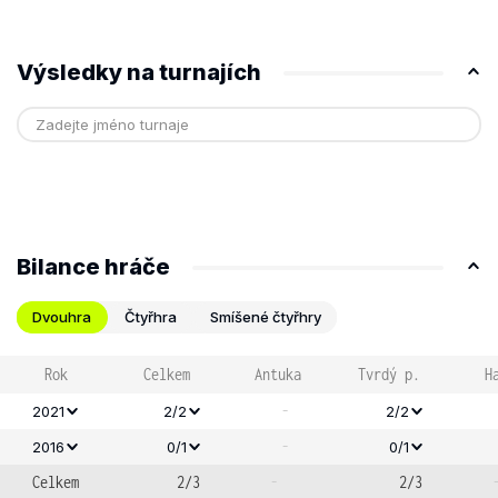
Výsledky na turnajích
Bilance hráče
Dvouhra
Čtyřhra
Smíšené čtyřhry
Rok
Celkem
Antuka
Tvrdý p.
H
-
2021
2/2
2/2
-
2016
0/1
0/1
Celkem
2/3
-
2/3