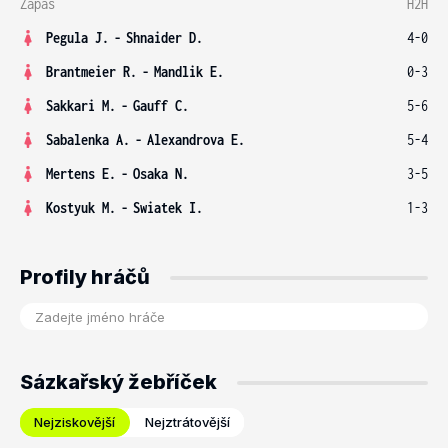
Zápas
H2H
Pegula J.
-
Shnaider D.
4-0
Brantmeier R.
-
Mandlik E.
0-3
Sakkari M.
-
Gauff C.
5-6
Sabalenka A.
-
Alexandrova E.
5-4
Mertens E.
-
Osaka N.
3-5
Kostyuk M.
-
Swiatek I.
1-3
Profily hráčů
Sázkařský žebříček
Nejziskovější
Nejztrátovější