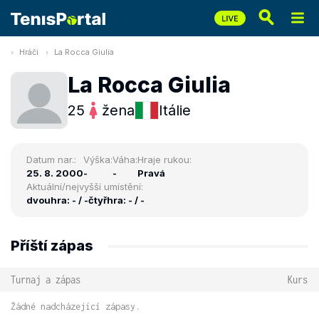
Hráči
La Rocca Giulia
La Rocca Giulia
25
žena
Itálie
Datum nar.:
Výška:
Váha:
Hraje rukou:
25. 8. 2000
-
-
Pravá
Aktuální/nejvyšší umístění:
dvouhra: - / -
čtyřhra: - / -
Příští zápas
Turnaj a zápas
Kurs
Žádné nadcházející zápasy.