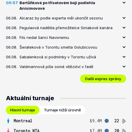
05:57
Bartůňková po třísetovém boji podlehla
Anisimovové
06.08.
Alcaraz by podle experta měl ukončit sezonu
06.08.
Pegulaová nadělila přemožitelce Siniakové kanára
06.08.
Fils nedal šanci Navonemu
06.08.
Šwiateková v Torontu smetla Golubicovou
06.08.
Sabalenková si podmínky v Torontu užívá
06.08.
Valdmannová píše osmé vítězství v řadě
Další expres zprávy
Aktuální turnaje
Hlavní turnaje
Turnaje nižší úrovně
Montreal
$9.4M
22
Toronto WTA
$7.4M
20