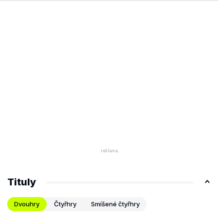
Tituly
Dvouhry
Čtyřhry
Smíšené čtyřhry