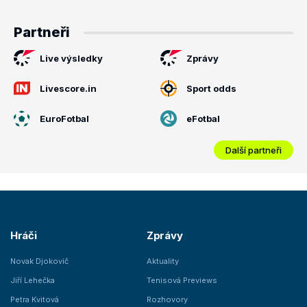
Partneři
Live výsledky
Zprávy
Livescore.in
Sport odds
EuroFotbal
eFotbal
Další partneři
Hráči
Zprávy
Novak Djokovič
Aktuality
Jiří Lehečka
Tenisová Previews
Petra Kvitová
Rozhovory