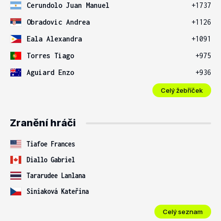
Cerundolo Juan Manuel
+1737
Obradovic Andrea
+1126
Eala Alexandra
+1091
Torres Tiago
+975
Aguiard Enzo
+936
Celý žebříček
Zranění hráči
Tiafoe Frances
Diallo Gabriel
Tararudee Lanlana
Siniaková Kateřina
Celý seznam