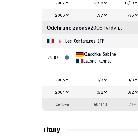
2007
13/16
12/10
2006
7/7
7/5
Odehrané zápasy
2006
Tvrdý p.
Les Contamines ITF
Klaschka Sabine
25.07.
Laisne Kinnie
2005
1/3
1/3
2004
0/2
0/2
Celkem
160/143
111/103
Tituly