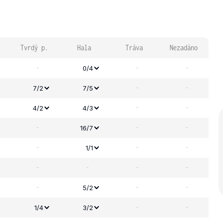
Tvrdý p.
Hala
Tráva
Nezadáno
-
-
-
0/4
-
-
7/2
7/5
-
-
4/2
4/3
-
-
-
16/7
-
-
-
1/1
-
-
-
-
-
-
-
5/2
-
-
1/4
3/2