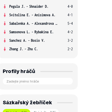
Pegula J.
-
Shnaider D.
4-0
Svitolina E.
-
Anisimova A.
4-1
Sabalenka A.
-
Alexandrova E.
5-4
Samsonova L.
-
Rybakina E.
4-2
Sanchez A.
-
Bosio V.
3-2
Zhang J.
-
Zhu C.
2-2
Profily hráčů
Sázkařský žebříček