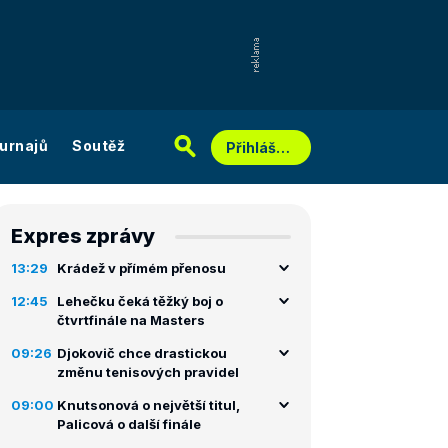
urnajů
Soutěž
Přihlášení
Expres zprávy
13:29
Krádež v přímém přenosu
12:45
Lehečku čeká těžký boj o
čtvrtfinále na Masters
09:26
Djokovič chce drastickou
změnu tenisových pravidel
09:00
Knutsonová o největší titul,
Palicová o další finále