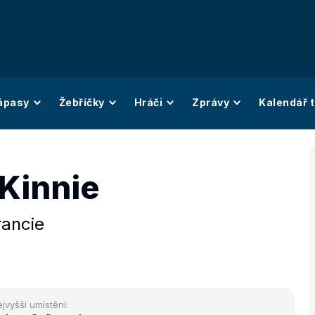
ápasy
Žebříčky
Hráči
Zprávy
Kalendář t
 Kinnie
rancie
jvyšší umístění: