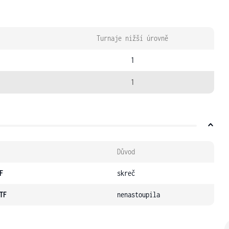
Turnaje nižší úrovně
1
1
Důvod
F
skreč
TF
nenastoupila