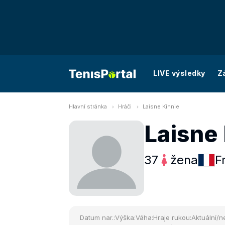
LIVE výsledky
Z
Hlavní stránka
Hráči
Laisne Kinnie
Laisne
37
žena
F
Datum nar.:
Výška:
Váha:
Hraje rukou:
Aktuální/ne