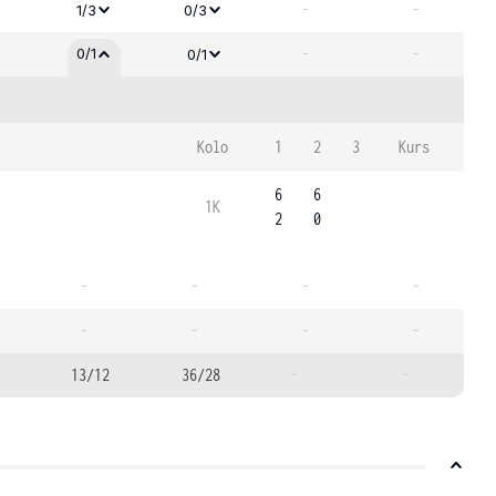
-
-
1/3
0/3
-
-
0/1
0/1
Kolo
1
2
3
Kurs
6
6
1K
2
0
-
-
-
-
-
-
-
-
13/12
36/28
-
-