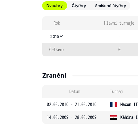
Dvouhry
Čtyřhry
Smíšené čtyřhry
Rok
Hlavní turnaje
-
2015
Celkem:
0
Zranění
Datum
Turnaj
02.03.2016 - 21.03.2016
Macon IT
14.03.2009 - 28.03.2009
Káhira I