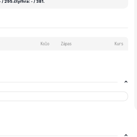
 / 295.
čtyřhra: - / 381.
Kolo
Zápas
Kurs