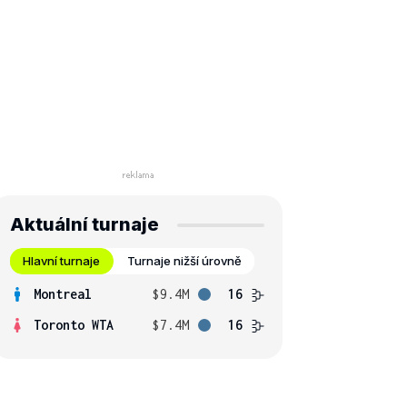
Aktuální turnaje
Hlavní turnaje
Turnaje nižší úrovně
Montreal
$9.4M
16
Toronto WTA
$7.4M
16