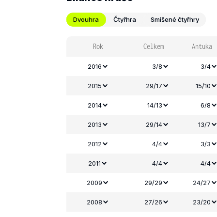
Dvouhra
Čtyřhra
Smíšené čtyřhry
Rok
Celkem
Antuka
2016
3/8
3/4
2015
29/17
15/10
2014
14/13
6/8
2013
29/14
13/7
2012
4/4
3/3
2011
4/4
4/4
2009
29/29
24/27
2008
27/26
23/20