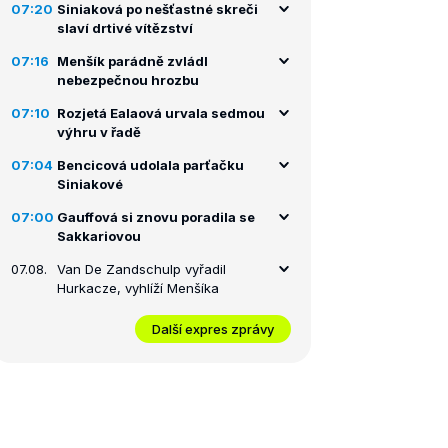
07:20
Siniaková po nešťastné skreči
slaví drtivé vítězství
07:16
Menšík parádně zvládl
nebezpečnou hrozbu
07:10
Rozjetá Ealaová urvala sedmou
výhru v řadě
07:04
Bencicová udolala parťačku
Siniakové
07:00
Gauffová si znovu poradila se
Sakkariovou
07.08.
Van De Zandschulp vyřadil
Hurkacze, vyhlíží Menšíka
Další expres zprávy