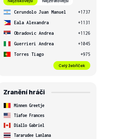
Nejziskovější
Nejztrátovější
Cerundolo Juan Manuel
+1737
Eala Alexandra
+1131
Obradovic Andrea
+1126
Guerrieri Andrea
+1045
Torres Tiago
+975
Celý žebříček
Zranění hráči
Minnen Greetje
Tiafoe Frances
Diallo Gabriel
Tararudee Lanlana