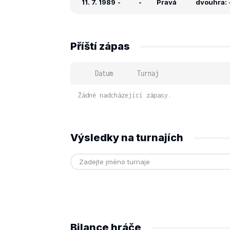
11. 7. 1989
-
-
Pravá
dvouhra: -
Příští zápas
Datum
Turnaj
Žádné nadcházející zápasy.
Výsledky na turnajích
Bilance hráče