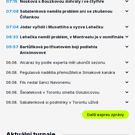
07:15
Nosková s Bouzkovou dohrály i ve čtyřhře
07:08
Sabalenková neměla problém ani se zkušenou
Číňankou
07:04
Jódar vyřídil i Musettiho a vyzve Lehečku
06:33
Lehečka neměl problém, v Montrealu je v osmifinále
05:57
Bartůňková po třísetovém boji podlehla
Anisimovové
06.08.
Alcaraz by podle experta měl ukončit sezonu
06.08.
Pegulaová nadělila přemožitelce Siniakové kanára
06.08.
Fils nedal šanci Navonemu
06.08.
Šwiateková v Torontu smetla Golubicovou
06.08.
Sabalenková si podmínky v Torontu užívá
Další expres zprávy
Aktuální turnaje