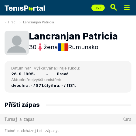
Hráči
Lancranjan Patricia
Lancranjan Patricia
30
žena
Rumunsko
Datum nar.:
Výška:
Váha:
Hraje rukou:
26. 9. 1995
-
-
Pravá
Aktuální/nejvyšší umístění:
dvouhra: - / 871.
čtyřhra: - / 1131.
Příští zápas
Turnaj a zápas
Kurs
Žádné nadcházející zápasy.