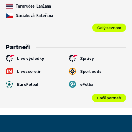
Tararudee Lanlana
Siniaková Kateřina
Celý seznam
Partneři
Live výsledky
Zprávy
Livescore.in
Sport odds
EuroFotbal
eFotbal
Další partneři