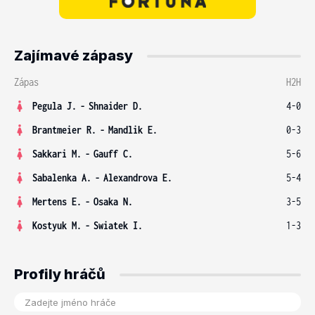
Zajímavé zápasy
Zápas
H2H
Pegula J.
-
Shnaider D.
4-0
Brantmeier R.
-
Mandlik E.
0-3
Sakkari M.
-
Gauff C.
5-6
Sabalenka A.
-
Alexandrova E.
5-4
Mertens E.
-
Osaka N.
3-5
Kostyuk M.
-
Swiatek I.
1-3
Profily hráčů