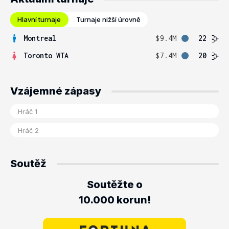
Hlavní turnaje
Turnaje nižší úrovně
Montreal
$9.4M
22
Toronto WTA
$7.4M
20
Vzájemné zápasy
Soutěž
Soutěžte o
10.000 korun!