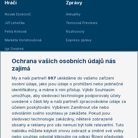
Hráči
Zprávy
Novak Djokovič
Aktuality
Jiří Lehečka
Tenisová Previews
Petra Kvitová
Rozhovory
Markéta Vondroušová
Express zprávy
Iga Swiatek
Marie Bouzková
Ochrana vašich osobních údajů nás
Žebříčky
Kalendář turnajů
zajímá
My a naši partneři
997
ukládáme do vašeho zařízení
Žebříček ATP (muži)
Australian Open
osobní údaje, jako jsou údaje o prohlížení nebo jedinečné
Žebříček WTA (ženy)
French Open
identifikátory, a máme k nim přístup. Výběr Souhlasím
umožňuje, aby sledovací technologie podporovaly účely
Sázkařský žebříček
Wimbledon
uvedené v části My a naši partneři zpracováváme údaje za
US Open
účelem poskytování. Výběrem Zamítnout vše nebo
odvoláním svého souhlasu je zakážete. Pokud jsou
Turnaj mistrů
sledovací technologie zakázány, některé zobrazené
Turnaj mistryň
obsahy a reklamy pro vás nemusí být tolik relevantní. Tuto
Aktualní trendy
nabídku můžete kdykoli znovu zobrazit a změnit své volby
nebo souhlas odvolat kliknutím na odkaz Řízení předvoleb