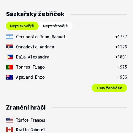
Sázkařský žebříček
Nejziskovější
Nejztrátovější
Cerundolo Juan Manuel
+1737
Obradovic Andrea
+1126
Eala Alexandra
+1091
Torres Tiago
+975
Aguiard Enzo
+936
Celý žebříček
Zranění hráči
Tiafoe Frances
Diallo Gabriel