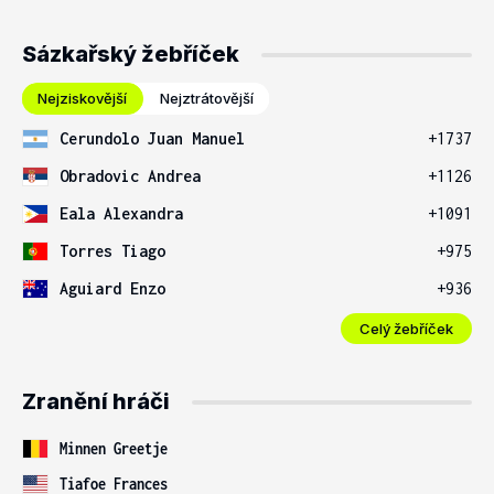
Sázkařský žebříček
Nejziskovější
Nejztrátovější
Cerundolo Juan Manuel
+1737
Obradovic Andrea
+1126
Eala Alexandra
+1091
Torres Tiago
+975
Aguiard Enzo
+936
Celý žebříček
Zranění hráči
Minnen Greetje
Tiafoe Frances