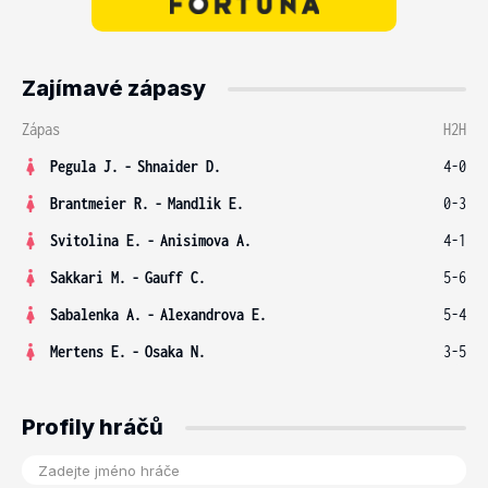
Zajímavé zápasy
Zápas
H2H
Pegula J.
-
Shnaider D.
4-0
Brantmeier R.
-
Mandlik E.
0-3
Svitolina E.
-
Anisimova A.
4-1
Sakkari M.
-
Gauff C.
5-6
Sabalenka A.
-
Alexandrova E.
5-4
Mertens E.
-
Osaka N.
3-5
Profily hráčů