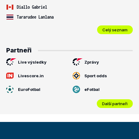
Diallo Gabriel
Tararudee Lanlana
Celý seznam
Partneři
Live výsledky
Zprávy
Livescore.in
Sport odds
EuroFotbal
eFotbal
Další partneři