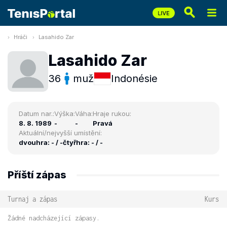
Hráči
Lasahido Zar
Lasahido Zar
36
muž
Indonésie
Datum nar.:
Výška:
Váha:
Hraje rukou:
8. 8. 1989
-
-
Pravá
Aktuální/nejvyšší umístění:
dvouhra: - / -
čtyřhra: - / -
Příští zápas
Turnaj a zápas
Kurs
Žádné nadcházející zápasy.