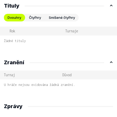
Tituly
Dvouhry
Čtyřhry
Smíšené čtyřhry
Rok
Turnaje
Žádné tituly
Zranění
Turnaj
Důvod
U hráče nejsou evidována žádná zranění.
Zprávy