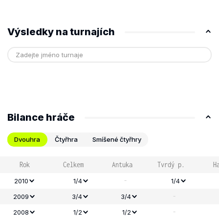
Výsledky na turnajích
Bilance hráče
Dvouhra
Čtyřhra
Smíšené čtyřhry
Rok
Celkem
Antuka
Tvrdý p.
H
-
2010
1/4
1/4
-
2009
3/4
3/4
-
2008
1/2
1/2