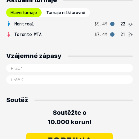
Aktuální turnaje
Hlavní turnaje
Turnaje nižší úrovně
Montreal
$9.4M
22
Toronto WTA
$7.4M
21
Vzájemné zápasy
Soutěž
Soutěžte o
10.000 korun!