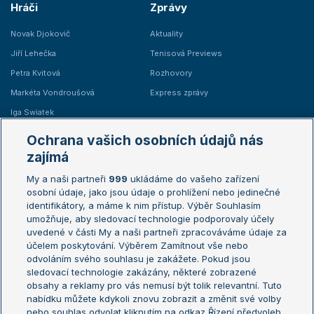
Hráči
Zprávy
Novak Djokovič
Aktuality
Jiří Lehečka
Tenisová Previews
Petra Kvitová
Rozhovory
Markéta Vondroušová
Express zprávy
Iga Swiatek
Marie Bouzková
Ochrana vašich osobních údajů nás
Žebříčky
Kalendář turnajů
zajímá
My a naši partneři
999
ukládáme do vašeho zařízení
Žebříček ATP (muži)
Australian Open
osobní údaje, jako jsou údaje o prohlížení nebo jedinečné
Žebříček WTA (ženy)
French Open
identifikátory, a máme k nim přístup. Výběr Souhlasím
umožňuje, aby sledovací technologie podporovaly účely
Sázkařský žebříček
Wimbledon
uvedené v části My a naši partneři zpracováváme údaje za
US Open
účelem poskytování. Výběrem Zamítnout vše nebo
odvoláním svého souhlasu je zakážete. Pokud jsou
Turnaj mistrů
sledovací technologie zakázány, některé zobrazené
Turnaj mistryň
obsahy a reklamy pro vás nemusí být tolik relevantní. Tuto
Aktualní trendy
nabídku můžete kdykoli znovu zobrazit a změnit své volby
nebo souhlas odvolat kliknutím na odkaz Řízení předvoleb