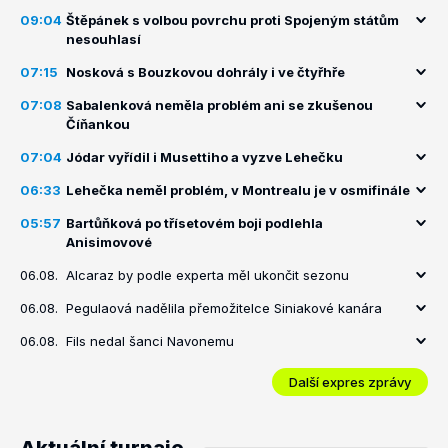
09:04
Štěpánek s volbou povrchu proti Spojeným státům
nesouhlasí
07:15
Nosková s Bouzkovou dohrály i ve čtyřhře
07:08
Sabalenková neměla problém ani se zkušenou
Číňankou
07:04
Jódar vyřídil i Musettiho a vyzve Lehečku
06:33
Lehečka neměl problém, v Montrealu je v osmifinále
05:57
Bartůňková po třísetovém boji podlehla
Anisimovové
06.08.
Alcaraz by podle experta měl ukončit sezonu
06.08.
Pegulaová nadělila přemožitelce Siniakové kanára
06.08.
Fils nedal šanci Navonemu
Další expres zprávy