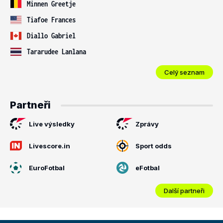
Minnen Greetje
Tiafoe Frances
Diallo Gabriel
Tararudee Lanlana
Celý seznam
Partneři
Live výsledky
Zprávy
Livescore.in
Sport odds
EuroFotbal
eFotbal
Další partneři