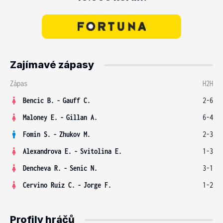
Zajímavé zápasy
Zápas
H2H
Bencic B.
-
Gauff C.
2-6
Maloney E.
-
Gillan A.
6-4
Fomin S.
-
Zhukov M.
2-3
Alexandrova E.
-
Svitolina E.
1-3
Dencheva R.
-
Senic N.
3-1
Cervino Ruiz C.
-
Jorge F.
1-2
Profily hráčů