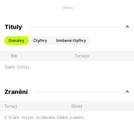
Tituly
Dvouhry
Čtyřhry
Smíšené čtyřhry
Rok
Turnaje
Žádné tituly
Zranění
Turnaj
Důvod
U hráče nejsou evidována žádná zranění.