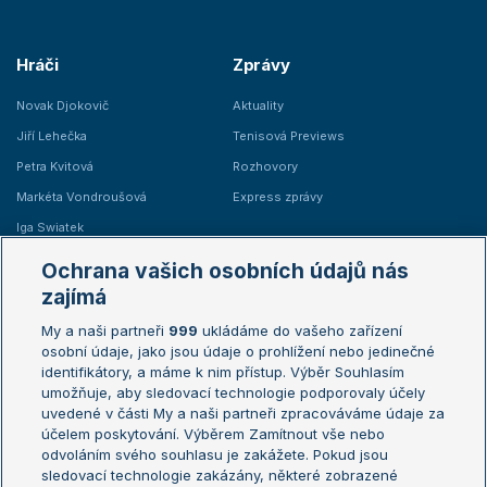
Hráči
Zprávy
Novak Djokovič
Aktuality
Jiří Lehečka
Tenisová Previews
Petra Kvitová
Rozhovory
Markéta Vondroušová
Express zprávy
Iga Swiatek
Marie Bouzková
Ochrana vašich osobních údajů nás
Žebříčky
Kalendář turnajů
zajímá
My a naši partneři
999
ukládáme do vašeho zařízení
Žebříček ATP (muži)
Australian Open
osobní údaje, jako jsou údaje o prohlížení nebo jedinečné
Žebříček WTA (ženy)
French Open
identifikátory, a máme k nim přístup. Výběr Souhlasím
umožňuje, aby sledovací technologie podporovaly účely
Sázkařský žebříček
Wimbledon
uvedené v části My a naši partneři zpracováváme údaje za
US Open
účelem poskytování. Výběrem Zamítnout vše nebo
odvoláním svého souhlasu je zakážete. Pokud jsou
Turnaj mistrů
sledovací technologie zakázány, některé zobrazené
Turnaj mistryň