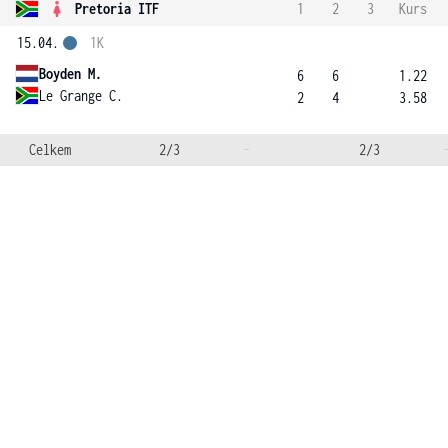
Pretoria ITF
1
2
3
Kurs
15.04.
1K
Boyden M.
6
6
1.22
Le Grange C.
2
4
3.58
Celkem
2/3
-
2/3