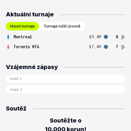
Aktuální turnaje
Hlavní turnaje
Turnaje nižší úrovně
Montreal
$9.4M
8
Toronto WTA
$7.4M
7
Vzájemné zápasy
Soutěž
Soutěžte o
10.000 korun!