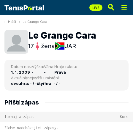
Hráči
Le Grange Cara
Le Grange Cara
17
žena
JAR
Datum nar.:
Výška:
Váha:
Hraje rukou:
1. 1. 2009
-
-
Pravá
Aktuální/nejvyšší umístění:
dvouhra: - / -
čtyřhra: - / -
Příští zápas
Turnaj a zápas
Kurs
Žádné nadcházející zápasy.