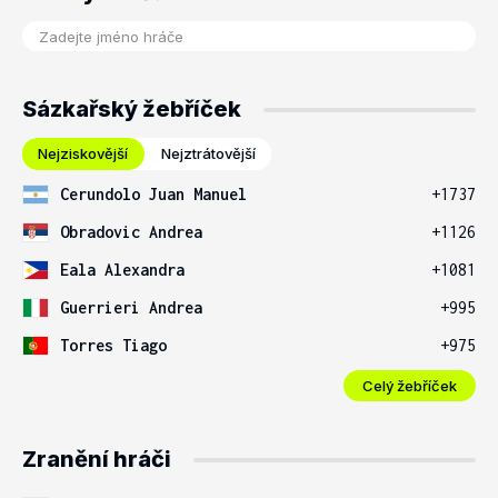
Sázkařský žebříček
Nejziskovější
Nejztrátovější
Cerundolo Juan Manuel
+1737
Obradovic Andrea
+1126
Eala Alexandra
+1081
Guerrieri Andrea
+995
Torres Tiago
+975
Celý žebříček
Zranění hráči