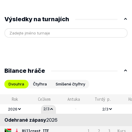
Výsledky na turnajích
Bilance hráče
Dvouhra
Čtyřhra
Smíšené čtyřhry
Rok
Celkem
Antuka
Tvrdý p.
H
-
2/3
2026
2/3
Odehrané zápasy
2026
Hillcrest ITF
1
2
3
Kurs