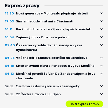
Expres zprávy
19:20
Nová generace v Montrealu přepisuje historii
17:03
Sinner nebude hrát ani v Cincinnati
16:11
Parádní pohled na žebříček nejlepších tenistek
16:04
Zajímavý dotaz Djokoviče pobavil
07:40
Ósakaová vyřadila domácí naději a vyzve
Rybakinovou
06:26
Vítězná série Ealaové skončila na Bencicové
06:18
Shelton zvládl bitvu s Fonsecou a vyzve Menšíka
06:13
Menšík si poradil i s Van De Zandschulpem a je ve
čtvrtfinále
09.08.
Gauffová zastavila jízdu ruské teenagerky
09.08.
22 Čechů si zahraje US Open
Další expres zprávy