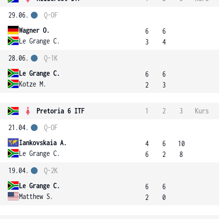
29.06.
Q-OF
Wagner O.
6
6
Le Grange C.
3
4
28.06.
Q-1K
Le Grange C.
6
6
Kotze M.
2
3
Pretoria 6 ITF
1
2
3
Kurs
21.04.
Q-OF
Iankovskaia A.
4
6
10
Le Grange C.
6
2
8
19.04.
Q-2K
Le Grange C.
6
6
Matthew S.
2
0