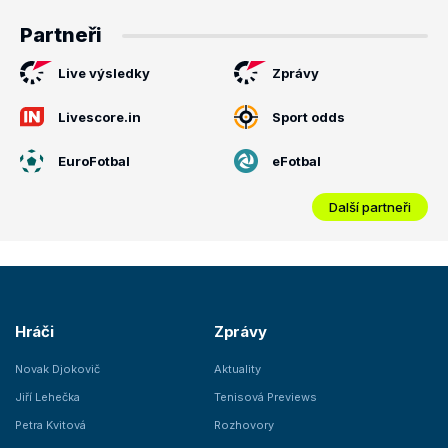
Partneři
Live výsledky
Zprávy
Livescore.in
Sport odds
EuroFotbal
eFotbal
Další partneři
Hráči
Zprávy
Novak Djokovič
Aktuality
Jiří Lehečka
Tenisová Previews
Petra Kvitová
Rozhovory