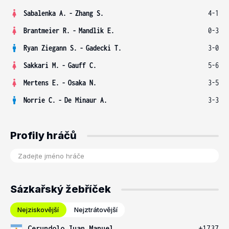
Sabalenka A.
-
Zhang S.
4-1
Brantmeier R.
-
Mandlik E.
0-3
Ryan Ziegann S.
-
Gadecki T.
3-0
Sakkari M.
-
Gauff C.
5-6
Mertens E.
-
Osaka N.
3-5
Norrie C.
-
De Minaur A.
3-3
Profily hráčů
Sázkařský žebříček
Nejziskovější
Nejztrátovější
Cerundolo Juan Manuel
+1737