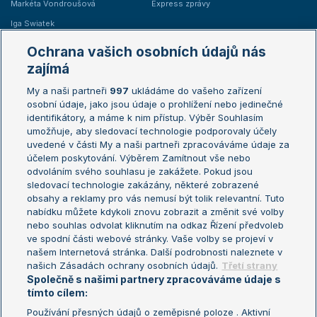
Markéta Vondroušová
Express zprávy
Iga Swiatek
Marie Bouzková
Ochrana vašich osobních údajů nás
Žebříčky
Kalendář turnajů
zajímá
My a naši partneři
997
ukládáme do vašeho zařízení
Žebříček ATP (muži)
Australian Open
osobní údaje, jako jsou údaje o prohlížení nebo jedinečné
Žebříček WTA (ženy)
French Open
identifikátory, a máme k nim přístup. Výběr Souhlasím
umožňuje, aby sledovací technologie podporovaly účely
Sázkařský žebříček
Wimbledon
uvedené v části My a naši partneři zpracováváme údaje za
US Open
účelem poskytování. Výběrem Zamítnout vše nebo
odvoláním svého souhlasu je zakážete. Pokud jsou
Turnaj mistrů
sledovací technologie zakázány, některé zobrazené
Turnaj mistryň
obsahy a reklamy pro vás nemusí být tolik relevantní. Tuto
Aktualní trendy
nabídku můžete kdykoli znovu zobrazit a změnit své volby
nebo souhlas odvolat kliknutím na odkaz Řízení předvoleb
ve spodní části webové stránky. Vaše volby se projeví v
Fotbalové přestupy
našem Internetová stránka. Další podrobnosti naleznete v
Livesport Daily
našich Zásadách ochrany osobních údajů.
Třetí strany
Společně s našimi partnery zpracováváme údaje s
LS Prague Open
tímto cílem:
Používání přesných údajů o zeměpisné poloze . Aktivní