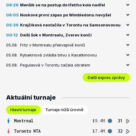
06:26
Menšík se na postup do třetího kola nadřel
06:05
Noskové první zápas po Wimbledonu nevyšel
05:39
Krejčíková nestačila v Torontu na Samsonovovou
00:12
Další šok v Montrealu, Zverev končí
05.08.
Fritz v Montrealu překvapivě končí
05.08.
Rybakinová zvládla bitvu s Kasatkinovou
05.08.
Pegulaová v Torontu začala obratem
Další expres zprávy
Aktuální turnaje
Hlavní turnaje
Turnaje nižší úrovně
Montreal
$9.4M
31
Toronto WTA
$7.4M
32