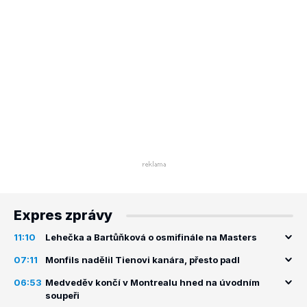
Expres zprávy
11:10
Lehečka a Bartůňková o osmifinále na Masters
07:11
Monfils nadělil Tienovi kanára, přesto padl
06:53
Medveděv končí v Montrealu hned na úvodním
soupeři