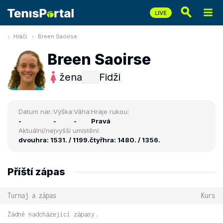
Hráči
Breen Saoirse
Breen Saoirse
žena
Fidži
Datum nar.:
Výška:
Váha:
Hraje rukou:
-
-
-
Pravá
Aktuální/nejvyšší umístění:
dvouhra: 1531. / 1199.
čtyřhra: 1480. / 1356.
Příští zápas
Turnaj a zápas
Kurs
Žádné nadcházející zápasy.