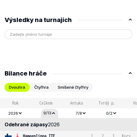
Výsledky na turnajích
Bilance hráče
Dvouhra
Čtyřhra
Smíšené čtyřhry
Rok
Celkem
Antuka
Tvrdý p.
H
9/13
2026
7/8
0/2
Odehrané zápasy
2026
Hameenlinna ITF
1
2
3
Kurs