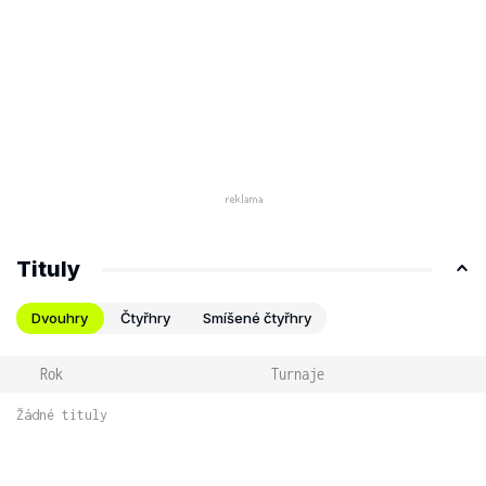
Tituly
Dvouhry
Čtyřhry
Smíšené čtyřhry
Rok
Turnaje
Žádné tituly