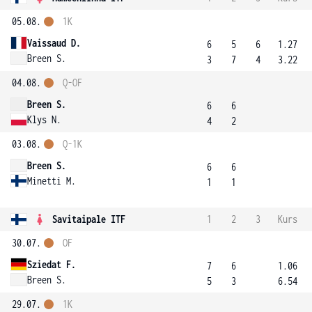
05.08.
1K
Vaissaud D.
6
5
6
1.27
Breen S.
3
7
4
3.22
04.08.
Q-OF
Breen S.
6
6
Klys N.
4
2
03.08.
Q-1K
Breen S.
6
6
Minetti M.
1
1
Savitaipale ITF
1
2
3
Kurs
30.07.
OF
Sziedat F.
7
6
1.06
Breen S.
5
3
6.54
29.07.
1K