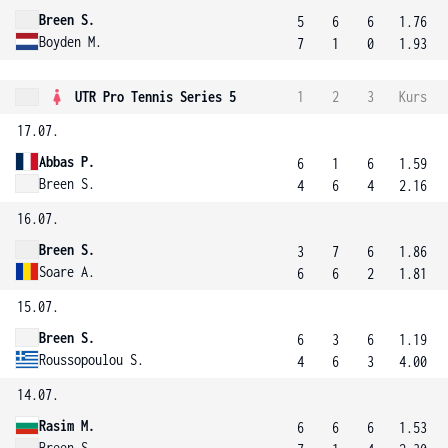
Breen S.
5
6
6
1.76
Boyden M.
7
1
0
1.93
UTR Pro Tennis Series 5
1
2
3
Kurs
17.07.
Abbas P.
6
1
6
1.59
Breen S.
4
6
4
2.16
16.07.
Breen S.
3
7
6
1.86
Soare A.
6
6
2
1.81
15.07.
Breen S.
6
3
6
1.19
Roussopoulou S.
4
6
3
4.00
14.07.
Rasim M.
6
6
6
1.53
Breen S.