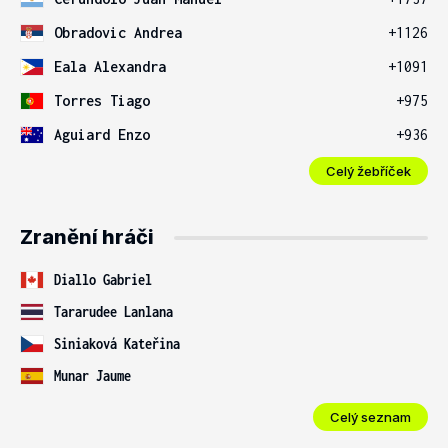
Obradovic Andrea
+1126
Eala Alexandra
+1091
Torres Tiago
+975
Aguiard Enzo
+936
Celý žebříček
Zranění hráči
Diallo Gabriel
Tararudee Lanlana
Siniaková Kateřina
Munar Jaume
Celý seznam