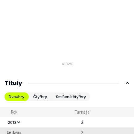
Tituly
Dvouhry
Čtyřhry
Smíšené čtyřhry
Rok
Turnaje
2
2013
Celkem:
2