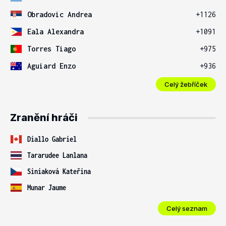
Obradovic Andrea
+1126
Eala Alexandra
+1091
Torres Tiago
+975
Aguiard Enzo
+936
Celý žebříček
Zranění hráči
Diallo Gabriel
Tararudee Lanlana
Siniaková Kateřina
Munar Jaume
Celý seznam