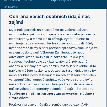
Markéta Vondroušová
Express zprávy
Iga Swiatek
Marie Bouzková
Ochrana vašich osobních údajů nás
Žebříčky
Kalendář turnajů
zajímá
My a naši partneři
997
ukládáme do vašeho zařízení
Žebříček ATP (muži)
Australian Open
osobní údaje, jako jsou údaje o prohlížení nebo jedinečné
Žebříček WTA (ženy)
French Open
identifikátory, a máme k nim přístup. Výběr Souhlasím
umožňuje, aby sledovací technologie podporovaly účely
Sázkařský žebříček
Wimbledon
uvedené v části My a naši partneři zpracováváme údaje za
US Open
účelem poskytování. Výběrem Zamítnout vše nebo
odvoláním svého souhlasu je zakážete. Pokud jsou
Turnaj mistrů
sledovací technologie zakázány, některé zobrazené
Turnaj mistryň
obsahy a reklamy pro vás nemusí být tolik relevantní. Tuto
Aktualní trendy
nabídku můžete kdykoli znovu zobrazit a změnit své volby
nebo souhlas odvolat kliknutím na odkaz Řízení předvoleb
ve spodní části webové stránky. Vaše volby se projeví v
Fotbalové přestupy
našem Internetová stránka. Další podrobnosti naleznete v
Livesport Daily
našich Zásadách ochrany osobních údajů.
Třetí strany
Společně s našimi partnery zpracováváme údaje s
LS Prague Open
tímto cílem:
Používání přesných údajů o zeměpisné poloze . Aktivní