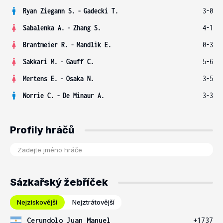
Ryan Ziegann S.
-
Gadecki T.
3-0
Sabalenka A.
-
Zhang S.
4-1
Brantmeier R.
-
Mandlik E.
0-3
Sakkari M.
-
Gauff C.
5-6
Mertens E.
-
Osaka N.
3-5
Norrie C.
-
De Minaur A.
3-3
Profily hráčů
Sázkařský žebříček
Nejziskovější
Nejztrátovější
Cerundolo Juan Manuel
+1737