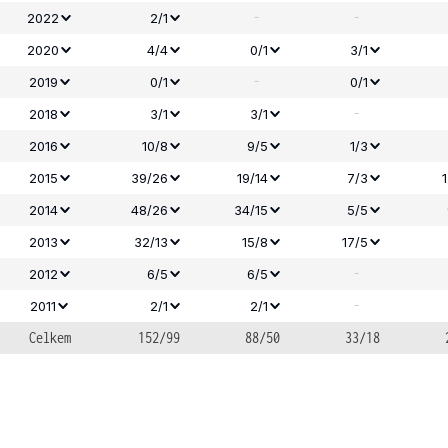
-
-
2022
2/1
2020
4/4
0/1
3/1
-
2019
0/1
0/1
-
2018
3/1
3/1
2016
10/8
9/5
1/3
2015
39/26
19/14
7/3
2014
48/26
34/15
5/5
2013
32/13
15/8
17/5
-
2012
6/5
6/5
-
2011
2/1
2/1
Celkem
152/99
88/50
33/18