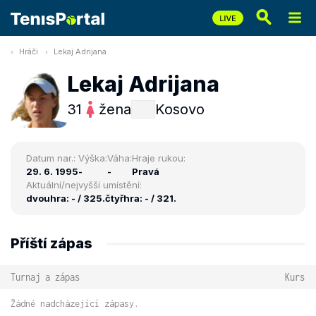
Hráči
Lekaj Adrijana
Lekaj Adrijana
31
žena
Kosovo
Datum nar.:
Výška:
Váha:
Hraje rukou:
29. 6. 1995
-
-
Pravá
Aktuální/nejvyšší umístění:
dvouhra: - / 325.
čtyřhra: - / 321.
Příští zápas
Turnaj a zápas
Kurs
Žádné nadcházející zápasy.