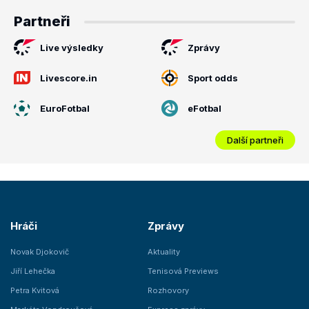
Partneři
Live výsledky
Zprávy
Livescore.in
Sport odds
EuroFotbal
eFotbal
Další partneři
Hráči
Zprávy
Novak Djokovič
Aktuality
Jiří Lehečka
Tenisová Previews
Petra Kvitová
Rozhovory