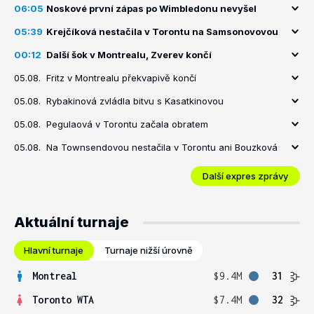
06:05
Noskové první zápas po Wimbledonu nevyšel
05:39
Krejčíková nestačila v Torontu na Samsonovovou
00:12
Další šok v Montrealu, Zverev končí
05.08.
Fritz v Montrealu překvapivě končí
05.08.
Rybakinová zvládla bitvu s Kasatkinovou
05.08.
Pegulaová v Torontu začala obratem
05.08.
Na Townsendovou nestačila v Torontu ani Bouzková
Další expres zprávy
Aktuální turnaje
Hlavní turnaje
Turnaje nižší úrovně
Montreal
$9.4M
31
Toronto WTA
$7.4M
32