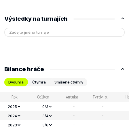
Výsledky na turnajích
Bilance hráče
Dvouhra
Čtyřhra
Smíšené čtyřhry
Rok
Celkem
Antuka
Tvrdý p.
H
-
-
2025
0/3
-
-
2024
3/4
-
-
2023
3/6