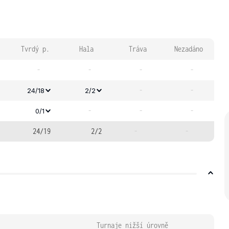
Tvrdý p.
Hala
Tráva
Nezadáno
-
-
-
-
-
-
24/18
2/2
-
-
-
0/1
24/19
2/2
-
-
Turnaje nižší úrovně