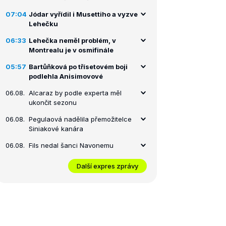
07:04
Jódar vyřídil i Musettiho a vyzve
Lehečku
06:33
Lehečka neměl problém, v
Montrealu je v osmifinále
05:57
Bartůňková po třísetovém boji
podlehla Anisimovové
06.08.
Alcaraz by podle experta měl
ukončit sezonu
06.08.
Pegulaová nadělila přemožitelce
Siniakové kanára
06.08.
Fils nedal šanci Navonemu
Další expres zprávy