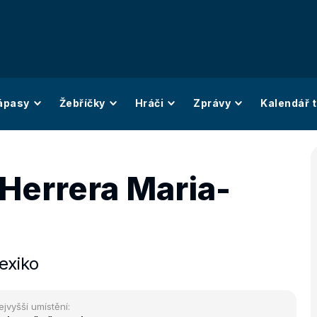
ápasy
Žebříčky
Hráči
Zprávy
Kalendář t
Herrera Maria-
exiko
ejvyšší umístění: