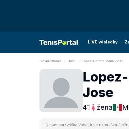
LIVE výsledky
Z
Hlavní stránka
Hráči
Lopez-Herrera Maria-Jose
Lopez-
Jose
41
žena
M
Datum nar.:
Výška:
Váha:
Hraje rukou:
Aktuální/n