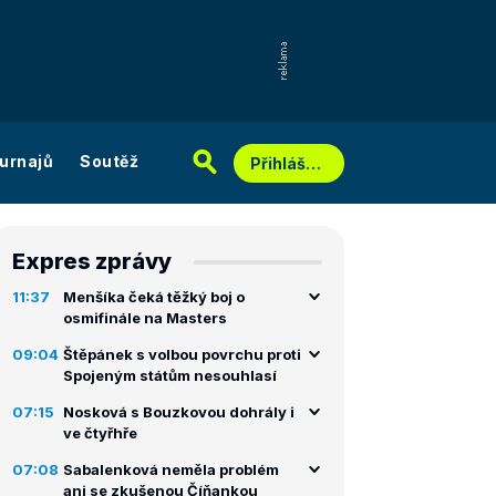
urnajů
Soutěž
Přihlášení
Expres zprávy
11:37
Menšíka čeká těžký boj o
osmifinále na Masters
09:04
Štěpánek s volbou povrchu proti
Spojeným státům nesouhlasí
07:15
Nosková s Bouzkovou dohrály i
ve čtyřhře
07:08
Sabalenková neměla problém
ani se zkušenou Číňankou