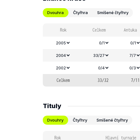
Dvouhra
Čtyřhra
Smíšené čtyřhry
Rok
Celkem
Antuka
2005
0/1
0/1
2004
33/27
7/7
2002
0/4
0/3
Celkem
33/32
7/11
Tituly
Dvouhry
Čtyřhry
Smíšené čtyřhry
Rok
Hlavní turnaje