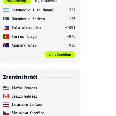
Nejziskovější
Nejztrátovější
Cerundolo Juan Manuel
+1737
Obradovic Andrea
+1126
Eala Alexandra
+1091
Torres Tiago
+975
Aguiard Enzo
+936
Celý žebříček
Zranění hráči
Tiafoe Frances
Diallo Gabriel
Tararudee Lanlana
Siniaková Kateřina