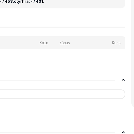
- / 453.
čtyřhra: - / 431.
Kolo
Zápas
Kurs