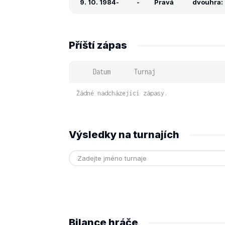
9. 10. 1984
-
-
Pravá
dvouhra: 
Příští zápas
Datum
Turnaj
Žádné nadcházející zápasy.
Výsledky na turnajích
Bilance hráče