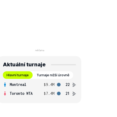
Aktuální turnaje
Hlavní turnaje
Turnaje nižší úrovně
Montreal
$9.4M
22
Toronto WTA
$7.4M
21