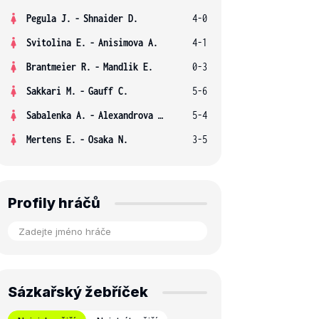
Pegula J.
-
Shnaider D.
4-0
Svitolina E.
-
Anisimova A.
4-1
Brantmeier R.
-
Mandlik E.
0-3
Sakkari M.
-
Gauff C.
5-6
Sabalenka A.
-
Alexandrova E.
5-4
Mertens E.
-
Osaka N.
3-5
Profily hráčů
Sázkařský žebříček