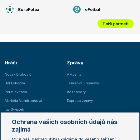
EuroFotbal
eFotbal
Další partneři
Hráči
Zprávy
Novak Djokovič
Aktuality
Jiří Lehečka
Tenisová Previews
Petra Kvitová
Rozhovory
Markéta Vondroušová
Express zprávy
Iga Swiatek
Marie Bouzková
Ochrana vašich osobních údajů nás
Žebříčky
Kalendář turnajů
zajímá
My a naši partneři
999
ukládáme do vašeho zařízení
Žebříček ATP (muži)
Australian Open