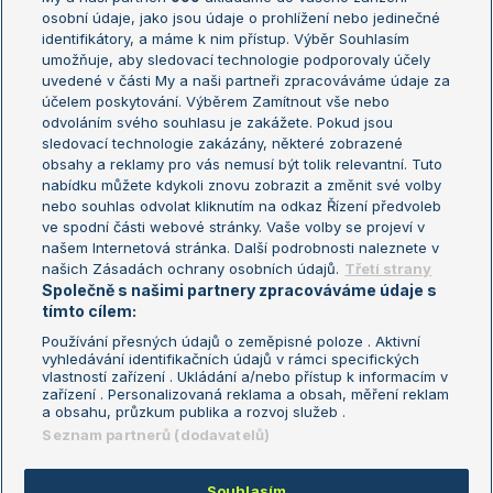
osobní údaje, jako jsou údaje o prohlížení nebo jedinečné
Žebříček WTA (ženy)
French Open
identifikátory, a máme k nim přístup. Výběr Souhlasím
umožňuje, aby sledovací technologie podporovaly účely
Sázkařský žebříček
Wimbledon
uvedené v části My a naši partneři zpracováváme údaje za
US Open
účelem poskytování. Výběrem Zamítnout vše nebo
odvoláním svého souhlasu je zakážete. Pokud jsou
Turnaj mistrů
sledovací technologie zakázány, některé zobrazené
Turnaj mistryň
obsahy a reklamy pro vás nemusí být tolik relevantní. Tuto
Aktualní trendy
nabídku můžete kdykoli znovu zobrazit a změnit své volby
nebo souhlas odvolat kliknutím na odkaz Řízení předvoleb
ve spodní části webové stránky. Vaše volby se projeví v
Fotbalové přestupy
našem Internetová stránka. Další podrobnosti naleznete v
Livesport Daily
našich Zásadách ochrany osobních údajů.
Třetí strany
Společně s našimi partnery zpracováváme údaje s
LS Prague Open
tímto cílem:
Používání přesných údajů o zeměpisné poloze . Aktivní
vyhledávání identifikačních údajů v rámci specifických
vlastností zařízení . Ukládání a/nebo přístup k informacím v
Podmínky užití
Nastavení soukromí
zařízení . Personalizovaná reklama a obsah, měření reklam
GDPR a žurnalistika
Reklama
a obsahu, průzkum publika a rozvoj služeb .
Informace o zpracování osobních
Kontakt
Seznam partnerů (dodavatelů)
údajů
Tiráž
Souhlasím