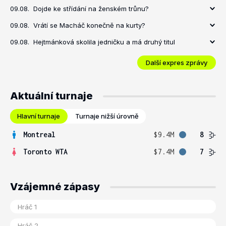
09.08.
Dojde ke střídání na ženském trůnu?
09.08.
Vrátí se Macháč konečně na kurty?
09.08.
Hejtmánková skolila jedničku a má druhý titul
Další expres zprávy
Aktuální turnaje
Hlavní turnaje
Turnaje nižší úrovně
Montreal
$9.4M
8
Toronto WTA
$7.4M
7
Vzájemné zápasy