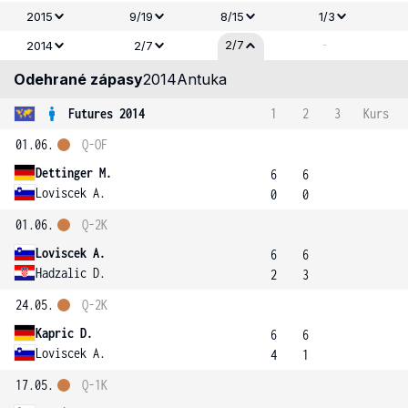
2015
9/19
8/15
1/3
-
2/7
2014
2/7
Odehrané zápasy
2014
Antuka
Futures 2014
1
2
3
Kurs
01.06.
Q-OF
Dettinger M.
6
6
Loviscek A.
0
0
01.06.
Q-2K
Loviscek A.
6
6
Hadzalic D.
2
3
24.05.
Q-2K
Kapric D.
6
6
Loviscek A.
4
1
17.05.
Q-1K