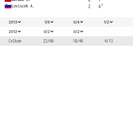
3
Loviscek A.
2
6
2013
1/6
0/4
1/2
-
2012
0/2
0/2
Celkem
22/60
18/46
4/13