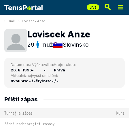
Hráči
Loviscek Anze
Loviscek Anze
29
muž
Slovinsko
Datum nar.:
Výška:
Váha:
Hraje rukou:
26. 8. 1996
-
-
Pravá
Aktuální/nejvyšší umístění:
dvouhra: - / -
čtyřhra: - / -
Příští zápas
Turnaj a zápas
Kurs
Žádné nadcházející zápasy.