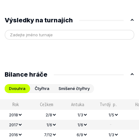
Výsledky na turnajích
Bilance hráče
Dvouhra
Čtyřhra
Smíšené čtyřhry
Rok
Celkem
Antuka
Tvrdý p.
H
2018
2/8
1/3
1/5
-
2017
1/6
1/6
2016
7/12
6/9
1/3