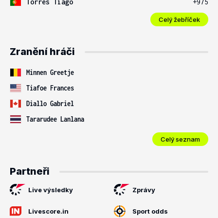
Torres Tiago
+975
Celý žebříček
Zranění hráči
Minnen Greetje
Tiafoe Frances
Diallo Gabriel
Tararudee Lanlana
Celý seznam
Partneři
Live výsledky
Zprávy
Livescore.in
Sport odds