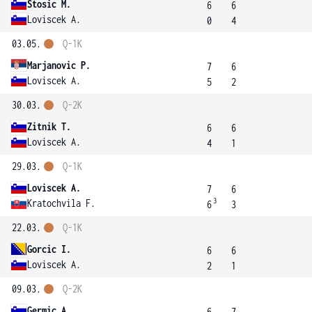
Stosic M.
6
6
Loviscek A.
0
4
03.05.
Q-1K
Marjanovic P.
7
6
Loviscek A.
5
2
30.03.
Q-2K
Zitnik T.
6
6
Loviscek A.
4
1
29.03.
Q-1K
Loviscek A.
7
6
3
Kratochvila F.
6
3
22.03.
Q-1K
Gorcic I.
6
6
Loviscek A.
2
1
09.03.
Q-2K
Germic A.
6
7