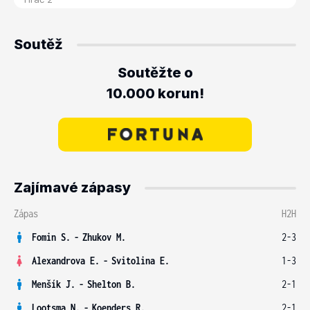
Soutěž
Soutěžte o
10.000 korun!
Zajímavé zápasy
Zápas
H2H
Fomin S.
-
Zhukov M.
2-3
Alexandrova E.
-
Svitolina E.
1-3
Menšík J.
-
Shelton B.
2-1
Lootsma N.
-
Koenders R.
2-1