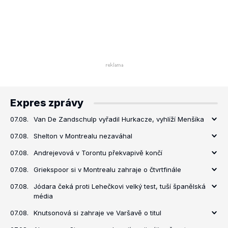
Expres zprávy
07.08.
Van De Zandschulp vyřadil Hurkacze, vyhlíží Menšíka
07.08.
Shelton v Montrealu nezaváhal
07.08.
Andrejevová v Torontu překvapivě končí
07.08.
Griekspoor si v Montrealu zahraje o čtvrtfinále
07.08.
Jódara čeká proti Lehečkovi velký test, tuší španělská
média
07.08.
Knutsonová si zahraje ve Varšavě o titul