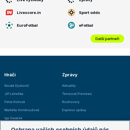
Livescore.in
Sport odds
EuroFotbal
eFotbal
Další partneři
Hráči
Zprávy
Novak Djokovič
Aktuality
Jiří Lehečka
Tenisová Previews
Petra Kvitová
Rozhovory
Markéta Vondroušová
Express zprávy
Iga Swiatek
Marie Bouzková
Ochrana vašich osobních údajů nás