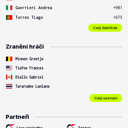
Guerrieri Andrea
+981
Torres Tiago
+975
Celý žebříček
Zranění hráči
Minnen Greetje
Tiafoe Frances
Diallo Gabriel
Tararudee Lanlana
Celý seznam
Partneři
Live výsledky
Zprávy