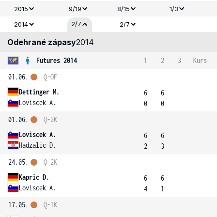
2015
9/19
8/15
1/3
-
2/7
2014
2/7
Odehrané zápasy
2014
Futures 2014
1
2
3
Kurs
01.06.
Q-OF
Dettinger M.
6
6
Loviscek A.
0
0
01.06.
Q-2K
Loviscek A.
6
6
Hadzalic D.
2
3
24.05.
Q-2K
Kapric D.
6
6
Loviscek A.
4
1
17.05.
Q-1K