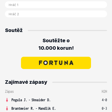
Soutěž
Soutěžte o
10.000 korun!
Zajímavé zápasy
Zápas
H2H
Pegula J.
-
Shnaider D.
4-0
Brantmeier R.
-
Mandlik E.
0-3