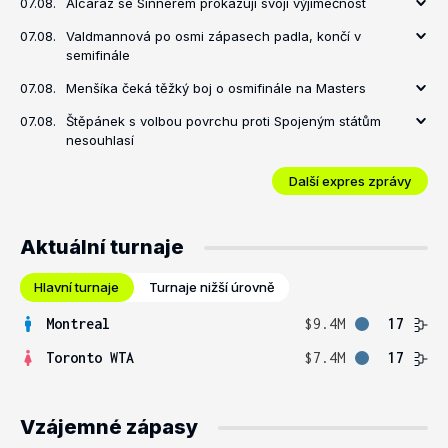
07.08.
Alcaraz se Sinnerem prokazují svoji výjimečnost
07.08.
Valdmannová po osmi zápasech padla, končí v
semifinále
07.08.
Menšíka čeká těžký boj o osmifinále na Masters
07.08.
Štěpánek s volbou povrchu proti Spojeným státům
nesouhlasí
Další expres zprávy
Aktuální turnaje
Hlavní turnaje
Turnaje nižší úrovně
Montreal
$9.4M
17
Toronto WTA
$7.4M
17
Vzájemné zápasy