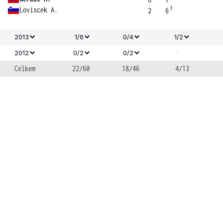
3
Loviscek A.
2
6
2013
1/6
0/4
1/2
-
2012
0/2
0/2
Celkem
22/60
18/46
4/13