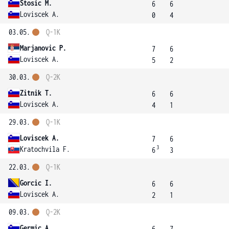
Stosic M.
6
6
Loviscek A.
0
4
03.05.
Q-1K
Marjanovic P.
7
6
Loviscek A.
5
2
30.03.
Q-2K
Zitnik T.
6
6
Loviscek A.
4
1
29.03.
Q-1K
Loviscek A.
7
6
3
Kratochvila F.
6
3
22.03.
Q-1K
Gorcic I.
6
6
Loviscek A.
2
1
09.03.
Q-2K
Germic A.
6
7