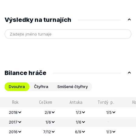
Výsledky na turnajích
Bilance hráče
Dvouhra
Čtyřhra
Smíšené čtyřhry
Rok
Celkem
Antuka
Tvrdý p.
H
2018
2/8
1/3
1/5
-
2017
1/6
1/6
2016
7/12
6/9
1/3