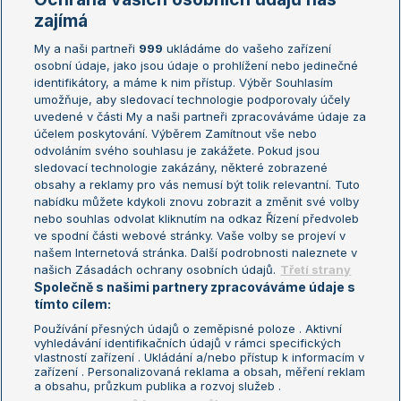
Žebříčky
Kalendář turnajů
zajímá
My a naši partneři
999
ukládáme do vašeho zařízení
Žebříček ATP (muži)
Australian Open
osobní údaje, jako jsou údaje o prohlížení nebo jedinečné
Žebříček WTA (ženy)
French Open
identifikátory, a máme k nim přístup. Výběr Souhlasím
umožňuje, aby sledovací technologie podporovaly účely
Sázkařský žebříček
Wimbledon
uvedené v části My a naši partneři zpracováváme údaje za
US Open
účelem poskytování. Výběrem Zamítnout vše nebo
odvoláním svého souhlasu je zakážete. Pokud jsou
Turnaj mistrů
sledovací technologie zakázány, některé zobrazené
Turnaj mistryň
obsahy a reklamy pro vás nemusí být tolik relevantní. Tuto
Aktualní trendy
nabídku můžete kdykoli znovu zobrazit a změnit své volby
nebo souhlas odvolat kliknutím na odkaz Řízení předvoleb
ve spodní části webové stránky. Vaše volby se projeví v
Fotbalové přestupy
našem Internetová stránka. Další podrobnosti naleznete v
Livesport Daily
našich Zásadách ochrany osobních údajů.
Třetí strany
Společně s našimi partnery zpracováváme údaje s
LS Prague Open
tímto cílem:
Používání přesných údajů o zeměpisné poloze . Aktivní
vyhledávání identifikačních údajů v rámci specifických
vlastností zařízení . Ukládání a/nebo přístup k informacím v
Podmínky užití
Nastavení soukromí
zařízení . Personalizovaná reklama a obsah, měření reklam
GDPR a žurnalistika
Reklama
a obsahu, průzkum publika a rozvoj služeb .
Informace o zpracování osobních
Kontakt