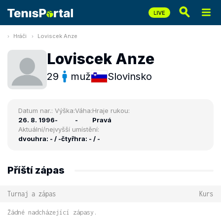
Hráči
Loviscek Anze
Loviscek Anze
29
muž
Slovinsko
Datum nar.:
Výška:
Váha:
Hraje rukou:
26. 8. 1996
-
-
Pravá
Aktuální/nejvyšší umístění:
dvouhra: - / -
čtyřhra: - / -
Příští zápas
Turnaj a zápas
Kurs
Žádné nadcházející zápasy.