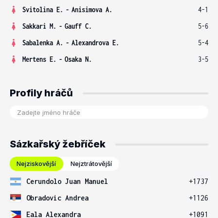
Svitolina E.
-
Anisimova A.
4-1
Sakkari M.
-
Gauff C.
5-6
Sabalenka A.
-
Alexandrova E.
5-4
Mertens E.
-
Osaka N.
3-5
Profily hráčů
Sázkařský žebříček
Nejziskovější
Nejztrátovější
Cerundolo Juan Manuel
+1737
Obradovic Andrea
+1126
Eala Alexandra
+1091