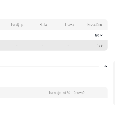
Tvrdý p.
Hala
Tráva
Nezadáno
-
-
-
1/0
-
-
-
1/0
Turnaje nižší úrovně