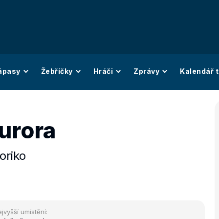
ápasy
Žebříčky
Hráči
Zprávy
Kalendář t
urora
oriko
jvyšší umístění: