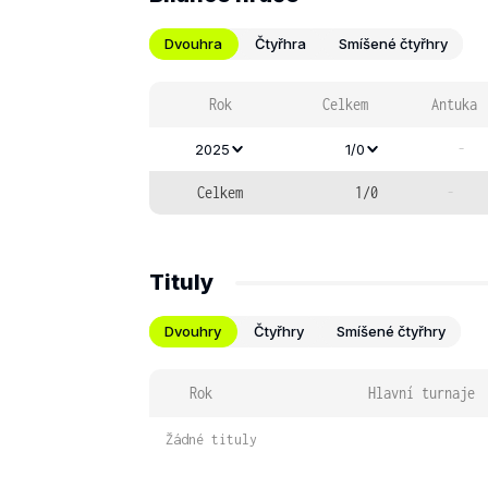
Dvouhra
Čtyřhra
Smíšené čtyřhry
Rok
Celkem
Antuka
-
2025
1/0
Celkem
1/0
-
Tituly
Dvouhry
Čtyřhry
Smíšené čtyřhry
Rok
Hlavní turnaje
Žádné tituly