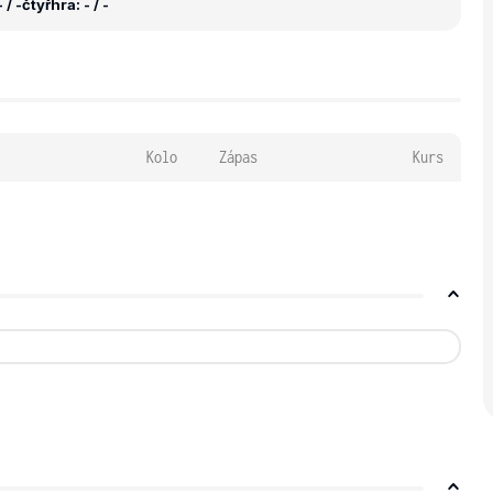
 / -
čtyřhra: - / -
Kolo
Zápas
Kurs