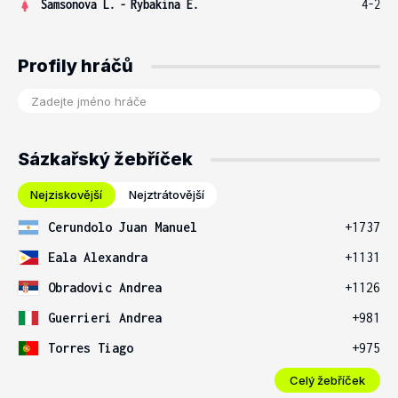
Samsonova L.
-
Rybakina E.
4-2
Profily hráčů
Sázkařský žebříček
Nejziskovější
Nejztrátovější
Cerundolo Juan Manuel
+1737
Eala Alexandra
+1131
Obradovic Andrea
+1126
Guerrieri Andrea
+981
Torres Tiago
+975
Celý žebříček