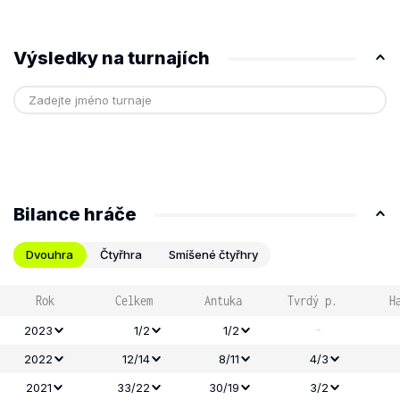
Výsledky na turnajích
Bilance hráče
Dvouhra
Čtyřhra
Smíšené čtyřhry
Rok
Celkem
Antuka
Tvrdý p.
H
-
2023
1/2
1/2
2022
12/14
8/11
4/3
2021
33/22
30/19
3/2