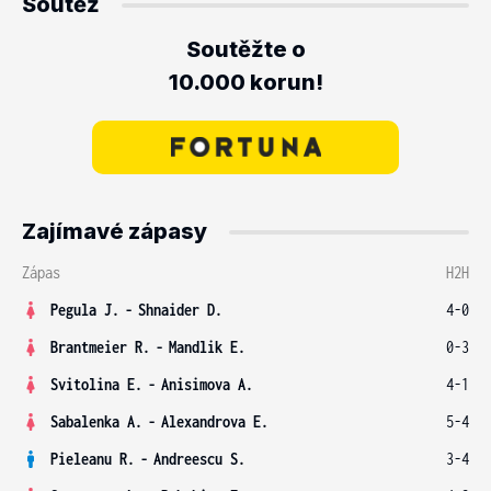
Soutěž
Soutěžte o
10.000 korun!
Zajímavé zápasy
Zápas
H2H
Pegula J.
-
Shnaider D.
4-0
Brantmeier R.
-
Mandlik E.
0-3
Svitolina E.
-
Anisimova A.
4-1
Sabalenka A.
-
Alexandrova E.
5-4
Pieleanu R.
-
Andreescu S.
3-4