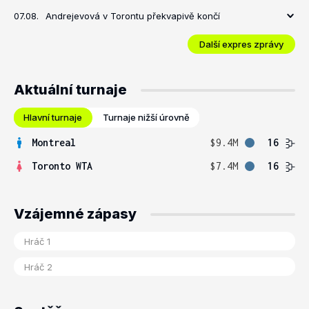
07.08.
Andrejevová v Torontu překvapivě končí
Další expres zprávy
Aktuální turnaje
Hlavní turnaje
Turnaje nižší úrovně
Montreal
$9.4M
16
Toronto WTA
$7.4M
16
Vzájemné zápasy