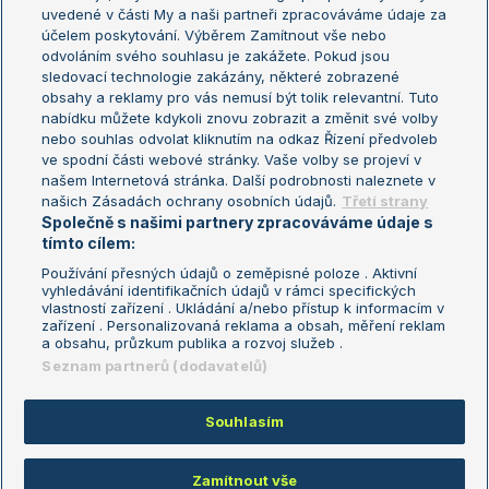
uvedené v části My a naši partneři zpracováváme údaje za
US Open
účelem poskytování. Výběrem Zamítnout vše nebo
odvoláním svého souhlasu je zakážete. Pokud jsou
Turnaj mistrů
sledovací technologie zakázány, některé zobrazené
Turnaj mistryň
obsahy a reklamy pro vás nemusí být tolik relevantní. Tuto
Aktualní trendy
nabídku můžete kdykoli znovu zobrazit a změnit své volby
nebo souhlas odvolat kliknutím na odkaz Řízení předvoleb
ve spodní části webové stránky. Vaše volby se projeví v
Fotbalové přestupy
našem Internetová stránka. Další podrobnosti naleznete v
Livesport Daily
našich Zásadách ochrany osobních údajů.
Třetí strany
Společně s našimi partnery zpracováváme údaje s
LS Prague Open
tímto cílem:
Používání přesných údajů o zeměpisné poloze . Aktivní
vyhledávání identifikačních údajů v rámci specifických
vlastností zařízení . Ukládání a/nebo přístup k informacím v
Podmínky užití
Nastavení soukromí
zařízení . Personalizovaná reklama a obsah, měření reklam
GDPR a žurnalistika
Reklama
a obsahu, průzkum publika a rozvoj služeb .
Informace o zpracování osobních
Kontakt
Seznam partnerů (dodavatelů)
údajů
Tiráž
Souhlasím
Copyright © 2008-2026 TenisPortal.cz. Využíváme zpravodajství ČTK.
Zamítnout vše