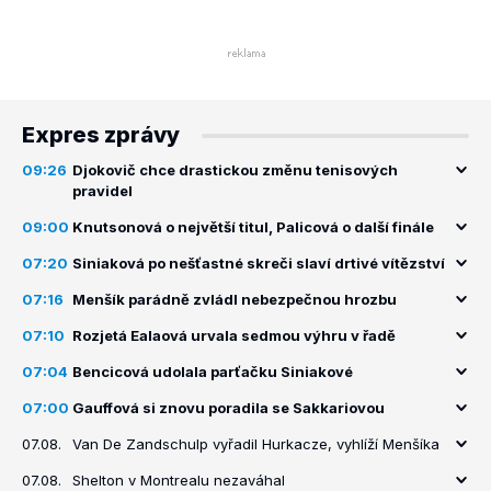
Expres zprávy
09:26
Djokovič chce drastickou změnu tenisových
pravidel
09:00
Knutsonová o největší titul, Palicová o další finále
07:20
Siniaková po nešťastné skreči slaví drtivé vítězství
07:16
Menšík parádně zvládl nebezpečnou hrozbu
07:10
Rozjetá Ealaová urvala sedmou výhru v řadě
07:04
Bencicová udolala parťačku Siniakové
07:00
Gauffová si znovu poradila se Sakkariovou
07.08.
Van De Zandschulp vyřadil Hurkacze, vyhlíží Menšíka
07.08.
Shelton v Montrealu nezaváhal