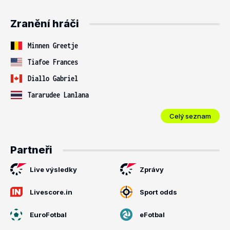
Zranění hráči
Minnen Greetje
Tiafoe Frances
Diallo Gabriel
Tararudee Lanlana
Celý seznam
Partneři
Live výsledky
Zprávy
Livescore.in
Sport odds
EuroFotbal
eFotbal