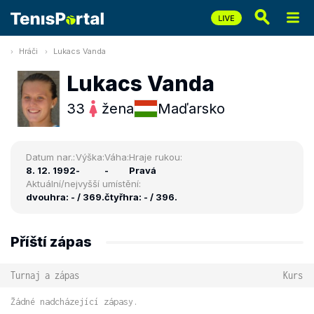
Hráči
Lukacs Vanda
Lukacs Vanda
33
žena
Maďarsko
Datum nar.:
Výška:
Váha:
Hraje rukou:
8. 12. 1992
-
-
Pravá
Aktuální/nejvyšší umístění:
dvouhra: - / 369.
čtyřhra: - / 396.
Příští zápas
Turnaj a zápas
Kurs
Žádné nadcházející zápasy.