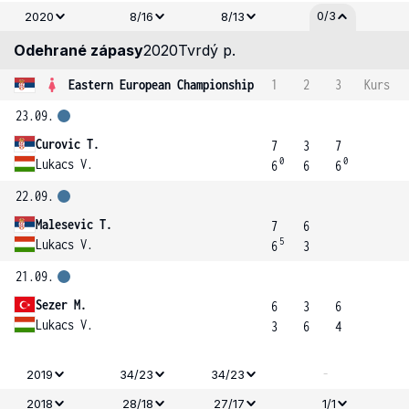
0/3
2020
8/16
8/13
Odehrané zápasy
2020
Tvrdý p.
Eastern European Championship
1
2
3
Kurs
23.09.
Curovic T.
7
3
7
0
0
Lukacs V.
6
6
6
22.09.
Malesevic T.
7
6
5
Lukacs V.
6
3
21.09.
Sezer M.
6
3
6
Lukacs V.
3
6
4
-
2019
34/23
34/23
2018
28/18
27/17
1/1