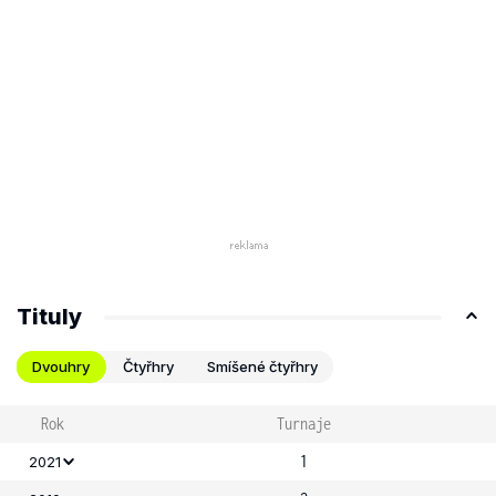
Tituly
Dvouhry
Čtyřhry
Smíšené čtyřhry
Rok
Turnaje
1
2021