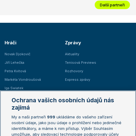
Další partneři
Hráči
Zprávy
Novak Djokovič
Aktuality
Jiří Lehečka
Tenisová Previews
Petra Kvitová
Rozhovory
Markéta Vondroušová
Express zprávy
Iga Swiatek
Marie Bouzková
Ochrana vašich osobních údajů nás
Žebříčky
Kalendář turnajů
zajímá
My a naši partneři
999
ukládáme do vašeho zařízení
Žebříček ATP (muži)
Australian Open
osobní údaje, jako jsou údaje o prohlížení nebo jedinečné
Žebříček WTA (ženy)
French Open
identifikátory, a máme k nim přístup. Výběr Souhlasím
umožňuje, aby sledovací technologie podporovaly účely
Sázkařský žebříček
Wimbledon