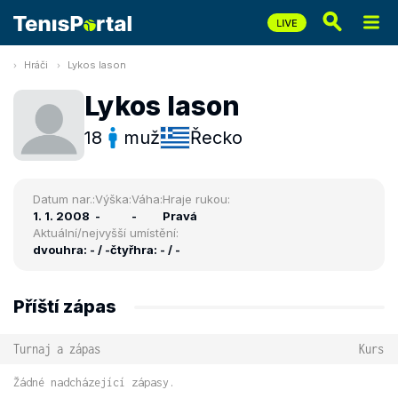
Hráči
Lykos Iason
Lykos Iason
18
muž
Řecko
Datum nar.:
Výška:
Váha:
Hraje rukou:
1. 1. 2008
-
-
Pravá
Aktuální/nejvyšší umístění:
dvouhra: - / -
čtyřhra: - / -
Příští zápas
Turnaj a zápas
Kurs
Žádné nadcházející zápasy.