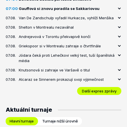
07:00
Gauffová si znovu poradila se Sakkariovou
07.08.
Van De Zandschulp vyřadil Hurkacze, vyhlíží Menšíka
07.08.
Shelton v Montrealu nezaváhal
07.08.
Andrejevová v Torontu překvapivě končí
07.08.
Griekspoor si v Montrealu zahraje o čtvrtfinále
07.08.
Jódara čeká proti Lehečkovi velký test, tuší španělská
média
07.08.
Knutsonová si zahraje ve Varšavě o titul
07.08.
Alcaraz se Sinnerem prokazují svoji výjimečnost
Další expres zprávy
Aktuální turnaje
Hlavní turnaje
Turnaje nižší úrovně