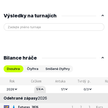
Výsledky na turnajích
Bilance hráče
Dvouhra
Čtyřhra
Smíšené čtyřhry
Rok
Celkem
Antuka
Tvrdý p.
H
1/4
2026
1/1
0/3
Odehrané zápasy
2026
Futures 2026
1
2
3
Kurs