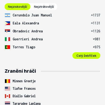
Nejziskovější
Nejztrátovější
Cerundolo Juan Manuel
+1737
Eala Alexandra
+1131
Obradovic Andrea
+1126
Guerrieri Andrea
+981
Torres Tiago
+975
Celý žebříček
Zranění hráči
Minnen Greetje
Tiafoe Frances
Diallo Gabriel
Tararudee Lanlana