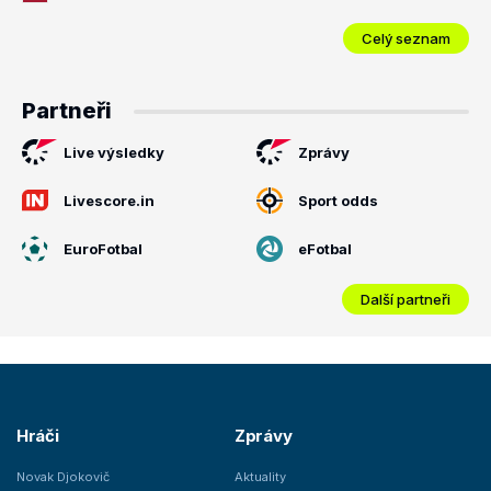
Celý seznam
Partneři
Live výsledky
Zprávy
Livescore.in
Sport odds
EuroFotbal
eFotbal
Další partneři
Hráči
Zprávy
Novak Djokovič
Aktuality