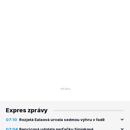
Expres zprávy
07:10
Rozjetá Ealaová urvala sedmou výhru v řadě
07:04
Bencicová udolala parťačku Siniakové