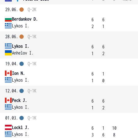
29.06.
Q-2K
Berdankov D.
6
6
Lykos I.
2
1
28.06.
Q-1K
Lykos I.
6
6
Anhelov I.
1
2
19.04.
Q-1K
Ion N.
6
1
Lykos I.
1
0
12.04.
Q-1K
Peck J.
6
6
Lykos I.
1
2
01.03.
Q-1K
Lockl J.
6
1
10
Lykos I.
3
6
8