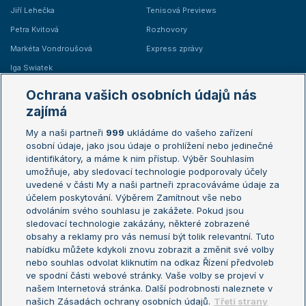
Jiří Lehečka
Tenisová Previews
Petra Kvitová
Rozhovory
Markéta Vondroušová
Express zprávy
Iga Swiatek
Marie Bouzková
Ochrana vašich osobních údajů nás
Žebříčky
Kalendář turnajů
zajímá
My a naši partneři
999
ukládáme do vašeho zařízení
Žebříček ATP (muži)
Australian Open
osobní údaje, jako jsou údaje o prohlížení nebo jedinečné
Žebříček WTA (ženy)
French Open
identifikátory, a máme k nim přístup. Výběr Souhlasím
umožňuje, aby sledovací technologie podporovaly účely
Sázkařský žebříček
Wimbledon
uvedené v části My a naši partneři zpracováváme údaje za
US Open
účelem poskytování. Výběrem Zamítnout vše nebo
odvoláním svého souhlasu je zakážete. Pokud jsou
Turnaj mistrů
sledovací technologie zakázány, některé zobrazené
Turnaj mistryň
obsahy a reklamy pro vás nemusí být tolik relevantní. Tuto
Aktualní trendy
nabídku můžete kdykoli znovu zobrazit a změnit své volby
nebo souhlas odvolat kliknutím na odkaz Řízení předvoleb
ve spodní části webové stránky. Vaše volby se projeví v
Fotbalové přestupy
našem Internetová stránka. Další podrobnosti naleznete v
Livesport Daily
našich Zásadách ochrany osobních údajů.
Třetí strany