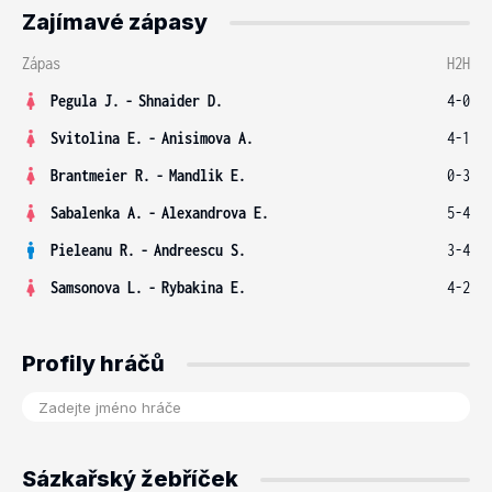
Zajímavé zápasy
Zápas
H2H
Pegula J.
-
Shnaider D.
4-0
Svitolina E.
-
Anisimova A.
4-1
Brantmeier R.
-
Mandlik E.
0-3
Sabalenka A.
-
Alexandrova E.
5-4
Pieleanu R.
-
Andreescu S.
3-4
Samsonova L.
-
Rybakina E.
4-2
Profily hráčů
Sázkařský žebříček