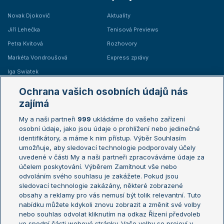
Novak Djokovič
Aktuality
Jiří Lehečka
Tenisová Previews
Petra Kvitová
Rozhovory
Markéta Vondroušová
Express zprávy
Iga Swiatek
Marie Bouzková
Ochrana vašich osobních údajů nás
Žebříčky
Kalendář turnajů
zajímá
My a naši partneři
999
ukládáme do vašeho zařízení
Žebříček ATP (muži)
Australian Open
osobní údaje, jako jsou údaje o prohlížení nebo jedinečné
Žebříček WTA (ženy)
French Open
identifikátory, a máme k nim přístup. Výběr Souhlasím
umožňuje, aby sledovací technologie podporovaly účely
Sázkařský žebříček
Wimbledon
uvedené v části My a naši partneři zpracováváme údaje za
US Open
účelem poskytování. Výběrem Zamítnout vše nebo
odvoláním svého souhlasu je zakážete. Pokud jsou
Turnaj mistrů
sledovací technologie zakázány, některé zobrazené
Turnaj mistryň
obsahy a reklamy pro vás nemusí být tolik relevantní. Tuto
Aktualní trendy
nabídku můžete kdykoli znovu zobrazit a změnit své volby
nebo souhlas odvolat kliknutím na odkaz Řízení předvoleb
ve spodní části webové stránky. Vaše volby se projeví v
Fotbalové přestupy