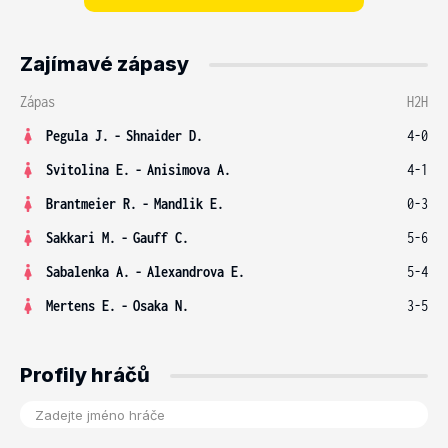
Zajímavé zápasy
Zápas
H2H
Pegula J.
-
Shnaider D.
4-0
Svitolina E.
-
Anisimova A.
4-1
Brantmeier R.
-
Mandlik E.
0-3
Sakkari M.
-
Gauff C.
5-6
Sabalenka A.
-
Alexandrova E.
5-4
Mertens E.
-
Osaka N.
3-5
Profily hráčů