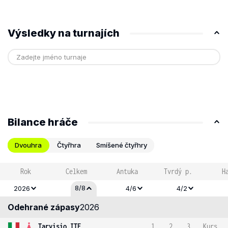
Výsledky na turnajích
Bilance hráče
Dvouhra
Čtyřhra
Smíšené čtyřhry
Rok
Celkem
Antuka
Tvrdý p.
H
8/8
2026
4/6
4/2
Odehrané zápasy
2026
Tarvisio ITF
1
2
3
Kurs