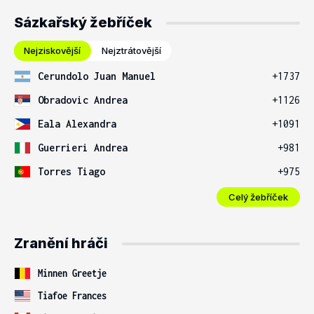
Sázkařský žebříček
Nejziskovější
Nejztrátovější
Cerundolo Juan Manuel
+1737
Obradovic Andrea
+1126
Eala Alexandra
+1091
Guerrieri Andrea
+981
Torres Tiago
+975
Celý žebříček
Zranění hráči
Minnen Greetje
Tiafoe Frances