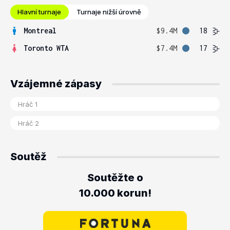
Hlavní turnaje
Turnaje nižší úrovně
Montreal
$9.4M
18
Toronto WTA
$7.4M
17
Vzájemné zápasy
Soutěž
Soutěžte o
10.000 korun!