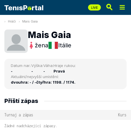
Hráči
Mais Gaia
Mais Gaia
žena
Itálie
Datum nar.:
Výška:
Váha:
Hraje rukou:
-
-
-
Pravá
Aktuální/nejvyšší umístění:
dvouhra: - / -
čtyřhra: 1198. / 1174.
Příští zápas
Turnaj a zápas
Kurs
Žádné nadcházející zápasy.