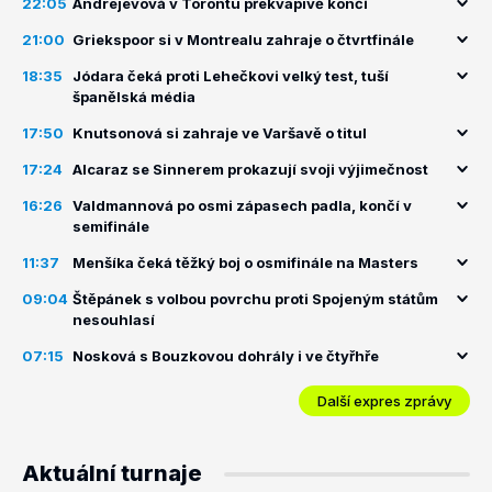
22:05
Andrejevová v Torontu překvapivě končí
21:00
Griekspoor si v Montrealu zahraje o čtvrtfinále
18:35
Jódara čeká proti Lehečkovi velký test, tuší
španělská média
17:50
Knutsonová si zahraje ve Varšavě o titul
17:24
Alcaraz se Sinnerem prokazují svoji výjimečnost
16:26
Valdmannová po osmi zápasech padla, končí v
semifinále
11:37
Menšíka čeká těžký boj o osmifinále na Masters
09:04
Štěpánek s volbou povrchu proti Spojeným státům
nesouhlasí
07:15
Nosková s Bouzkovou dohrály i ve čtyřhře
Další expres zprávy
Aktuální turnaje