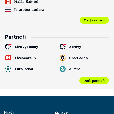
Diallo Gabriel
Tararudee Lanlana
Celý seznam
Partneři
Live výsledky
Zprávy
Livescore.in
Sport odds
EuroFotbal
eFotbal
Další partneři
Hráči
Zprávy