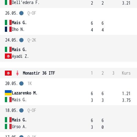
Dell'edera F.
2
2
3.21
26.05.
Q-OF
Mais G.
6
6
Dho N.
4
4
24.05.
Q-2K
Mais G.
Ayadi Z.
Monastir 36 ITF
1
2
3
Kurs
20.05.
1K
Lazarenko M.
6
6
1.21
Mais G.
3
3
3.75
18.05.
Q-OF
Mais G.
6
6
Urso A.
3
0