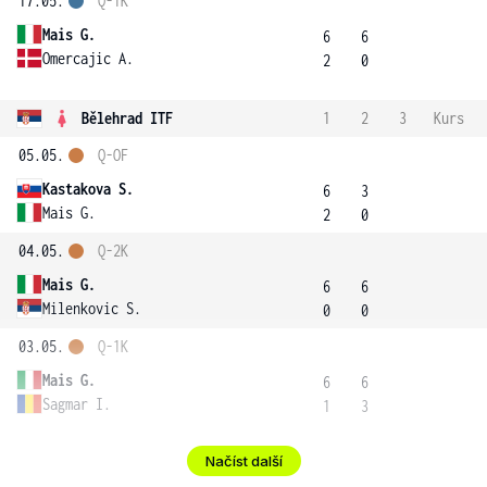
17.05.
Q-1K
Mais G.
6
6
Omercajic A.
2
0
Bělehrad ITF
1
2
3
Kurs
05.05.
Q-OF
Kastakova S.
6
3
Mais G.
2
0
04.05.
Q-2K
Mais G.
6
6
Milenkovic S.
0
0
03.05.
Q-1K
Mais G.
6
6
Sagmar I.
1
3
Načíst další