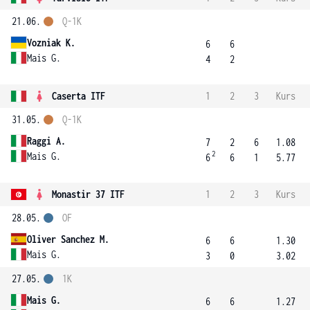
21.06.
Q-1K
Vozniak K.
6
6
Mais G.
4
2
Caserta ITF
1
2
3
Kurs
31.05.
Q-1K
Raggi A.
7
2
6
1.08
2
Mais G.
6
6
1
5.77
Monastir 37 ITF
1
2
3
Kurs
28.05.
OF
Oliver Sanchez M.
6
6
1.30
Mais G.
3
0
3.02
27.05.
1K
Mais G.
6
6
1.27