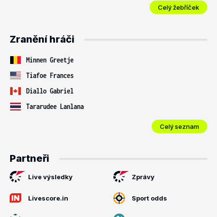
Celý žebříček
Zranění hráči
Minnen Greetje
Tiafoe Frances
Diallo Gabriel
Tararudee Lanlana
Celý seznam
Partneři
Live výsledky
Zprávy
Livescore.in
Sport odds