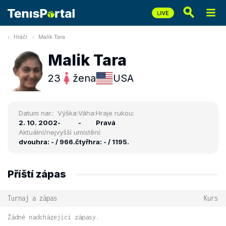
Hráči
Malik Tara
Malik Tara
23
žena
USA
Datum nar.:
Výška:
Váha:
Hraje rukou:
2. 10. 2002
-
-
Pravá
Aktuální/nejvyšší umístění:
dvouhra: - / 966.
čtyřhra: - / 1195.
Příští zápas
Turnaj a zápas
Kurs
Žádné nadcházející zápasy.