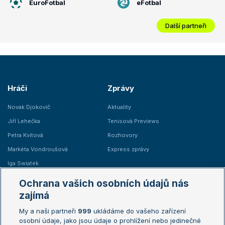
EuroFotbal
eFotbal
Další partneři
Hráči
Zprávy
Novak Djokovič
Aktuality
Jiří Lehečka
Tenisová Previews
Petra Kvitová
Rozhovory
Markéta Vondroušová
Express zprávy
Iga Swiatek
Marie Bouzková
Ochrana vašich osobních údajů nás
Žebříčky
Kalendář turnajů
zajímá
My a naši partneři
999
ukládáme do vašeho zařízení
Žebříček ATP (muži)
Australian Open
osobní údaje, jako jsou údaje o prohlížení nebo jedinečné