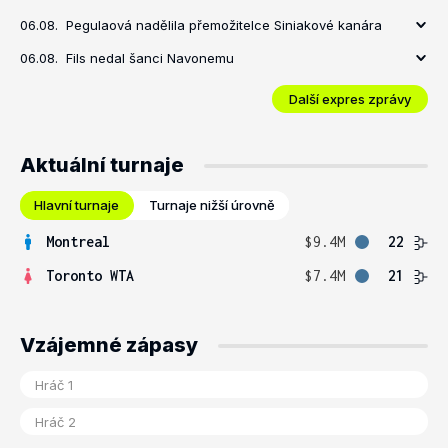
06.08.
Pegulaová nadělila přemožitelce Siniakové kanára
06.08.
Fils nedal šanci Navonemu
Další expres zprávy
Aktuální turnaje
Hlavní turnaje
Turnaje nižší úrovně
Montreal
$9.4M
22
Toronto WTA
$7.4M
21
Vzájemné zápasy