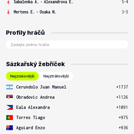
Sabalenka A.
-
Alexandrova E.
5-4
Mertens E.
-
Osaka N.
3-5
Profily hráčů
Sázkařský žebříček
Nejziskovější
Nejztrátovější
Cerundolo Juan Manuel
+1737
Obradovic Andrea
+1126
Eala Alexandra
+1091
Torres Tiago
+975
Aguiard Enzo
+936