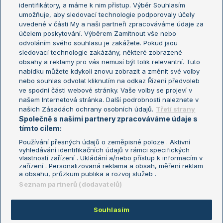
Žebříček WTA (ženy)
French Open
identifikátory, a máme k nim přístup. Výběr Souhlasím
umožňuje, aby sledovací technologie podporovaly účely
Sázkařský žebříček
Wimbledon
uvedené v části My a naši partneři zpracováváme údaje za
US Open
účelem poskytování. Výběrem Zamítnout vše nebo
odvoláním svého souhlasu je zakážete. Pokud jsou
Turnaj mistrů
sledovací technologie zakázány, některé zobrazené
Turnaj mistryň
obsahy a reklamy pro vás nemusí být tolik relevantní. Tuto
Aktualní trendy
nabídku můžete kdykoli znovu zobrazit a změnit své volby
nebo souhlas odvolat kliknutím na odkaz Řízení předvoleb
ve spodní části webové stránky. Vaše volby se projeví v
Fotbalové přestupy
našem Internetová stránka. Další podrobnosti naleznete v
Livesport Daily
našich Zásadách ochrany osobních údajů.
Třetí strany
Společně s našimi partnery zpracováváme údaje s
LS Prague Open
tímto cílem:
Používání přesných údajů o zeměpisné poloze . Aktivní
vyhledávání identifikačních údajů v rámci specifických
vlastností zařízení . Ukládání a/nebo přístup k informacím v
Podmínky užití
Nastavení soukromí
zařízení . Personalizovaná reklama a obsah, měření reklam
GDPR a žurnalistika
Reklama
a obsahu, průzkum publika a rozvoj služeb .
Informace o zpracování osobních
Kontakt
Seznam partnerů (dodavatelů)
údajů
Tiráž
Souhlasím
Copyright © 2008-2026 TenisPortal.cz. Využíváme zpravodajství ČTK.