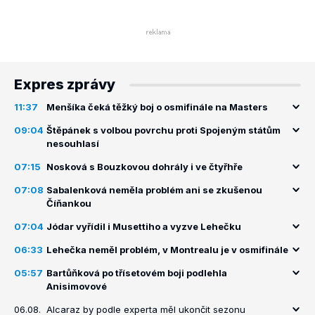
Expres zprávy
11:37
Menšíka čeká těžký boj o osmifinále na Masters
09:04
Štěpánek s volbou povrchu proti Spojeným státům
nesouhlasí
07:15
Nosková s Bouzkovou dohrály i ve čtyřhře
07:08
Sabalenková neměla problém ani se zkušenou
Číňankou
07:04
Jódar vyřídil i Musettiho a vyzve Lehečku
06:33
Lehečka neměl problém, v Montrealu je v osmifinále
05:57
Bartůňková po třísetovém boji podlehla
Anisimovové
06.08.
Alcaraz by podle experta měl ukončit sezonu