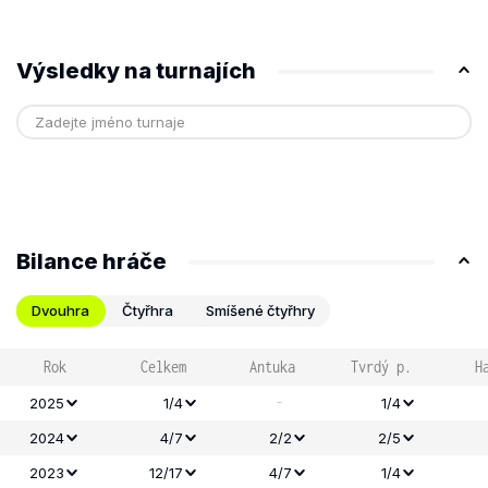
Výsledky na turnajích
Bilance hráče
Dvouhra
Čtyřhra
Smíšené čtyřhry
Rok
Celkem
Antuka
Tvrdý p.
H
-
2025
1/4
1/4
2024
4/7
2/2
2/5
2023
12/17
4/7
1/4